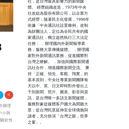
社，是台灣最具影響力的新聞媒
體。 經歷組織改造，1973年中央
社改組為股份有限公司，以企業方
式經營；隨著民主化發展，1996年
依據「中央通訊社設置條例」改制
為財團法人，定位為全民共有的國
家通訊社，獨立超然執行三大法定
任務： ．辦理國內外新聞報導業
3
務，服務大眾傳播媒體。 ．辦理國
家對外新聞通訊業務，促進國際對
台灣之瞭解。 ．加強與國際新聞通
訊社合作，增進國際新聞交流。 秉
持「正確、領先、客觀、翔實」的
基本原則，中央社專業新聞團隊每
天以中、英、日文即時對外發出上
千則新聞、照片、圖表、影音與資
訊，是台灣唯一多語文新聞媒體，
服務對象從媒體客戶擴大為閱聽大
合作辦理
眾；從台灣民眾延伸至全球僑胞與
中小與
讀者，充分扮演「台灣之眼，世界
了關於性
之窗」。