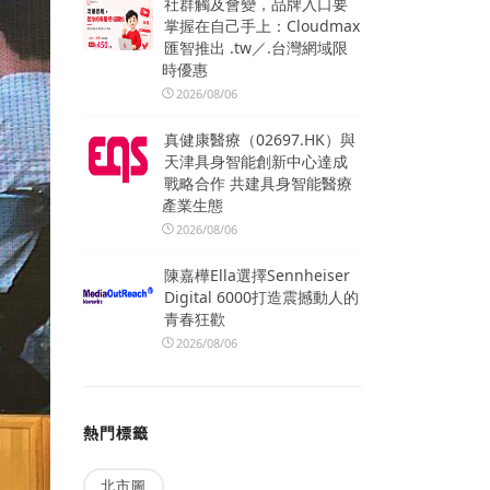
社群觸及會變，品牌入口要
掌握在自己手上：Cloudmax
匯智推出 .tw／.台灣網域限
時優惠
2026/08/06
真健康醫療（02697.HK）與
天津具身智能創新中心達成
戰略合作 共建具身智能醫療
產業生態
2026/08/06
陳嘉樺Ella選擇Sennheiser
Digital 6000打造震撼動人的
青春狂歡
2026/08/06
熱門標籤
北市圖