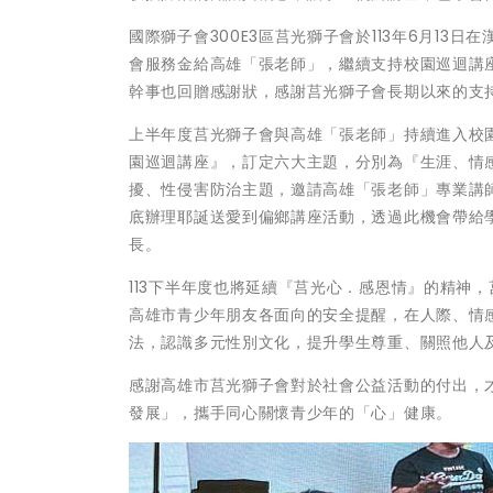
國際獅子會300E3區莒光獅子會於113年6月13
會服務金給高雄「張老師」，繼續支持校園巡迴講
幹事也回贈感謝狀，感謝莒光獅子會長期以來的支
上半年度莒光獅子會與高雄「張老師」持續進入校園
園巡迴講座』，訂定六大主題，分別為『生涯、情
擾、性侵害防治主題，邀請高雄「張老師」專業講
底辦理耶誕送愛到偏鄉講座活動，透過此機會帶給
長。
113下半年度也將延續『莒光心．感恩情』的精神
高雄市青少年朋友各面向的安全提醒，在人際、情
法，認識多元性別文化，提升學生尊重、關照他人
感謝高雄市莒光獅子會對於社會公益活動的付出，
發展」，攜手同心關懷青少年的「心」健康。