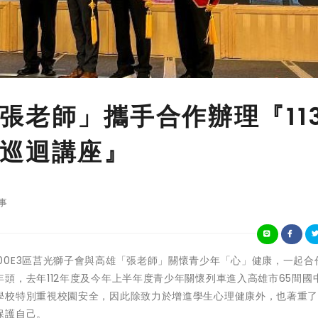
張老師」攜手合作辦理『11
巡迴講座』
事
際獅子會300E3區莒光獅子會與高雄「張老師」關懷青少年「心」健康，一起
頭，去年112年度及今年上半年度青少年關懷列車進入高雄市65間國
學校特別重視校園安全，因此除致力於增進學生心理健康外，也著重
保護自己。