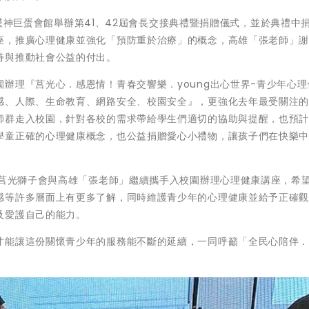
日在漢神巨蛋會館舉辦第41、42屆會長交接典禮暨捐贈儀式，並於典禮中
座，推廣心理健康並強化「預防重於治療」的概念，高雄「張老師」
持與推動社會公益的付出。
辦理『莒光心．感恩情！青春交響樂．young出心世界-青少年心理
感、人際、生命教育、網路安全、校園安全』，更強化去年最受關注
師群走入校園，針對各校的需求帶給學生們適切的協助與提醒，也預計於
學童正確的心理健康概念，也公益捐贈愛心小禮物，讓孩子們在快樂
，莒光獅子會與高雄「張老師」繼續攜手入校園辦理心理健康講座，希
感等許多層面上有更多了解，同時維護青少年的心理健康並給予正確
及愛護自己的能力。
才能讓這份關懷青少年的服務能不斷的延續，一同呼籲「全民心陪伴