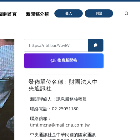
回到首頁
新聞稿分類
登入
刊登
推廣新聞稿
發佈單位名稱：財團法人中
央通訊社
新聞聯絡人：訊息服務核稿員
聯絡電話：02-25051180
聯絡信箱：
timtimcna@mail.cna.com.tw
中央通訊社是中華民國的國家通訊