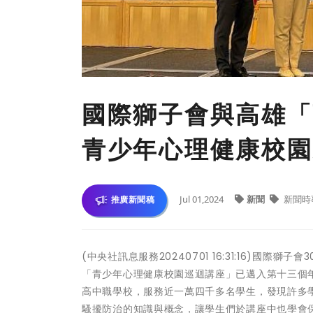
國際獅子會與高雄「
青少年心理健康校園
Jul 01,2024
新聞
新聞時
推廣新聞稿
(中央社訊息服務20240701 16:31:16)國
「青少年心理健康校園巡迴講座」已邁入第十三個年
高中職學校，服務近一萬四千多名學生，發現許多
騷擾防治的知識與概念，讓學生們於講座中也學會