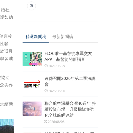
捐贈社
謝璦如總
健康校
精選新聞稿
最新新聞稿
的性騷
12月
FLOC唯一基督徒專屬交友
中學習成
APP，基督徒的新福音
2021/03/29
望協助
遠傳召開2026年第二季法說
會
觀念與作
2026/08/06
聯合航空深耕台灣40週年 持
．永續新
續投資市場、升級機隊並強
化全球航網連結
2026/08/06