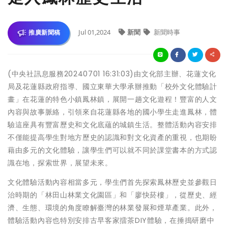
Jul 01,2024
新聞
新聞時事
推廣新聞稿
(中央社訊息服務20240701 16:31:03)由文化部主辦、花蓮文化
局及花蓮縣政府指導、國立東華大學承辦推動「校外文化體驗計
畫」在花蓮的特色小鎮鳳林鎮，展開一趟文化遊程！豐富的人文
內容與故事脈絡，引領來自花蓮縣各地的國小學生走進鳳林，體
驗這座具有豐富歷史和文化底蘊的城鎮生活。整體活動內容安排
不僅能提高學生對地方歷史的認識和對文化資產的重視，也期盼
藉由多元的文化體驗，讓學生們可以就不同於課堂書本的方式認
識在地，探索世界，展望未來。
文化體驗活動內容相當多元，學生們首先探索鳳林歷史並參觀日
治時期的「林田山林業文化園區」和「廖快菸樓」，從歷史、經
濟、生態、環境的角度瞭解臺灣的林業發展和煙草產業。此外，
體驗活動內容也特別安排古早客家擂茶DIY體驗，在捶搗研磨中