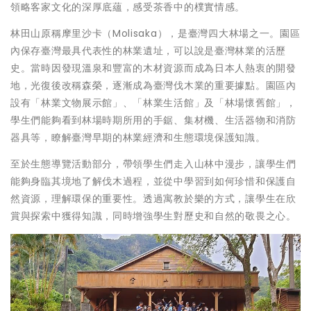
領略客家文化的深厚底蘊，感受茶香中的樸實情感。
林田山原稱摩里沙卡（Molisaka），是臺灣四大林場之一。園區
內保存臺灣最具代表性的林業遺址，可以說是臺灣林業的活歷
史。當時因發現溫泉和豐富的木材資源而成為日本人熱衷的開發
地，光復後改稱森榮，逐漸成為臺灣伐木業的重要據點。園區內
設有「林業文物展示館」、「林業生活館」及「林場懷舊館」，
學生們能夠看到林場時期所用的手鋸、集材機、生活器物和消防
器具等，瞭解臺灣早期的林業經濟和生態環境保護知識。
至於生態導覽活動部分，帶領學生們走入山林中漫步，讓學生們
能夠身臨其境地了解伐木過程，並從中學習到如何珍惜和保護自
然資源，理解環保的重要性。透過寓教於樂的方式，讓學生在欣
賞與探索中獲得知識，同時增強學生對歷史和自然的敬畏之心。