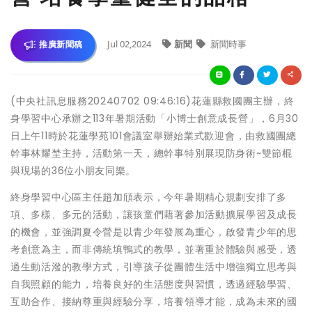
Jul 02,2024
新聞
新聞時事
推廣新聞稿
(中央社訊息服務20240702 09:46:16)花蓮縣救國團主辦，終
身學習中心承辦之113年暑期活動「小博士創意成長營」，6月30
日上午11時於花蓮學苑101會議室舉辦始業式歡迎會，由救國團總
幹事林耀埜主持，活動第一天，總幹事特別展現防身術~雙節棍
與現場的36位小朋友同樂。
終身學習中心區主任趙加頎表示，今年暑期精心規劃安排了多
項、多樣、多元的活動，讓孩童們藉著參加活動擴展學習及成長
的機會，並強調夏令營是以青少年發展為重心，啟發青少年的思
考創意為主，而非傳統填鴨式的教學，並著重於體驗與感受，透
過生動活潑的教學方式，引導孩子從團體生活中增強獨立思考與
自我照顧的能力，培養良好的生活態度與習慣，透過經驗學習、
互助合作、接納尊重與經驗分享，培養領導才能，成為未來的國