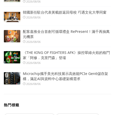
2026/08/06
韓國新任駐台代表黃載皓返回母校 巧遇文化大學同窗
2026/08/06
配客嘉推全台首創可循環禮盒 RePresent！滿千再抽萬
元機票
2026/08/06
《THE KING OF FIGHTERS AFK》操控翠綠火焰的格鬥
家「阿修．克里門森」登場
2026/08/06
Microchip攜手美光科技展示高效能PCIe Gen6儲存架
構，滿足AI與資料中心基礎架構需求
2026/08/06
熱門標籤