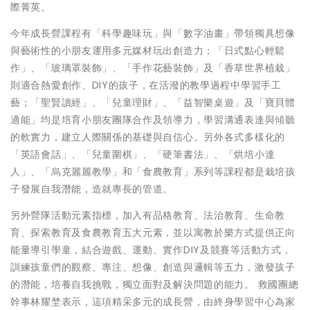
際菁英。
今年成長營課程有「科學趣味玩」與「數字油畫」帶領獨具想像
與藝術性的小朋友運用多元媒材玩出創造力；「日式點心輕鬆
作」、「玻璃罩裝飾」、「手作花藝裝飾」及「香草世界植栽」
則適合熱愛創作、DIY的孩子，在活潑的教學過程中學習手工
藝；「聖賢讀經」、「兒童理財」、「益智樂桌遊」及「寶貝體
適能」均是培育小朋友團隊合作及領導力，學習溝通表達與傾聽
的軟實力，建立人際關係的基礎與自信心。另外各式多樣化的
「英語會話」、「兒童圍棋」、「硬筆書法」、「烘培小達
人」、「烏克麗麗教學」和「食農教育」系列等課程都是栽培孩
子發展自我潛能，造就專長的管道。
另外營隊活動元素指標，加入有品格教育、法治教育、生命教
育、探索教育及食農教育五大元素，並以寓教於樂方式提供正向
能量導引學童，結合遊戲、運動、實作DIY及競賽等活動方式，
訓練孩童們的觀察、專注、想像、創造與邏輯等五力，激發孩子
的潛能，培養自我挑戰，獨立面對及解決問題的能力。 救國團總
幹事林耀埜表示，這項精采多元的成長營，由終身學習中心為家