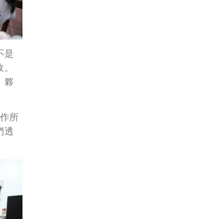
不是
效。
，夥
小作所
們透