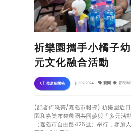
祈樂園攜手小橘子幼
元文化融合活動
Jul 02,2024
新聞
新聞時
推廣新聞稿
(記者何曉菁/嘉義市報導) 祈樂園
園和嘉樂布袋戲團共同參與「多元活
（嘉義市自由路426號）舉行，參加