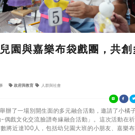
兒園與嘉樂布袋戲團，共創
事
政府與教育
人群與社會
近日舉辦了一場別開生面的多元融合活動，邀請了小橘
動-偶戲文化交流臉譜奇緣融合活動」。這次活動在
人數將近達100人，包括幼兒園大班的小朋友、嘉樂