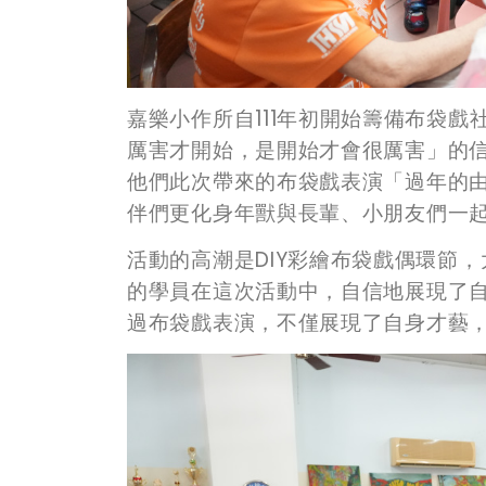
嘉樂小作所自111年初開始籌備布袋
厲害才開始，是開始才會很厲害」的
他們此次帶來的布袋戲表演「過年的
伴們更化身年獸與長輩、小朋友們一
活動的高潮是DIY彩繪布袋戲偶環節
的學員在這次活動中，自信地展現了
過布袋戲表演，不僅展現了自身才藝