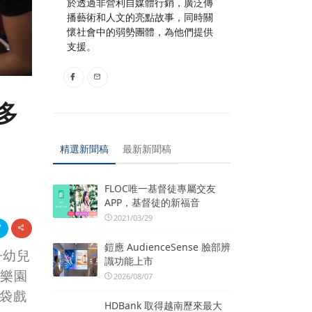
於透過非營利自媒體行銷，廣泛傳
播藝術和人文的亮點故事，同時關
懷社會中的弱勢團體，為他們提供
支援。
多
精選新聞稿
最新新聞稿
FLOC唯一基督徒專屬交友
APP，基督徒的新福音
2021/03/29
鎧應 AudienceSense 臉部辨
子幼兒
識功能上市
祈樂園
2026/08/07
布袋戲
HDBank 取得越南歷來最大