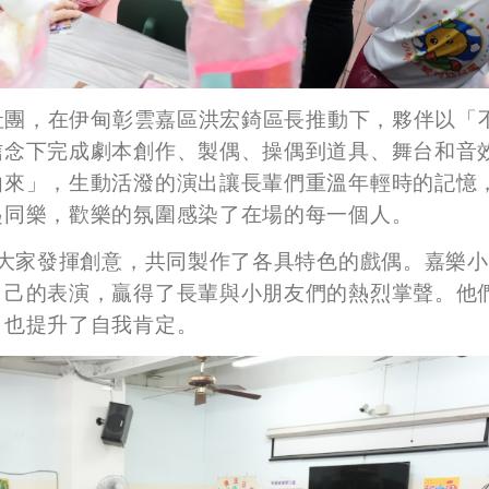
戲社團，在伊甸彰雲嘉區洪宏錡區長推動下，夥伴以「
信念下完成劇本創作、製偶、操偶到道具、舞台和音
由來」，生動活潑的演出讓長輩們重溫年輕時的記憶
起同樂，歡樂的氛圍感染了在場的每一個人。
，大家發揮創意，共同製作了各具特色的戲偶。嘉樂
自己的表演，贏得了長輩與小朋友們的熱烈掌聲。他
，也提升了自我肯定。