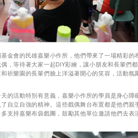
利基金會的民雄嘉樂小作所，他們帶來了一場精彩的
偶，等待著大家一起DIY彩繪，讓小朋友和長輩們
友和祈樂園的長輩們臉上洋溢著開心的笑容，活動氛
今天的活動特別有意義，嘉樂小作所的學員是身心障
現了自立自強的精神。這些戲偶舞台布置都是他們親
多多支持嘉樂布袋戲團，鼓勵其他單位邀請他們去表