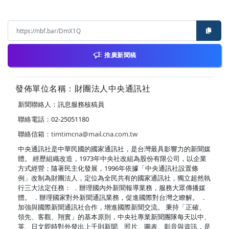
推廣新聞稿
發佈單位名稱：財團法人中央通訊社
新聞聯絡人：訊息服務核稿員
聯絡電話：02-25051180
聯絡信箱：
timtimcna@mail.cna.com.tw
中央通訊社是中華民國的國家通訊社，是台灣最具影響力的新聞媒
體。 經歷組織改造，1973年中央社改組為股份有限公司，以企業
方式經營；隨著民主化發展，1996年依據「中央通訊社設置條
例」改制為財團法人，定位為全民共有的國家通訊社，獨立超然執
行三大法定任務： ．辦理國內外新聞報導業務，服務大眾傳播媒
體。 ．辦理國家對外新聞通訊業務，促進國際對台灣之瞭解。 ．
加強與國際新聞通訊社合作，增進國際新聞交流。 秉持「正確、
領先、客觀、翔實」的基本原則，中央社專業新聞團隊每天以中、
英、日文即時對外發出上千則新聞、照片、圖表、影音與資訊，是