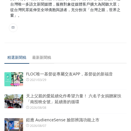
台灣唯一多語文新聞媒體，服務對象從媒體客戶擴大為閱聽大眾；
從台灣民眾延伸至全球僑胞與讀者，充分扮演「台灣之眼，世界之
窗」。
精選新聞稿
最新新聞稿
FLOC唯一基督徒專屬交友APP，基督徒的新福音
2021/03/29
天上父親的愛延續化作希望力量！ 六名子女捐贈家扶
「南投映全號」延續善的循環
2026/08/08
鎧應 AudienceSense 臉部辨識功能上市
2026/08/07