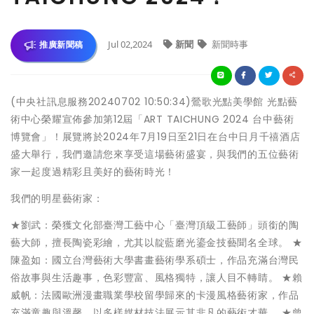
Jul 02,2024
新聞
新聞時事
推廣新聞稿
(中央社訊息服務20240702 10:50:34)鶯歌光點美學館 光點藝
術中心榮耀宣佈參加第12屆「ART TAICHUNG 2024 台中藝術
博覽會」！展覽將於2024年7月19日至21日在台中日月千禧酒店
盛大舉行，我們邀請您來享受這場藝術盛宴，與我們的五位藝術
家一起度過精彩且美好的藝術時光！
我們的明星藝術家：
★劉武：榮獲文化部臺灣工藝中心「臺灣頂級工藝師」頭銜的陶
藝大師，擅長陶瓷彩繪，尤其以靛藍磨光鎏金技藝聞名全球。 ★
陳盈如：國立台灣藝術大學書畫藝術學系碩士，作品充滿台灣民
俗故事與生活趣事，色彩豐富、風格獨特，讓人目不轉睛。 ★賴
威帆：法國歐洲漫畫職業學校留學歸來的卡漫風格藝術家，作品
充滿童趣與溫馨，以多樣媒材技法展示其非凡的藝術才華。 ★曾