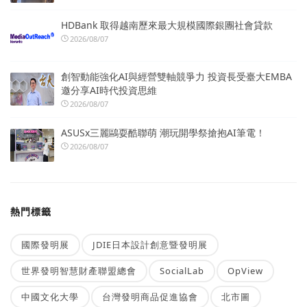
HDBank 取得越南歷來最大規模國際銀團社會貸款
2026/08/07
創智動能強化AI與經營雙軸競爭力 投資長受臺大EMBA
邀分享AI時代投資思維
2026/08/07
ASUSx三麗鷗耍酷聯萌 潮玩開學祭搶抱AI筆電！
2026/08/07
熱門標籤
國際發明展
JDIE日本設計創意暨發明展
世界發明智慧財產聯盟總會
SocialLab
OpView
中國文化大學
台灣發明商品促進協會
北市圖