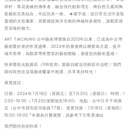
祥軒：青花瓷繪的傳承者，融合現代創新理念，將自然元素與陶
瓷藝術完美結合，作品別具一格。 ★羅宇成：從日常生活中汲取
靈感的水彩畫家，喜愛捕捉海洋生物的神秘與多樣性，讓觀眾感
受深海的魅力。
ART TAICHUNG 台中藝術博覽會自2013年以來，已成為中台灣
藝術愛好者的年度盛事。2024年的展會將以雕塑為主題，提升
城市美學，為觀眾帶來豐富的藝術體驗，激發您的藝術靈感！
快來鶯歌光點展區（1116號房）親眼目睹這些精彩作品吧！我們
期待與您在這場藝術饗宴中相遇，共享美好時光！
展覽資訊：
日期：2024年7月19日（星期五）至7月21日（星期日） 時間：1
2:00-19:00（7月21日僅開放至18:00） 地點：台中日月千禧酒
店（台中市西屯區市政路77號） 貴賓預展：7月18日（星期四）
15:00-19:00 *本展為付費展覽，請參考下方售票連結
我們期待您的到來！