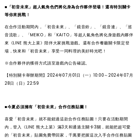
■
「初音未來」超人氣角色們將化身為合作夥伴登場！還有特別關卡
等你來挑戰！
在合作活動期間內，「初音未來」、「鏡音鈴」、「鏡音連」、「巡
音流歌」、「MEIKO」和「KAITO」等超人氣角色將化身遊戲內夥伴
來《LINE 熊大上菜》陪伴大家
挑戰遊戲
。還有合作餐廳關卡限定登
場，快來和「初音未來」享受一同料理的美好時光吧！
※合作夥伴的獲得方式請至遊戲內公告確認。
【特別關卡舉辦期間】2024年07月01日（一）10:00～2024年07月
28日（日）22:59
■
今夏必須擁有「初音未來」合作任務貼圖！
喜愛「初音未來」就不能錯過這款合作任務貼圖！只要在
活動期間
內
，
登入《
LINE
熊大上菜》滿
3
天
和
通過
主
關卡
3
關，就能
把超可愛
的「初音未來」
貼圖
免費帶回家，
千萬要把握這次
入手合作任務貼圖