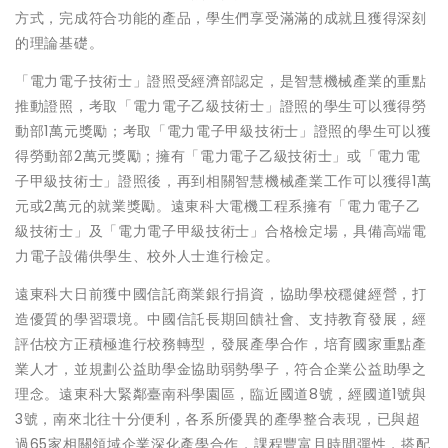
方式，完成符合功能的產品，學生們享受滿滿的成就且獲得深刻
的理論基礎。
「電力電子技術士」證照受經濟部認定，是智慧機械產業的重點
推動證照，考取「電力電子乙級技術士」證照的學生可以獲得勞
動部1萬元獎勵；考取「電力電子甲級技術士」證照的學生可以獲
得勞動部2萬元獎勵；擁有「電力電子乙級技術士」或「電力電
子甲級技術士」證照後，再到相關智慧機械產業工作可以獲得1萬
元或2萬元的就業獎勵。遠東科大電機工程系擁有「電力電子乙
級技術士」及「電力電子甲級技術士」合格檢定場，具備高端電
力電子設備供學生、校外人士進行檢定。
遠東科大日前獲中國信託商業銀行捐資，協助學校穩健經營，打
造優質的學習環境。中國信託長期回饋社會、支持教育發展，經
評估校方正積極進行校務轉型，發展產學合作，培育國家重點產
業人才，並規劃公益助學金協助弱勢學子，符合企業公益助學之
理念。遠東科大緊鄰臺南科學園區，臨近國道8號，經國道1號與
3號，南來北往十分便利，各系所優異的產學整合表現，已與超
過65家相關領域企業深化產學合作，課程豐富且時間彈性，搭配