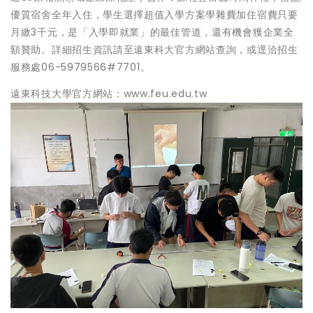
優質宿舍全年入住，學生選擇超值入學方案學雜費加住宿費只要
月繳3千元，是「入學即就業」的最佳管道，還有機會獲企業全
額贊助。詳細招生資訊請至遠東科大官方網站查詢，或逕洽招生
服務處06-5979566#7701。
遠東科技大學官方網站：www.feu.edu.tw