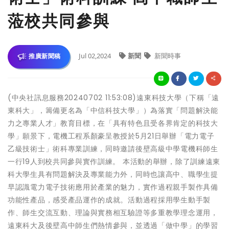
蒞校共同參與
Jul 02,2024
新聞
新聞時事
推廣新聞稿
(中央社訊息服務20240702 11:53:08)遠東科技大學（下稱「遠
東科大」，籌備更名為「中信科技大學」）為落實「問題解決能
力之專業人才」教育目標，在「具有特色且受各界肯定的科技大
學」願景下，電機工程系顏豪呈教授於5月21日舉辦「電力電子
乙級技術士」術科專業訓練，同時邀請後壁高級中學電機科師生
一行19人到校共同參與實作訓練。 本活動的舉辦，除了訓練遠東
科大學生具有問題解決及專業能力外，同時也讓高中、職學生提
早認識電力電子技術應用於產業的魅力，實作過程親手製作具備
功能性產品，感受產品運作的成就。活動過程採用學生動手製
作、師生交流互動、理論與實務相互驗證等多重教學理念運用，
遠東科大及後壁高中師生們熱情參與，並透過「做中學」的學習