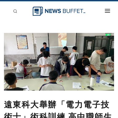
回到首頁
新聞稿分類
登入
刊登
遠東科大舉辦「電力電子技
術士」術科訓練 高中職師生