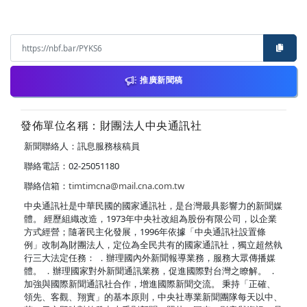
推廣新聞稿
發佈單位名稱：財團法人中央通訊社
新聞聯絡人：訊息服務核稿員
聯絡電話：02-25051180
聯絡信箱：
timtimcna@mail.cna.com.tw
中央通訊社是中華民國的國家通訊社，是台灣最具影響力的新聞媒
體。 經歷組織改造，1973年中央社改組為股份有限公司，以企業
方式經營；隨著民主化發展，1996年依據「中央通訊社設置條
例」改制為財團法人，定位為全民共有的國家通訊社，獨立超然執
行三大法定任務： ．辦理國內外新聞報導業務，服務大眾傳播媒
體。 ．辦理國家對外新聞通訊業務，促進國際對台灣之瞭解。 ．
加強與國際新聞通訊社合作，增進國際新聞交流。 秉持「正確、
領先、客觀、翔實」的基本原則，中央社專業新聞團隊每天以中、