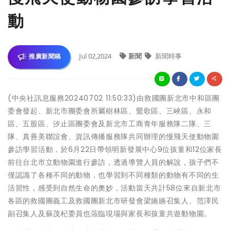
動
Jul 02,2024
新聞
新聞時事
推廣新聞稿
(中央社訊息服務20240702 11:50:33)由救國團新北市中和區團
委會發起、新北市團委會所屬樹林區、鶯歌區、三峽區、永和
區、五股區、汐止區團委會及新北市工商青年服務隊二隊、三
隊、真善美聯誼會、資訊傳播服務隊共同辦理的慢飛天使動物園
參訪學習活動，於6月22日帶領明新發展中心9位孩童和12位家長
前往台北市立動物園進行參訪，透過導覽人員的解說，孩子們不
僅認識了各種不同的動物，也學習到不同種類的動物有不同的生
活習性，感受到自然生命的奧妙，活動當天共計58位來自新北市
各區的救國團義工及救國團新北市研發會梁嬿嬿召集人、范澤民
副召集人及蘇茂杞委員也蒞臨現場與家長和孩童共遊動物園。