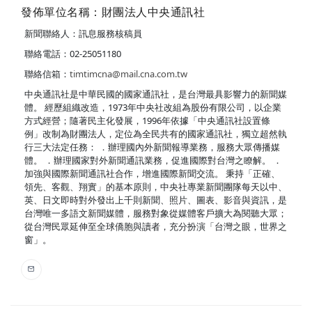
發佈單位名稱：財團法人中央通訊社
新聞聯絡人：訊息服務核稿員
聯絡電話：02-25051180
聯絡信箱：
timtimcna@mail.cna.com.tw
中央通訊社是中華民國的國家通訊社，是台灣最具影響力的新聞媒
體。 經歷組織改造，1973年中央社改組為股份有限公司，以企業
方式經營；隨著民主化發展，1996年依據「中央通訊社設置條
例」改制為財團法人，定位為全民共有的國家通訊社，獨立超然執
行三大法定任務： ．辦理國內外新聞報導業務，服務大眾傳播媒
體。 ．辦理國家對外新聞通訊業務，促進國際對台灣之瞭解。 ．
加強與國際新聞通訊社合作，增進國際新聞交流。 秉持「正確、
領先、客觀、翔實」的基本原則，中央社專業新聞團隊每天以中、
英、日文即時對外發出上千則新聞、照片、圖表、影音與資訊，是
台灣唯一多語文新聞媒體，服務對象從媒體客戶擴大為閱聽大眾；
從台灣民眾延伸至全球僑胞與讀者，充分扮演「台灣之眼，世界之
窗」。