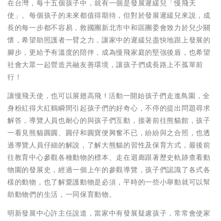
在台灣，每十五個孩子中，就有一個是發展遲緩兒「慢飛天
使」。每個孩子的未來都值得期待，但對於發展遲緩兒來說，成
長的每一步都不容易，救國團新北市中和區團委會致力於兒少關
懷，希望助照護者一臂之力，讓家中的遲緩兒盡快地跟上發展的
腳步，更給予有溫度的陪伴，成為慢飛家庭的堅強後盾，也希望
社會大眾一起營造共融友善環境，讓孩子們成長路上不孤單前
行！
讓慢飛天使，也可以展翅高飛 ! 活動一開始孩子們走進鳥園，全
身粉紅得大紅鶴瞬間引起孩子們的好奇心，不停的提出問題尋求
解答，導覽人員也耐心的與孩子們互動，接著前往熊貓館，孩子
一看見熊貓圓圓、圓仔和圓寶便興奮不已，紛紛與之合照，也透
過導覽人員仔細的解說，了解大熊貓的習性及保育方式，最後前
往教育中心參觀各種動物的標本、走在迴廊跟著歷史軌跡查看動
物園的發展史，經過一個上午的參觀導覽，孩子們認識了各式各
樣的動物，也了解愛護動物是必須，平時的一些小舉動就可以幫
助動物們的生活，一同保育動物。
明新發展中心許主任說道，當家中有發展疑慮孩子，常常會使家