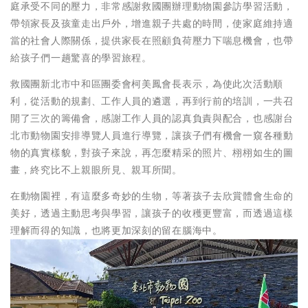
庭承受不同的壓力，非常感謝救國團辦理動物園參訪學習活動，
帶領家長及孩童走出戶外，增進親子共處的時間，使家庭維持適
當的社會人際關係，提供家長在照顧負荷壓力下喘息機會，也帶
給孩子們一趟驚喜的學習旅程。
救國團新北市中和區團委會柯美鳳會長表示，為使此次活動順
利，從活動的規劃、工作人員的遴選，再到行前的培訓，一共召
開了三次的籌備會，感謝工作人員的認真負責與配合，也感謝台
北市動物園安排導覽人員進行導覽，讓孩子們有機會一窺各種動
物的真實樣貌，對孩子來說，再怎麼精采的照片、栩栩如生的圖
畫，終究比不上親眼所見、親耳所聞。
在動物園裡，有這麼多奇妙的生物，等著孩子去欣賞體會生命的
美好，透過主動思考與學習，讓孩子的收穫更豐富，而透過這樣
理解而得的知識，也將更加深刻的留在腦海中。