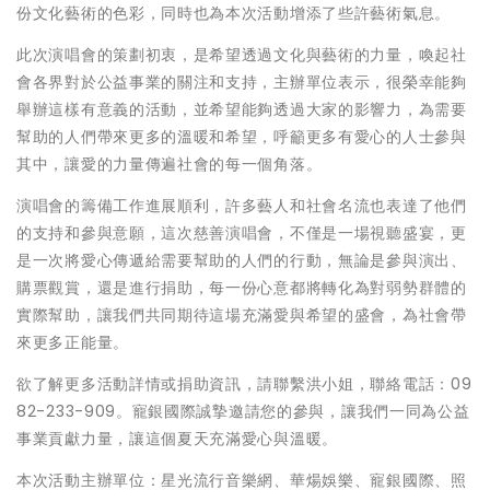
份文化藝術的色彩，同時也為本次活動增添了些許藝術氣息。
此次演唱會的策劃初衷，是希望透過文化與藝術的力量，喚起社
會各界對於公益事業的關注和支持，主辦單位表示，很榮幸能夠
舉辦這樣有意義的活動，並希望能夠透過大家的影響力，為需要
幫助的人們帶來更多的溫暖和希望，呼籲更多有愛心的人士參與
其中，讓愛的力量傳遍社會的每一個角落。
演唱會的籌備工作進展順利，許多藝人和社會名流也表達了他們
的支持和參與意願，這次慈善演唱會，不僅是一場視聽盛宴，更
是一次將愛心傳遞給需要幫助的人們的行動，無論是參與演出、
購票觀賞，還是進行捐助，每一份心意都將轉化為對弱勢群體的
實際幫助，讓我們共同期待這場充滿愛與希望的盛會，為社會帶
來更多正能量。
欲了解更多活動詳情或捐助資訊，請聯繫洪小姐，聯絡電話：09
82-233-909。寵銀國際誠摯邀請您的參與，讓我們一同為公益
事業貢獻力量，讓這個夏天充滿愛心與溫暖。
本次活動主辦單位：星光流行音樂網、華煬娛樂、寵銀國際、照