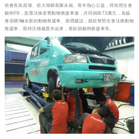
前會長吳昌璉、前大湖鄉長陳永福、長年熱心公益，得知照生會
貓狗119，急需汰換老舊動物救援車後，共同捐助72萬元，為協
會添購1輛全新的動物救援車、新潤建設，捐款幫照生會汰換動物
救援車、凱特沃德義賣衣起來，善款捐貓狗救援車等。