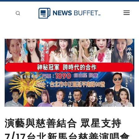
回到首頁
新聞稿分類
登入
刊登
演藝與慈善結合 眾星支持
7/17台北新馬台慈善演唱會