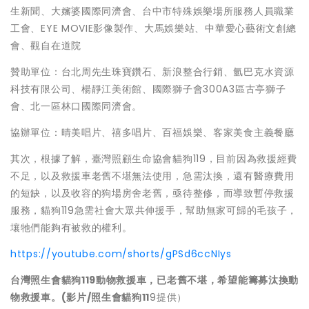
生新聞、大嬸婆國際同濟會、台中市特殊娛樂場所服務人員職業
工會、EYE MOVIE影像製作、大馬娛樂站、中華愛心藝術文創總
會、觀自在道院
贊助單位：台北周先生珠寶鑽石、新浪整合行銷、氫巴克水資源
科技有限公司、楊靜江美術館、國際獅子會300A3區古亭獅子
會、北一區林口國際同濟會。
協辦單位：晴美唱片、禧多唱片、百福娛樂、客家美食主義餐廳
其次，根據了解，臺灣照顧生命協會貓狗119，目前因為救援經費
不足，以及救援車老舊不堪無法使用，急需汰換，還有醫療費用
的短缺，以及收容的狗場房舍老舊，亟待整修，而導致暫停救援
服務，貓狗119急需社會大眾共伸援手，幫助無家可歸的毛孩子，
壤牠們能夠有被救的權利。
https://youtube.com/shorts/gPSd6ccNIys
台灣照生會貓狗119動物救援車，已老舊不堪，希望能籌募汰換動
物救援車。(影片/照生會貓狗11
9提供）