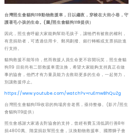
台灣照生會貓狗119動物救援車，日以繼夜，穿梭在大街小巷，守
護著毛小孩的生命。(圖/照生會貓狗119提供）
因此，照生會呼籲大家能夠幫助毛孩子，讓牠們有被救的權利，
有意捐助者，可透過信用卡、郵局劃撥、銀行轉帳或支票捐款進
行支持。
貓狗救援不能等待，然而救援人員生命更不容開玩笑，照生會貓
狗119 目前尚有二部救援車需汰換，希望大家能夠支持真正在做
事的協會，他們才有力量及能力去救助更多的生命，一起努力，
別讓救援停止。
https://www.youtube.com/watch?v=ruEmwBhQuZg
台灣照生會貓狗119收容的狗場房舍老舊，亟待整修。(影片/照生
會貓狗119提供）
照生會感謝大家過去對協會的支持，曾經有費玉清低調行善8年
捐4800萬、隋棠捐款幫照生會，汰換動物救援車、國際獅子會