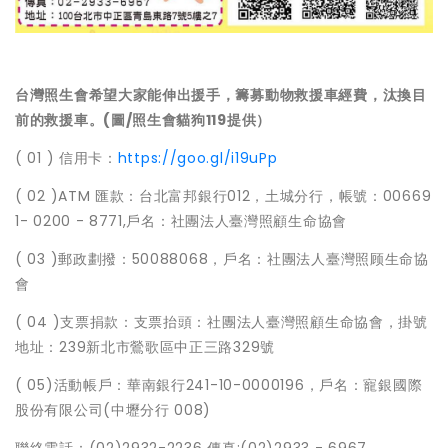
台灣照生會希望大家能伸出援手，籌募動物救援車經費，汰換目
前的救援車。(圖/照生會貓狗119提供）
( 01 ) 信用卡：
https://goo.gl/i19uPp
( 02 )ATM 匯款：台北富邦銀行012，土城分行，帳號：00669
1- 0200 - 8771,戶名：社團法人臺灣照顧生命協會
( 03 )郵政劃撥：50088068，戶名：社團法人臺灣照顾生命協
會
( 04 )支票捐款：支票抬頭：社團法人臺灣照顧生命協會，掛號
地址：239新北市鶯歌區中正三路329號
( 05)活動帳戶：華南銀行241-10-0000196，戶名：寵銀國際
股份有限公司(中壢分行 008)
聯絡電話：(02)2932-2236 傳真:(02)2933 - 6967