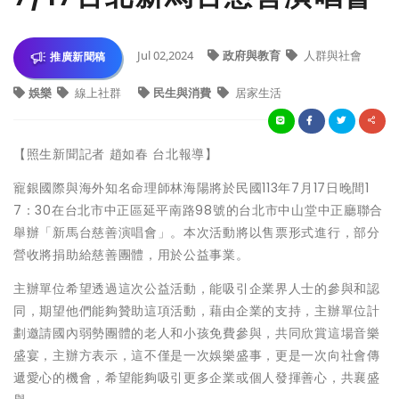
Jul 02,2024
政府與教育
人群與社會
推廣新聞稿
娛樂
線上社群
民生與消費
居家生活
【照生新聞記者 趙如春 台北報導】
寵銀國際與海外知名命理師林海陽將於民國113年7月17日晚間1
7：30在台北市中正區延平南路98號的台北市中山堂中正廳聯合
舉辦「新馬台慈善演唱會」。本次活動將以售票形式進行，部分
營收將捐助給慈善團體，用於公益事業。
主辦單位希望透過這次公益活動，能吸引企業界人士的參與和認
同，期望他們能夠贊助這項活動，藉由企業的支持，主辦單位計
劃邀請國內弱勢團體的老人和小孩免費參與，共同欣賞這場音樂
盛宴，主辦方表示，這不僅是一次娛樂盛事，更是一次向社會傳
遞愛心的機會，希望能夠吸引更多企業或個人發揮善心，共襄盛