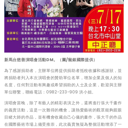
新馬台慈善演唱會活動DM。（圖/寵銀國際提供）
為了感謝捐助者，主辦單位將提供捐助者抵稅收據和感謝狀，並
將捐助者列入本次演唱會的贊助單位名單，增加企業及個人的知
名度，任何對活動有興趣或希望捐助的人士及企業，歡迎與主辦
單位聯繫，聯絡電話：0982-233-909 洪小姐。
演唱會當晚，除了有藝人的精彩表演之外，還將進行張大千畫作
的義賣活動，這是一次難得的機會，讓熱愛藝術的觀眾能夠親眼
目睹大師的作品，並有機會收藏自己心儀的畫作，張大千的作品
在國際藝術市場上備受推崇，此次義賣無疑為整個活動增添了一