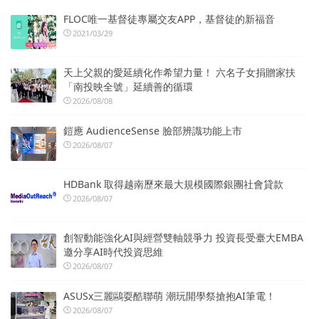
FLOC唯一基督徒專屬交友APP，基督徒的新福音
2021/03/29
天上父親的愛延續化作希望力量！ 六名子女捐贈家扶
「南投映全號」延續善的循環
2026/08/08
鎧應 AudienceSense 臉部辨識功能上市
2026/08/07
HDBank 取得越南歷來最大規模國際銀團社會貸款
2026/08/07
創智動能強化AI與經營雙軸競爭力 投資長受臺大EMBA
邀分享AI時代投資思維
2026/08/07
ASUSx三麗鷗耍酷聯萌 潮玩開學祭搶抱AI筆電！
2026/08/07