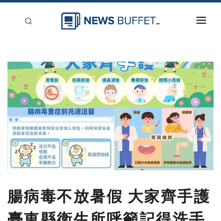
回到首頁
新聞稿分類
登入
刊登
腸病毒不放暑假 大家齊手護
臺東縣衛生所呼籲記得洗手