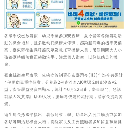
各級學校已放暑假，幼兒學童參加安親班、夏令營等各類暑期活
動的機會增加，且多數幼托機構未停班，感染腸病毒的機率仍偏
高，臺東縣衛生局呼籲民眾及教托育機構人員，暑假期間大人小
孩都應持續落實正確勤洗手，注意個人衛生，以降低感染的機
會。
臺東縣衛生局表示，依疾病管制署公布臺灣今(113)年迄今共累計
4例腸病毒重症個案，分別為2例克沙奇A10型及2例克沙奇A2
型，疾管署監測資料顯示，統計至6月22日止，臺東縣門、急診
就診人次共累計1,109人次，腸病毒仍處於流行期，請家長提高警
覺。
衛生局長孫國平指出，暑假到來，學、幼童出入公共場所或參加
各類暑期活動機會大增，提醒家長及主要照顧者多加留意孩童健