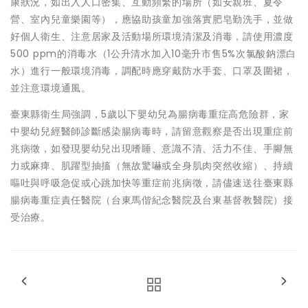
康狀況，如出入人口密集、互動頻繁的場所（如安親班、夏令
營、室內兒童樂園等），應協助孩童加強落實肥皂勤洗手，並做
好個人衛生、注意居家及活動場所環境清潔及消毒，請使用濃度
500 ppm的消毒水（1公升清水加入10毫升市售5%次氯酸鈉漂白
水）進行一般環境消毒，調配時應穿戴防水手套、口罩及圍裙，
並注意環境通風。
臺東縣衛生局強調，5歲以下嬰幼兒為腸病毒重症高危險群，家
中嬰幼兒經醫師診斷感染腸病毒時，請留意觀察是否出現重症前
兆病徵，如發現嬰幼兒出現嗜睡、意識不清、活力不佳、手腳無
力或麻痺、肌躍型抽搐（無故驚嚇或全身肌肉突然收縮）、持續
嘔吐與呼吸急促或心跳加快等重症前兆病徵，請儘速送往臺東縣
腸病毒重症責任醫院（台東馬偕紀念醫院及台東基督教醫院）接
受治療。