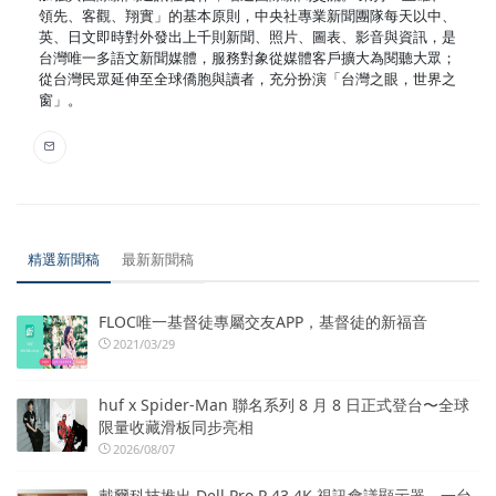
領先、客觀、翔實」的基本原則，中央社專業新聞團隊每天以中、
英、日文即時對外發出上千則新聞、照片、圖表、影音與資訊，是
台灣唯一多語文新聞媒體，服務對象從媒體客戶擴大為閱聽大眾；
從台灣民眾延伸至全球僑胞與讀者，充分扮演「台灣之眼，世界之
窗」。
精選新聞稿
最新新聞稿
FLOC唯一基督徒專屬交友APP，基督徒的新福音
2021/03/29
huf x Spider-Man 聯名系列 8 月 8 日正式登台〜全球
限量收藏滑板同步亮相
2026/08/07
戴爾科技推出 Dell Pro P 43 4K 視訊會議顯示器 一台