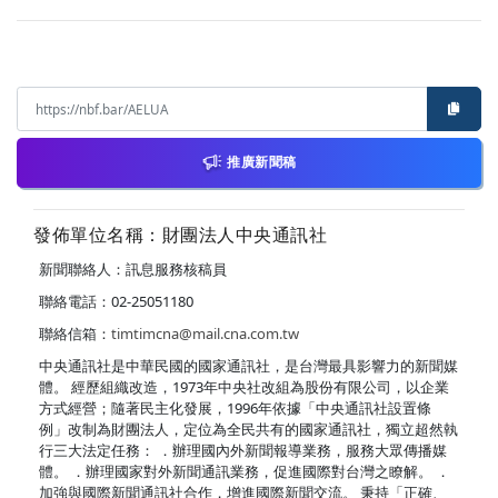
推廣新聞稿
發佈單位名稱：財團法人中央通訊社
新聞聯絡人：訊息服務核稿員
聯絡電話：02-25051180
聯絡信箱：
timtimcna@mail.cna.com.tw
中央通訊社是中華民國的國家通訊社，是台灣最具影響力的新聞媒
體。 經歷組織改造，1973年中央社改組為股份有限公司，以企業
方式經營；隨著民主化發展，1996年依據「中央通訊社設置條
例」改制為財團法人，定位為全民共有的國家通訊社，獨立超然執
行三大法定任務： ．辦理國內外新聞報導業務，服務大眾傳播媒
體。 ．辦理國家對外新聞通訊業務，促進國際對台灣之瞭解。 ．
加強與國際新聞通訊社合作，增進國際新聞交流。 秉持「正確、