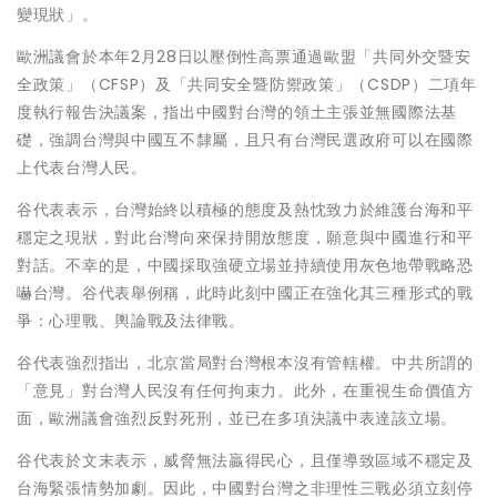
變現狀」。
歐洲議會於本年2月28日以壓倒性高票通過歐盟「共同外交暨安
全政策」（CFSP）及「共同安全暨防禦政策」（CSDP）二項年
度執行報告決議案，指出中國對台灣的領土主張並無國際法基
礎，強調台灣與中國互不隸屬，且只有台灣民選政府可以在國際
上代表台灣人民。
谷代表表示，台灣始終以積極的態度及熱忱致力於維護台海和平
穩定之現狀，對此台灣向來保持開放態度，願意與中國進行和平
對話。不幸的是，中國採取強硬立場並持續使用灰色地帶戰略恐
嚇台灣。谷代表舉例稱，此時此刻中國正在強化其三種形式的戰
爭：心理戰、輿論戰及法律戰。
谷代表強烈指出，北京當局對台灣根本沒有管轄權。中共所謂的
「意見」對台灣人民沒有任何拘束力。此外，在重視生命價值方
面，歐洲議會強烈反對死刑，並已在多項決議中表達該立場。
谷代表於文末表示，威脅無法贏得民心，且僅導致區域不穩定及
台海緊張情勢加劇。因此，中國對台灣之非理性三戰必須立刻停