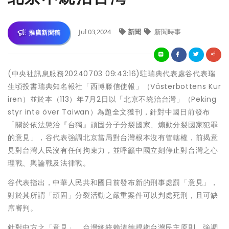
Jul 03,2024
新聞
新聞時事
推廣新聞稿
(中央社訊息服務20240703 09:43:16)駐瑞典代表處谷代表瑞
生頃投書瑞典知名報社「西博滕信使報」（Västerbottens Kur
iren）並於本（113）年7月2日以「北京不統治台灣」（Peking
styr inte över Taiwan）為題全文獲刊，針對中國日前發布
「關於依法懲治『台獨』頑固分子分裂國家、煽動分裂國家犯罪
的意見」，谷代表強調北京當局對台灣根本沒有管轄權，前揭意
見對台灣人民沒有任何拘束力，並呼籲中國立刻停止對台灣之心
理戰、輿論戰及法律戰。
谷代表指出，中華人民共和國日前發布新的刑事處罰「意見」，
對於其所謂「頑固」分裂活動之嚴重案件可以判處死刑，且可缺
席審判。
針對中方之「意見」，台灣總統賴清德捍衛台灣民主原則，強調