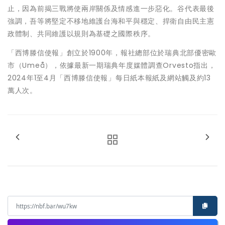
止，因為前揭三戰將使兩岸關係及情感進一步惡化。谷代表最後
強調，吾等將堅定不移地維護台海和平與穩定、捍衛自由民主憲
政體制、共同維護以規則為基礎之國際秩序。
「西博滕信使報」創立於1900年，報社總部位於瑞典北部優密歐
市（Umeå），依據最新一期瑞典年度媒體調查Orvesto指出，
2024年1至4月「西博滕信使報」每日紙本報紙及網站觸及約13
萬人次。