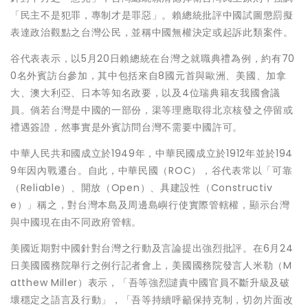
「民主不是犯罪，專制才是罪惡」。賴總統批評中國試圖懲罰擬
表達政治觀點之台灣公民，並稱中國無權決定或起訴此類案件。
谷代表表示，以5月20日賴總統在台灣之就職典禮為例，約有70
0名外賓訪台參加，其中包括來自8國元首與歐洲、美國、加拿
大、澳大利亞、日本等知名政要，以及4位瑞典籍友我國會議
員。倘若台灣是中國的一部份，渠等理應取得北京核發之停留或
禮遇簽證，然事實是外賓訪問台灣不需要中國許可。
中華人民共和國成立於1949年，中華民國成立於1912年並於194
9年因內戰遷台。自此，中華民國（ROC），谷代表常以「可靠
（Reliable）、開放（Open）、具建設性（Constructiv
e）」稱之，對台灣本島及周邊島嶼行使實際管轄權，顯示台灣
與中國現在由不同政府管轄。
美國近期對中國針對台灣之行動及言論提出強烈批評。在6月24
日美國國務院舉行之例行記者會上，美國國務院發言人米勒（M
atthew Miller）表示，「吾等強烈譴責中國官員不斷升級及破
壞穩定之語言及行動」，「吾等持續呼籲保持克制，切勿片面改