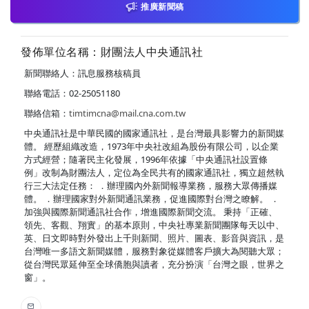
推廣新聞稿
發佈單位名稱：財團法人中央通訊社
新聞聯絡人：訊息服務核稿員
聯絡電話：02-25051180
聯絡信箱：
timtimcna@mail.cna.com.tw
中央通訊社是中華民國的國家通訊社，是台灣最具影響力的新聞媒
體。 經歷組織改造，1973年中央社改組為股份有限公司，以企業
方式經營；隨著民主化發展，1996年依據「中央通訊社設置條
例」改制為財團法人，定位為全民共有的國家通訊社，獨立超然執
行三大法定任務： ．辦理國內外新聞報導業務，服務大眾傳播媒
體。 ．辦理國家對外新聞通訊業務，促進國際對台灣之瞭解。 ．
加強與國際新聞通訊社合作，增進國際新聞交流。 秉持「正確、
領先、客觀、翔實」的基本原則，中央社專業新聞團隊每天以中、
英、日文即時對外發出上千則新聞、照片、圖表、影音與資訊，是
台灣唯一多語文新聞媒體，服務對象從媒體客戶擴大為閱聽大眾；
從台灣民眾延伸至全球僑胞與讀者，充分扮演「台灣之眼，世界之
窗」。