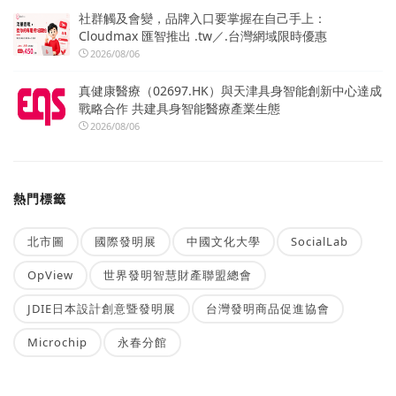
社群觸及會變，品牌入口要掌握在自己手上：
Cloudmax 匯智推出 .tw／.台灣網域限時優惠
2026/08/06
真健康醫療（02697.HK）與天津具身智能創新中心達成
戰略合作 共建具身智能醫療產業生態
2026/08/06
熱門標籤
北市圖
國際發明展
中國文化大學
SocialLab
OpView
世界發明智慧財產聯盟總會
JDIE日本設計創意暨發明展
台灣發明商品促進協會
Microchip
永春分館