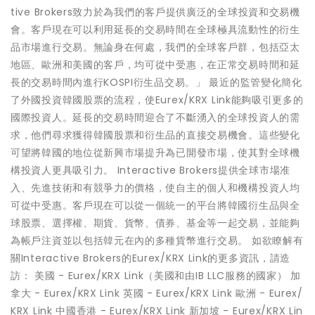
tive Brokers致力於為我們的客戶提供廣泛的全球投資和交易機
會。客戶現在可以利用延長的交易時間在全球極具流動性的衍生
品市場進行交易。無論身在何處，我們的全球客戶群，包括亞太
地區、歐洲和美國的客戶，均可從中受惠，在正常交易時間和延
長的交易時間內進行KOSPI衍生品交易。」 最近的監管變化簡化
了外國投資韓國股票的流程，使Eurex/KRX Link能夠吸引更多的
國際投資人。延長的交易時間迎合了不斷湧入的全球投資人的需
求，他們尋求獲得韓國股票和衍生品的直接交易機會。這些變化
可望將韓國的地位從新興市場提升為已開發市場，使其對全球機
構投資人更具吸引力。 Interactive Brokers提供全球市場准
入、先進技術和有競爭力的價格，使自主的個人和機構投資人均
可從中受惠。客戶現在可以從一個統一的平台將韓國衍生品與全
球股票、選擇權、期貨、貨幣、債券、基金等一起交易，並能夠
為帳戶注資並以包括韓元在內的多種貨幣進行交易。 如欲瞭解有
關Interactive Brokers的Eurex/KRX Link的更多資訊，請造
訪： 美國 - Eurex/KRX Link（美國和由IB LLC服務的國家） 加
拿大 - Eurex/KRX Link 英國 - Eurex/KRX Link 歐洲 - Eurex/
KRX Link 中國香港 - Eurex/KRX Link 新加坡 - Eurex/KRX Lin