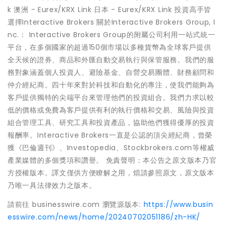
k 澳洲 - Eurex/KRX Link 日本 - Eurex/KRX Link 投資高手皆
選擇Interactive Brokers 關於Interactive Brokers Group, I
nc.： Interactive Brokers Group的附屬公司利用一站式統一
平台，在多個國家的超過150個市場以多種貨幣為全球客戶提供
全天候的證券、商品和外匯自動交易執行與保管服務。我們的服
務對象涵蓋個人投資人、避險基金、自營交易團體、財務顧問和
仲介經紀商。四十年來對於科技和自動化的專注，使我們能夠為
客戶提供獨特的尖端平台來管理他們的投資組合。我們力求以較
低的價格或免費為客戶提供有利的執行價格和交易、風險與投資
組合管理工具、研究工具和投資產品，協助他們獲得優厚的投資
報酬率。Interactive Brokers一直是公認的頂尖經紀商，曾榮
獲《巴倫週刊》、Investopedia、Stockbrokers.com等權威
產業媒體的多個獎項和讚譽。 免責聲明：本公告之原文版本乃官
方授權版本。譯文僅供方便瞭解之用，煩請參照原文，原文版本
乃唯一具法律效力之版本。
請前往 businesswire.com 瀏覽源版本:
https://www.busin
esswire.com/news/home/20240702051186/zh-HK/