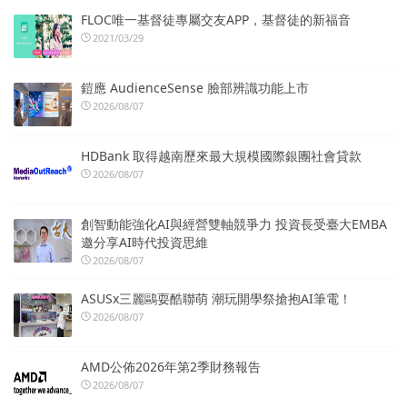
FLOC唯一基督徒專屬交友APP，基督徒的新福音
2021/03/29
鎧應 AudienceSense 臉部辨識功能上市
2026/08/07
HDBank 取得越南歷來最大規模國際銀團社會貸款
2026/08/07
創智動能強化AI與經營雙軸競爭力 投資長受臺大EMBA
邀分享AI時代投資思維
2026/08/07
ASUSx三麗鷗耍酷聯萌 潮玩開學祭搶抱AI筆電！
2026/08/07
AMD公佈2026年第2季財務報告
2026/08/07