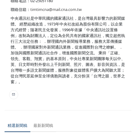
聯絡電話：02-25051180
聯絡信箱：
timtimcna@mail.cna.com.tw
中央通訊社是中華民國的國家通訊社，是台灣最具影響力的新聞媒
體。 經歷組織改造，1973年中央社改組為股份有限公司，以企業
方式經營；隨著民主化發展，1996年依據「中央通訊社設置條
例」改制為財團法人，定位為全民共有的國家通訊社，獨立超然執
行三大法定任務： ．辦理國內外新聞報導業務，服務大眾傳播媒
體。 ．辦理國家對外新聞通訊業務，促進國際對台灣之瞭解。 ．
加強與國際新聞通訊社合作，增進國際新聞交流。 秉持「正確、
領先、客觀、翔實」的基本原則，中央社專業新聞團隊每天以中、
英、日文即時對外發出上千則新聞、照片、圖表、影音與資訊，是
台灣唯一多語文新聞媒體，服務對象從媒體客戶擴大為閱聽大眾；
從台灣民眾延伸至全球僑胞與讀者，充分扮演「台灣之眼，世界之
窗」。
精選新聞稿
最新新聞稿