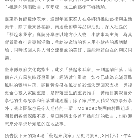
心挑選的演唱歌曲，享受獨一無二的藝術下鄉體驗。
臺東縣長饒慶鈴表示，這幾年臺東努力在各鄉鎮推動藝術與生活
美學，除了臺東藝穗節、南迴藝術季等品牌活動，深入社區的
「藝起來我家」庭院分享會以地方小人物、小故事為主角，為其
背景量身打造專屬活動，帶給被邀請的客人用心款待的親切體
驗，同時找回人與人間交流相處的美好，最能輕鬆自在的與民同
樂。
臺東縣政府文化處指出，此次「藝起來我家」來到嘉蘭部落，這
個在八八風災時經歷重創，經過數年重建，如今已成為充滿原民
風味的獨特村落。頭目黃鼎盛在風災前毅然決定回家支援，災後
更全心投入家園重建，是部落重生的重要推手，黃頭目將親自分
享他的生命故事和部落重建經歷；除了家戶主人精采的故事分享
外，演出團隊也是令人期待的一環，Maledep樂團由村民組成，
團員們各個深藏不露，當日將演出多首耳熟能詳的歌曲，也歡迎
您來分享您所知道的在地故事。
預告接下來的第4場「藝起來我家」活動將於8月3日(六)下午4