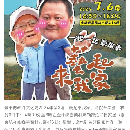
臺東縣政府文化處2024年第3場「藝起來我家」庭院分享會，將
於6日下午4時30分至6時在金峰鄉嘉蘭村麻勒德泊頭目家屋（臺
東縣金峰鄉嘉蘭村八鄰416號）舉辦，邀您到黃頭目家作客，聆
聽頭目分享他的人生故事，並欣賞由在地Maledep樂團與家戶精