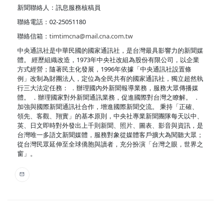
新聞聯絡人：訊息服務核稿員
聯絡電話：02-25051180
聯絡信箱：
timtimcna@mail.cna.com.tw
中央通訊社是中華民國的國家通訊社，是台灣最具影響力的新聞媒
體。 經歷組織改造，1973年中央社改組為股份有限公司，以企業
方式經營；隨著民主化發展，1996年依據「中央通訊社設置條
例」改制為財團法人，定位為全民共有的國家通訊社，獨立超然執
行三大法定任務： ．辦理國內外新聞報導業務，服務大眾傳播媒
體。 ．辦理國家對外新聞通訊業務，促進國際對台灣之瞭解。 ．
加強與國際新聞通訊社合作，增進國際新聞交流。 秉持「正確、
領先、客觀、翔實」的基本原則，中央社專業新聞團隊每天以中、
英、日文即時對外發出上千則新聞、照片、圖表、影音與資訊，是
台灣唯一多語文新聞媒體，服務對象從媒體客戶擴大為閱聽大眾；
從台灣民眾延伸至全球僑胞與讀者，充分扮演「台灣之眼，世界之
窗」。