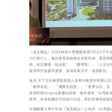
《遠見雜誌》2024典範大學贈獎典禮7月2日下午
力行發行人，邀請教育部政務次長葉丙成、愛思唯爾亞太區
時，肯定榮獲〔綜合類〕、〔醫學類〕、〔人文社
校長和代表參與盛會，會場喜氣洋洋，場面歡欣。
遠見‧天下文化事業群創辦人高希均教授向來關心高
「教學表現」、「國際化程度」、「產學合作」及「財
其資料庫Scopus來優化指標，每年發布「台灣最
榜單，依學校屬性不同進行分組，再針對辦學績效
中國醫藥大學今年在《遠見雜誌》公布的〈台灣最