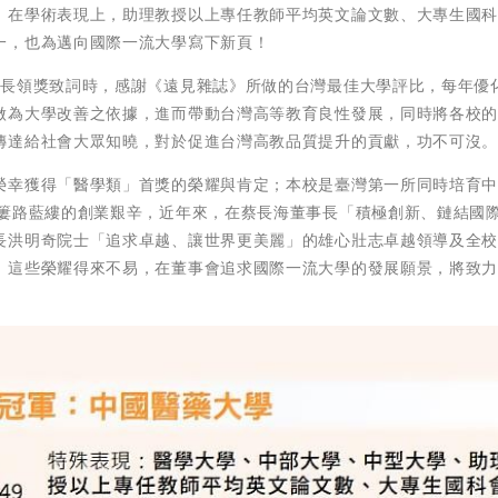
；在學術表現上，助理教授以上專任教師平均英文論文數、大專生國
一，也為邁向國際一流大學寫下新頁！
校長領獎致詞時，感謝《遠見雜誌》所做的台灣最佳大學評比，每年優
做為大學改善之依據，進而帶動台灣高等教育良性發展，同時將各校
傳達給社會大眾知曉，對於促進台灣高教品質提升的貢獻，功不可沒
榮幸獲得「醫學類」首獎的榮耀與肯定；本校是臺灣第一所同時培育
了簍路藍縷的創業艱辛，近年來，在蔡長海董事長「積極創新、鏈結國
長洪明奇院士「追求卓越、讓世界更美麗」的雄心壯志卓越領導及全
，這些榮耀得來不易，在董事會追求國際一流大學的發展願景，將致