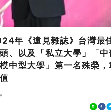
024年《遠見雜誌》台灣最
頭、以及「私立大學」「中
模中型大學」第一名殊榮，
值
事