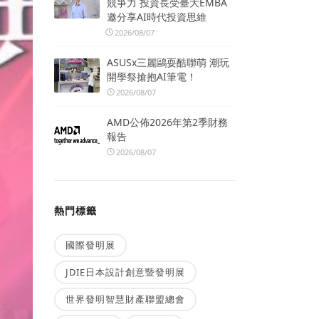
競爭力 投資長受臺大EMBA
邀分享AI時代投資思維
2026/08/07
ASUSx三麗鷗耍酷聯萌 潮玩
開學祭搶抱AI筆電！
2026/08/07
AMD公佈2026年第2季財務
報告
2026/08/07
熱門標籤
國際發明展
JDIE日本設計創意暨發明展
世界發明智慧財產聯盟總會