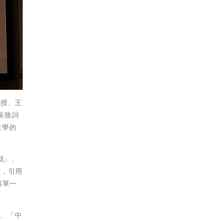
教授、王
次長致詞
大學的
就」、
作，引用
將單一
」、「中