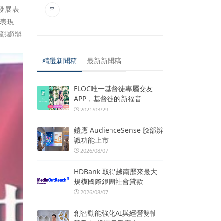
務發展表
術表現
，彰顯辦
精選新聞稿
最新新聞稿
FLOC唯一基督徒專屬交友
APP，基督徒的新福音
2021/03/29
鎧應 AudienceSense 臉部辨
識功能上市
2026/08/07
HDBank 取得越南歷來最大
規模國際銀團社會貸款
2026/08/07
創智動能強化AI與經營雙軸