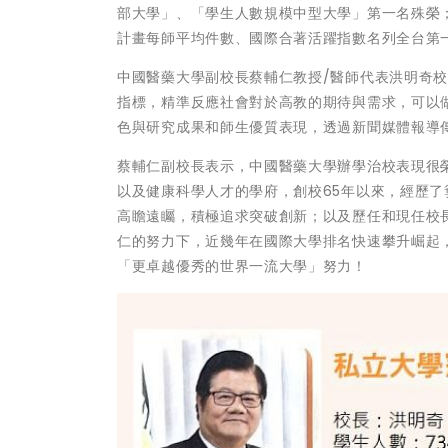
部大學」、「學生人數規模中型大學」第一名殊榮
計畫每師平均件數、國際合著活躍指數名列全台第
中國醫藥大學副校長蔡輔仁教授/醫師代表洪明奇
指標，精準反應社會對於高教的期待與需求，可以
色與研究成果和師生優質表現，透過新聞媒體報導
蔡輔仁副校長表示，中國醫藥大學辦學治校表現很
以及健康科學人才的學府，創校65年以來，經歷
高瞻遠矚，積極追求突破創新；以及歷任和現任校
仁的努力下，近幾年在國際大學排名快速攀升崛起
「更卓越優秀的世界一流大學」努力！