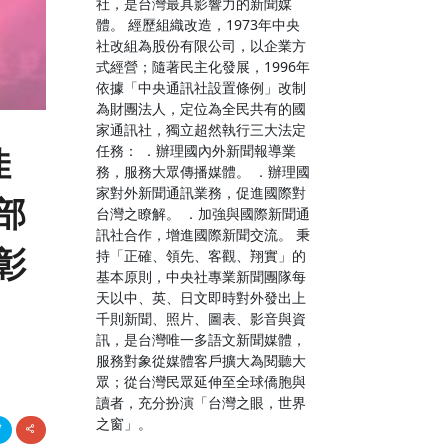
社，是台灣最具影響力的新聞媒
體。 經歷組織改造，1973年中央
社改組為股份有限公司，以企業方
式經營；隨著民主化發展，1996年
依據「中央通訊社設置條例」改制
為財團法人，定位為全民共有的國
家通訊社，獨立超然執行三大法定
任務： ．辦理國內外新聞報導業
佳
務，服務大眾傳播媒體。 ．辦理國
家對外新聞通訊業務，促進國際對
部
台灣之瞭解。 ．加強與國際新聞通
訊社合作，增進國際新聞交流。 秉
彰
持「正確、領先、客觀、翔實」的
基本原則，中央社專業新聞團隊每
天以中、英、日文即時對外發出上
千則新聞、照片、圖表、影音與資
訊，是台灣唯一多語文新聞媒體，
服務對象從媒體客戶擴大為閱聽大
眾；從台灣民眾延伸至全球僑胞與
讀者，充分扮演「台灣之眼，世界
之窗」。