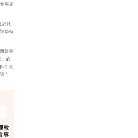
科會專題
化評比
的辦學特
。
中西醫藥
際」的
校師生同
力邁向