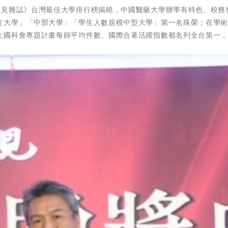
2024年《遠見雜誌》台灣最佳大學排行榜揭曉，中國醫藥大學辦學有特色、校
立大學」「中部大學」「學生人數規模中型大學」第一名殊榮；在學
生國科會專題計畫每師平均件數、國際合著活躍指數都名列全台第一