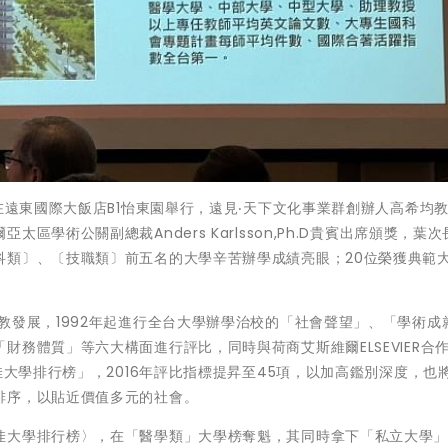
在遠東國際大飯店B1怡東園舉行，遠見‧天下文化事業群創辦人高希均
學術公關副總裁Anders Karlsson,Ph.D貴賓出席頒獎，葉
科類〕、〔技職類〕前五名的大學辛苦辦學成績亮眼；20位榮獲典範
教發展，1992年起進行全台大學辦學治校的「社會聲望」、「學術成
務體質」等六大構面進行評比，同時與荷商艾斯維爾ELSEVIER合
佳大學排行榜」，2016年評比指標提昇至45項，以加高鑑別深度，也
排序，以貼近價值多元的社會。
佳大學排行榜〉，在「醫學類」大學榜奪魁，其同時拿下「私立大學