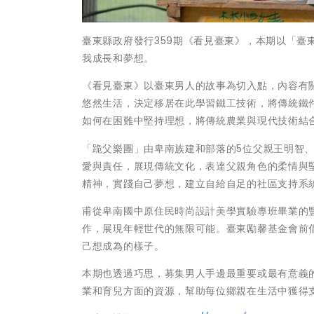
臺東縣政府發行359期《看見臺東》，本期以「
我成長和夢想。
《看見臺東》以臺東男人的故事為切入點，內容有
悠然生活，決定移居在此學習鐵工技術，將傳統鐵
如何在困難中堅持理想，將傳統農業與現代技術結
「跪父樂團」由卑南族建和部落的5位父親王明智
愛與責任，展現傳統文化，表達父親角色的柔情與
精神，實踐自己夢想，建立自給自足的社區支持系
甫從卑南國中原住民時尚設計美學實驗專班畢業的
作，展現年輕世代的無限可能。臺東勵馨基金會前
己想成為的樣子。
本期也透過巧思，募集男人手邊最重要或最有意義
業和育兒方面的資源，幫助每位鄉親在生活中獲得