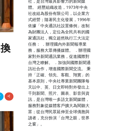
社，是台灣最具影響力的新聞媒
體。 經歷組織改造，1973年中央
社改組為股份有限公司，以企業方
式經營；隨著民主化發展，1996年
依據「中央通訊社設置條例」改制
為財團法人，定位為全民共有的國
家通訊社，獨立超然執行三大法定
任務： ．辦理國內外新聞報導業
轉換
務，服務大眾傳播媒體。 ．辦理國
家對外新聞通訊業務，促進國際對
台灣之瞭解。 ．加強與國際新聞通
訊社合作，增進國際新聞交流。 秉
持「正確、領先、客觀、翔實」的
基本原則，中央社專業新聞團隊每
天以中、英、日文即時對外發出上
千則新聞、照片、圖表、影音與資
訊，是台灣唯一多語文新聞媒體，
服務對象從媒體客戶擴大為閱聽大
眾；從台灣民眾延伸至全球僑胞與
讀者，充分扮演「台灣之眼，世界
之窗」。