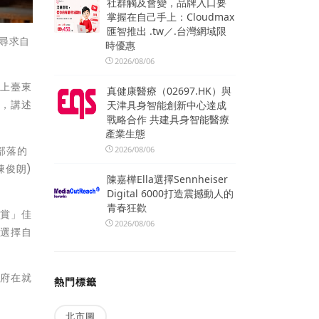
社群觸及會變，品牌入口要
掌握在自己手上：Cloudmax
匯智推出 .tw／.台灣網域限
尋求自
時優惠
2026/08/06
愛上臺東
真健康醫療（02697.HK）與
程，講述
天津具身智能創新中心達成
戰略合作 共建具身智能醫療
產業生態
部落的
2026/08/06
陳俊朗)
陳嘉樺Ella選擇Sennheiser
Digital 6000打造震撼動人的
青春狂歡
大賞」佳
2026/08/06
人選擇自
縣府在就
熱門標籤
北市圖