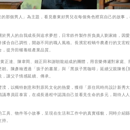
臺東的那個男人」為主題，看見臺東好男兒在每個角色裡寫自己的故事，
關於男人的自我成長與追求夢想，日常鉄件製作所負責人劉家維，因
件揉合自己調性，開啟不同的職人風格。長濱宏程蝸牛農產行的文宏
合，提升田螺養殖產業品質。
、黄正達、陳韋岡、鐘正田和謝朝龍組成的團體，用音樂傳遞對家庭、
堅韌。陳彥翰透過「孩子的書屋」與「黑孩子黑咖啡」延續父親陳爸(
統，讓父子情感延續、傳承。
豐湙，以獨特創意和對原民文化的熱愛，獲得「原住民時尚設計新秀
倡議專員莊泰富，在成長過程中認識自己並看見生命的多元，期待人
的工具、物件等小故事，呈現在生活和工作中的真實樣貌，同時介紹
支持。