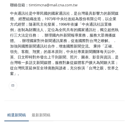
聯絡信箱：
timtimcna@mail.cna.com.tw
中央通訊社是中華民國的國家通訊社，是台灣最具影響力的新聞媒
體。 經歷組織改造，1973年中央社改組為股份有限公司，以企業
方式經營；隨著民主化發展，1996年依據「中央通訊社設置條
例」改制為財團法人，定位為全民共有的國家通訊社，獨立超然執
行三大法定任務： ．辦理國內外新聞報導業務，服務大眾傳播媒
體。 ．辦理國家對外新聞通訊業務，促進國際對台灣之瞭解。 ．
加強與國際新聞通訊社合作，增進國際新聞交流。 秉持「正確、
領先、客觀、翔實」的基本原則，中央社專業新聞團隊每天以中、
英、日文即時對外發出上千則新聞、照片、圖表、影音與資訊，是
台灣唯一多語文新聞媒體，服務對象從媒體客戶擴大為閱聽大眾；
從台灣民眾延伸至全球僑胞與讀者，充分扮演「台灣之眼，世界之
窗」。
精選新聞稿
最新新聞稿