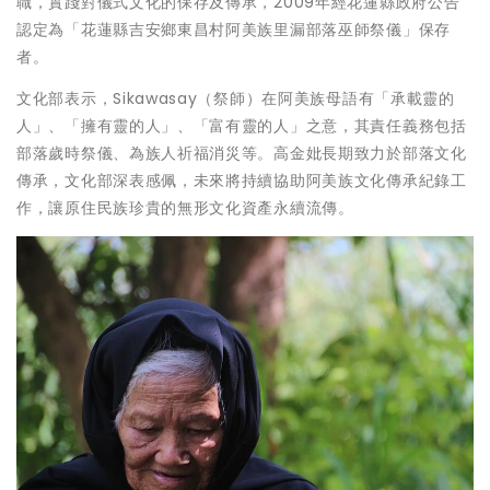
職，實踐對儀式文化的保存及傳承，2009年經花蓮縣政府公告
認定為「花蓮縣吉安鄉東昌村阿美族里漏部落巫師祭儀」保存
者。
文化部表示，Sikawasay（祭師）在阿美族母語有「承載靈的
人」、「擁有靈的人」、「富有靈的人」之意，其責任義務包括
部落歲時祭儀、為族人祈福消災等。高金妣長期致力於部落文化
傳承，文化部深表感佩，未來將持續協助阿美族文化傳承紀錄工
作，讓原住民族珍貴的無形文化資產永續流傳。