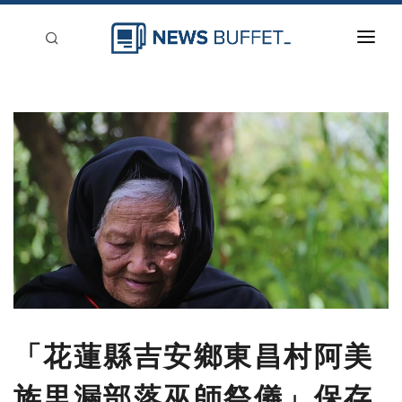
回到首頁
新聞稿分類
登入
刊登
「花蓮縣吉安鄉東昌村阿美
族里漏部落巫師祭儀」保存