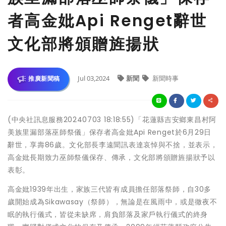
者高金妣Api Renget辭世
文化部將頒贈旌揚狀
Jul 03,2024
新聞
新聞時事
推廣新聞稿
(中央社訊息服務20240703 18:18:55)「花蓮縣吉安鄉東昌村阿
美族里漏部落巫師祭儀」保存者高金妣Api Renget於6月29日
辭世，享壽86歲。文化部長李遠聞訊表達哀悼與不捨，並表示，
高金妣長期致力巫師祭儀保存、傳承，文化部將頒贈旌揚狀予以
表彰。
高金妣1939年出生，家族三代皆有成員擔任部落祭師，自30多
歲開始成為Sikawasay（祭師），無論是在風雨中，或是徹夜不
眠的執行儀式，皆從未缺席，肩負部落及家戶執行儀式的終身