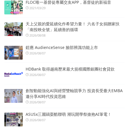
FLOC唯一基督徒專屬交友APP，基督徒的新福音
2021/03/29
天上父親的愛延續化作希望力量！ 六名子女捐贈家扶
「南投映全號」延續善的循環
2026/08/08
鎧應 AudienceSense 臉部辨識功能上市
2026/08/07
HDBank 取得越南歷來最大規模國際銀團社會貸款
2026/08/07
創智動能強化AI與經營雙軸競爭力 投資長受臺大EMBA
邀分享AI時代投資思維
2026/08/07
ASUSx三麗鷗耍酷聯萌 潮玩開學祭搶抱AI筆電！
2026/08/07