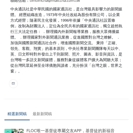
聯絡信箱：
timtimcna@mail.cna.com.tw
中央通訊社是中華民國的國家通訊社，是台灣最具影響力的新聞媒
體。 經歷組織改造，1973年中央社改組為股份有限公司，以企業
方式經營；隨著民主化發展，1996年依據「中央通訊社設置條
例」改制為財團法人，定位為全民共有的國家通訊社，獨立超然執
行三大法定任務： ．辦理國內外新聞報導業務，服務大眾傳播媒
體。 ．辦理國家對外新聞通訊業務，促進國際對台灣之瞭解。 ．
加強與國際新聞通訊社合作，增進國際新聞交流。 秉持「正確、
領先、客觀、翔實」的基本原則，中央社專業新聞團隊每天以中、
英、日文即時對外發出上千則新聞、照片、圖表、影音與資訊，是
台灣唯一多語文新聞媒體，服務對象從媒體客戶擴大為閱聽大眾；
從台灣民眾延伸至全球僑胞與讀者，充分扮演「台灣之眼，世界之
窗」。
精選新聞稿
最新新聞稿
FLOC唯一基督徒專屬交友APP，基督徒的新福音