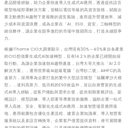
產品開發經驗，助力企業快速導入生成式AI應用，透過提供語言
模型地端部署解決方案，並輔以電信等級的高資安規格，賦能企
業主動應對AI趨勢下更複雜的資安風險，進而提升營運效率、減
少成本與資源浪費，成為企業在「AI、ESG、資安」三軸轉型的
絕佳夥伴，讓企業在競爭激烈的市場中脫穎而出，打造永續競爭
力。
根據iThome CIO大調查顯示，台灣現有30%～40%來自各產業
的CIO想借重生成式AI加速轉型，且有14.2％的企業已經開始採
取行動。為讓企業加速朝AI趨勢邁進，台灣大哥大推出「AI 2.0
解決方案」，運用世界級AI超級電腦「台灣杉二號」AIHPC的高
速算力，採用專為企業打造的繁中大型語言模型「福爾摩沙大模
型」，達到高算力、低功耗的ESG效益外，並以自身豐富的生成
式AI導入經驗，從客戶痛點與需求出發，提供初期業務評估、架
構設計、模型訓練、導入部署等專業技術服務，協助企業一站式
導入高效、安全、客製化生成式AI應用，加速智慧場景應用落
地，應用範圍包含優化生產流程、建置企業知識庫、導入智慧客
服系統以及多語言轉換等。企業客戶僅需提供資料，便可展開量
身定制的模型訓練、優化，以及後續的軟硬體地端部署。