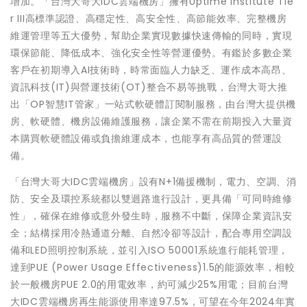
增加。「台灣大哥大IDC雲端機房」擁有Uptime Institute Tie
r III高標準認證、高穩定性、高安全性、高節能效率、完整機房
維運管理等五大優勢，幫助企業實現數據快速傳輸的同時，實現
環保節能、降低成本、強化安全性等營運優勢。有鑑於多數企業
客戶在初期導入AI技術時，時常面臨人力缺乏、運作成本高昂、
資訊科技(IT)與營運技術(OT)整合不易等挑戰，台灣大哥大推
出「OP智慧IT管家」一站式軟硬體訂閱制服務，由台灣大提供機
房、軟硬體、機房設備維護服務，讓企業不需在前期投入大量資
本購買軟硬體設備或負擔維運成本，也能享有高品質的營運設
備。
「台灣大哥大IDC雲端機房」設有N+1備援機制，電力、空調、消
防、安全及環控系統都以雙迴路進行設計，更具備「可同時維修
性」，確保在維修或意外發生時，服務不中斷，保障企業資訊安
全；結構採用冷熱通道分離、自然冷卻等設計，配合專用空調設
備和LED照明控制系統，並引入ISO 50001系統進行能耗管理，
達到PUE (Power Usage Effectiveness)1.5的能源效率，相較
於一般機房PUE 2.0的用電效率，約可減少25%用電；目前台灣
大IDC雲端機房再生能源使用率達97.5%，可望在今年2024年實