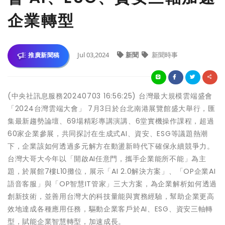
企業轉型
Jul 03,2024
新聞
新聞時事
推廣新聞稿
(中央社訊息服務20240703 16:56:25) 台灣最大規模雲端盛會
「2024台灣雲端大會」 7月3日於台北南港展覽館盛大舉行，匯
集最新趨勢論壇、69場精彩專講演講、6堂實機操作課程，超過
60家企業參展，共同探討在生成式AI、資安、ESG等議題熱潮
下，企業該如何透過多元解方在動盪新時代下確保永續競爭力。
台灣大哥大今年以「開啟AI任意門，攜手企業能所不能」為主
題，於展館7樓L10攤位，展示「AI 2.0解決方案」、「OP企業AI
語音客服」與「OP智慧IT管家」三大方案，為企業解析如何透過
創新技術，並善用台灣大的科技量能與實務經驗，幫助企業更高
效地達成各種應用任務，驅動企業客戶於AI、ESG、資安三軸轉
型，賦能企業智慧轉型，加速成長。