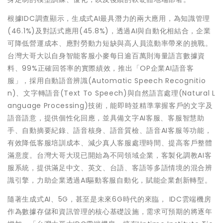
根據IDC調查顯示，生成式AI最具潛力的兩大應用，為知識管理
(46.1%)及對話式應用(45.8%)，透過AI與自動化相結合，企業
可降低營運成本、應對勞動力短缺與高人員流動率帶來的挑戰。
台灣大哥大以自身智能客服小麥每日逾百萬則海量語言數據資
料、99%正確回答率的實際績效，推出「OP企業AI語音客
服」，採用自動語音辨識(Automatic Speech Recognitio
n)、文字轉語音(Text To Speech)與自然語言處理(Natural L
anguage Processing)技術，能即時並精準掌握客戶的文字及
語音語意，提供個性化回應，並具備文字AI客服、客服智慧助
手、自動摘要紀錄、語音核身、語音質檢、語音AI客服等功能，
有效降低客服培訓成本、減少真人客服處理時間、提高客戶整體
滿意度。台灣大哥大現已開始為不同領域企業，客製化調教AI客
服系統，提供滿足中文、英文、台語、客語等多語情境的混合辨
識引擎，力助企業透過AI驅動客服自動化，賦能企業創新轉型。
隨著生成式AI、5G，甚至是未來6G時代的來臨， IDC雲端機房
作為數據存儲和資訊管理的核心基礎設施，需求可預期的將逐年