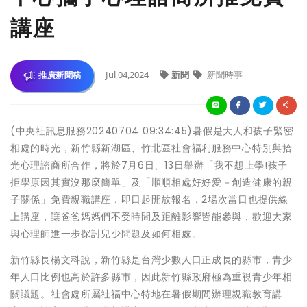
講座
Jul 04,2024
新聞
新聞時事
推廣新聞稿
(中央社訊息服務20240704 09:34:45)暑假是大人和孩子緊密
相處的時光，新竹縣新湖區、竹北區社會福利服務中心特別與拾
光心理諮商所合作，將於7月6日、13日舉辦「我不想上學!孩子
拒學原因其實沒那麼簡單」及「順順相處好好愛－創造健康的親
子關係」免費親職講座，即日起開放報名，2場次當日也提供線
上講座，讓爸爸媽媽們不受時間及距離影響皆能參與，歡迎大家
與心理師進一步探討兒少問題及如何相處。
新竹縣長楊文科說，新竹縣是台灣少數人口正成長的縣市，青少
年人口比例也高於許多縣市，因此新竹縣政府極為重視青少年相
關議題。社會處所屬社福中心特地在暑假期間辦理親職教育講