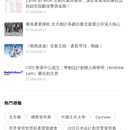
Cynet 的 MDR 主動式威脅響應，讓企業避免因審批流
程錯失阻斷攻擊黃金期！
2026/08/10
重視產業接軌 文大都計系參訪臺北捷運公司深入核心
2026/08/10
《無期迷途》全新主線「蒼藍穹頂」開啟！
2026/08/10
CIID 香港中心成立：華創設計創辦人林華明（Andrew
Lam）榮任副主席
2026/08/10
熱門標籤
北市圖
國際發明展
中國文化大學
OpView
世界發明智慧財產聯盟總會
JDIE日本設計創意暨發明展