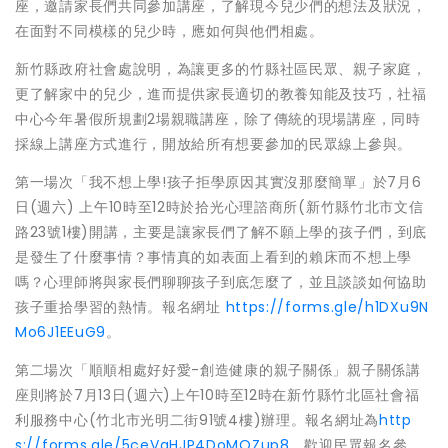
座，邀請家長們共同參加講座，了解現今兒少們的想法及狀況，
在面對不同模樣的兒少時，應如何與他們相處。
新竹縣政府社會處說明，為讓更多的竹縣社區民眾、親子家庭，
更了解家中的兒少，進而提供家長適切的教養知能及技巧，社福
中心今年暑假所規劃2場親職講座，除了傳統的現場講座，同時
採線上講座方式進行，開放給所有想要參加的民眾線上參與。
第一場次「我不想上學!孩子拒學原因其實沒那麼簡單」於7月6
日(週六) 上午10時至12時於拾光心理諮商所(新竹縣竹北市文信
路23號1樓)開講，主要是讓家長們了解不願上學的孩子們，到底
是發生了什麼事情？事情真的如表面上看到的賴床而不想上學
嗎？心理師將與家長們聊聊孩子到底怎麼了，並且談談如何協助
孩子重拾學習的熱情。報名網址
https://forms.gle/h1DXu9N
Mo6J1EEuG9
。
第二場次「順順相處好好愛-創造健康的親子關係」親子關係講
座則將於7月13日(週六)上午10時至12時在新竹縣竹北區社會福
利服務中心(竹北市光明二街91號4樓)辦理。報名網址為
http
s://forms.gle/5ceVqHJP4DoMQZup8
，歡迎民眾報名參