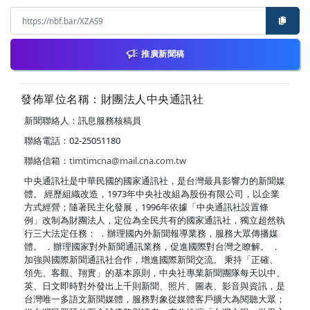
推廣新聞稿
發佈單位名稱：財團法人中央通訊社
新聞聯絡人：訊息服務核稿員
聯絡電話：02-25051180
聯絡信箱：
timtimcna@mail.cna.com.tw
中央通訊社是中華民國的國家通訊社，是台灣最具影響力的新聞媒
體。 經歷組織改造，1973年中央社改組為股份有限公司，以企業
方式經營；隨著民主化發展，1996年依據「中央通訊社設置條
例」改制為財團法人，定位為全民共有的國家通訊社，獨立超然執
行三大法定任務： ．辦理國內外新聞報導業務，服務大眾傳播媒
體。 ．辦理國家對外新聞通訊業務，促進國際對台灣之瞭解。 ．
加強與國際新聞通訊社合作，增進國際新聞交流。 秉持「正確、
領先、客觀、翔實」的基本原則，中央社專業新聞團隊每天以中、
英、日文即時對外發出上千則新聞、照片、圖表、影音與資訊，是
台灣唯一多語文新聞媒體，服務對象從媒體客戶擴大為閱聽大眾；