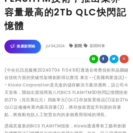
容量最高的2Tb QLC快閃記
憶體
Jul 04,2024
新聞
新聞時事
推廣新聞稿
(中央社訊息服務20240704 11:04:58)透過在堆疊技術和晶圓鍵
合技術方面的突破性架構創新得以實現 東京--(美國商業資訊)-
- Kioxia Corporation是先進的儲存解決方案供應商，該公司今
天宣佈，開始出貨採用第八代BiCS FLASHTM3D快閃記憶體技術
的2Tb（兆百萬位元）四級單元(QLC)存放裝置樣品(1)這款2Tb
QLC設備擁有業內最高容量(2)，將存放裝置提升到新的容量
點，將推動包括人工智慧在內的多個應用領域的增長。
憑藉其最新的BiCS FLASHTM技術，Kioxia透過專有工藝和創新