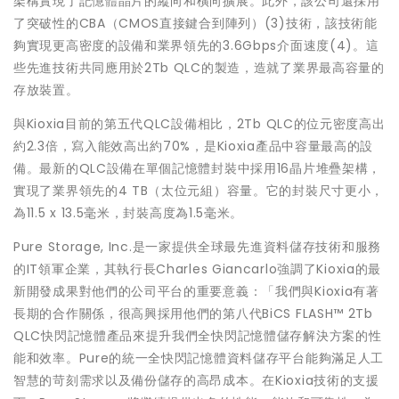
架構實現了記憶體晶片的縱向和橫向擴展。此外，該公司還採用
了突破性的CBA（CMOS直接鍵合到陣列）(3)技術，該技術能
夠實現更高密度的設備和業界領先的3.6Gbps介面速度(4)。這
些先進技術共同應用於2Tb QLC的製造，造就了業界最高容量的
存放裝置。
與Kioxia目前的第五代QLC設備相比，2Tb QLC的位元密度高出
約2.3倍，寫入能效高出約70%，是Kioxia產品中容量最高的設
備。最新的QLC設備在單個記憶體封裝中採用16晶片堆疊架構，
實現了業界領先的4 TB（太位元組）容量。它的封裝尺寸更小，
為11.5 x 13.5毫米，封裝高度為1.5毫米。
Pure Storage, Inc.是一家提供全球最先進資料儲存技術和服務
的IT領軍企業，其執行長Charles Giancarlo強調了Kioxia的最
新開發成果對他們的公司平台的重要意義：「我們與Kioxia有著
長期的合作關係，很高興採用他們的第八代BiCS FLASH™ 2Tb
QLC快閃記憶體產品來提升我們全快閃記憶體儲存解決方案的性
能和效率。Pure的統一全快閃記憶體資料儲存平台能夠滿足人工
智慧的苛刻需求以及備份儲存的高昂成本。在Kioxia技術的支援