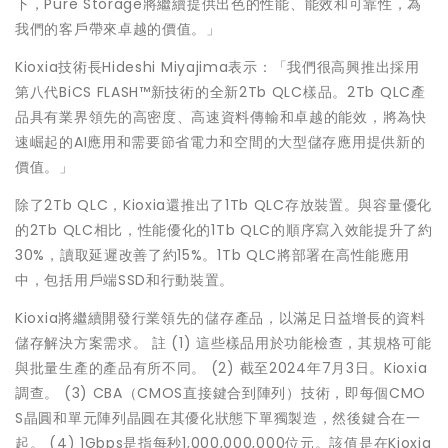
下，Pure Storage將繼續提供出色的性能、能效和可靠性，為
我們的客戶帶來卓越的價值。」
Kioxia技術長Hideshi Miyajima表示：「我們很高興推出採用
第八代BiCS FLASH™新技術的全新2Tb QLC樣品。2Tb QLC產
品具有業界領先的高密度、高速資料傳輸和卓越的能效，將為快
速崛起的AI應用和需要節省電力和空間的大型儲存應用提供新的
價值。」
除了2Tb QLC，Kioxia還推出了1Tb QLC存放裝置。與容量優化
的2Tb QLC相比，性能優化的1Tb QLC的順序寫入效能提升了約
30%，讀取延遲改善了約15%。1Tb QLC將部署在高性能應用
中，包括用戶端SSD和行動裝置。
Kioxia將繼續開發行業領先的儲存產品，以滿足日益增長的資料
儲存解決方案需求。 註 (1) 這些樣品用於功能檢查，其規格可能
與批量生產的產品有所不同。 (2) 截至2024年7月3日。Kioxia
調查。 (3) CBA（CMOS直接鍵合到陣列）技術，即每個CMO
S晶圓和單元陣列晶圓在其優化狀態下單獨製造，然後鍵合在一
起。 (4) 1Gbps是指每秒1,000,000,000位元。該值是在Kioxia