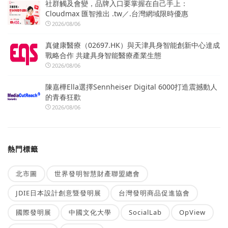
社群觸及會變，品牌入口要掌握在自己手上：
Cloudmax 匯智推出 .tw／.台灣網域限時優惠
2026/08/06
真健康醫療（02697.HK）與天津具身智能創新中心達成
戰略合作 共建具身智能醫療產業生態
2026/08/06
陳嘉樺Ella選擇Sennheiser Digital 6000打造震撼動人
的青春狂歡
2026/08/06
熱門標籤
北市圖
世界發明智慧財產聯盟總會
JDIE日本設計創意暨發明展
台灣發明商品促進協會
國際發明展
中國文化大學
SocialLab
OpView