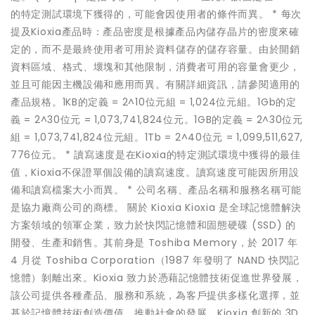
的特定測試環境下獲得的，可能會因使用者的條件而異。 * 每次
提及Kioxia產品時：產品密度是根據產品內儲存晶片的密度來確
定的，而不是最終使用者可用於資料儲存的儲存容量。由於開銷
資料區域、格式、壞塊和其他限制，消費者可用的容量會更少，
並且可能因主機設備和應用而異。有關詳細資訊，請參閱適用的
產品規格。1KB的定義 = 2^10位元組 = 1,024位元組。1Gb的定
義 = 2^30位元 = 1,073,741,824位元。1GB的定義 = 2^30位元
組 = 1,073,741,824位元組。1Tb = 2^40位元 = 1,099,511,627,
776位元。 * 讀寫速度是在Kioxia的特定測試環境中獲得的最佳
值，Kioxia不保證單個設備的讀寫速度。讀寫速度可能因所用設
備和讀寫檔案大小而異。 * 公司名稱、產品名稱和服務名稱可能
是協力廠商公司的商標。 關於 Kioxia Kioxia 是全球記憶體解決
方案領域的領軍企業，致力於快閃記憶體和固態硬碟 (SSD) 的
開發、生產和銷售。其前身是 Toshiba Memory，於 2017 年
4 月從 Toshiba Corporation（1987 年發明了 NAND 快閃記
憶體）剝離出來。Kioxia 致力於憑藉記憶體技術促進世界發展，
該公司提供各種產品、服務和系統，為客戶提供多樣化選擇，並
基於記憶體技術創造價值，推動社會的發展。Kioxia 創新的 3D