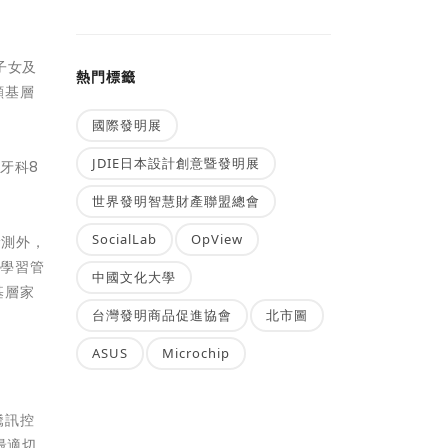
子女及
熱門標籤
顧基層
國際發明展
JDIE日本設計創意暨發明展
牙科8
世界發明智慧財產聯盟總會
SocialLab
OpView
檢測外，
和學習管
中國文化大學
基層家
台灣發明商品促進協會
北市圖
ASUS
Microchip
騰訊控
最適切