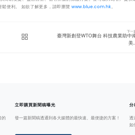
輕鬆便利。 如欲了解更多，請即瀏覽
www.blue.com.hk
。
下一
臺灣新創登WTO舞台 科技農業助中
美..
立即購買新聞稿曝光
分
者的
發一篇新聞稿透通到各大媒體的最快速、最便捷的方案！
透
如