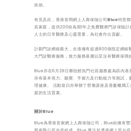
疾病。
有見及此，香港首間網上人壽保險公司
Blue
特意聯
其家庭，提供200份為期1年之免費醫療門診保險計
人士的日常醫療及心靈需要，為社會作出貢獻。
計劃門診網絡龐大，全港擁有超過800個指定網絡
大門診醫療服務，致力服務基層以至沒有醫療保障
Blue亦在6月29日夥拍鯉魚門社區服務處為區
亦有基本視力、聽覺、手握力及行動能力等測試，
理健康。 活動當日亦舉辦了營養講座及香薰蠟燭
庭的生活質素。
關於Blue
Blue為香港首家網上人壽保險公司，Blue由擁
股有限公司合資組成。Blue 專注於透過網上平