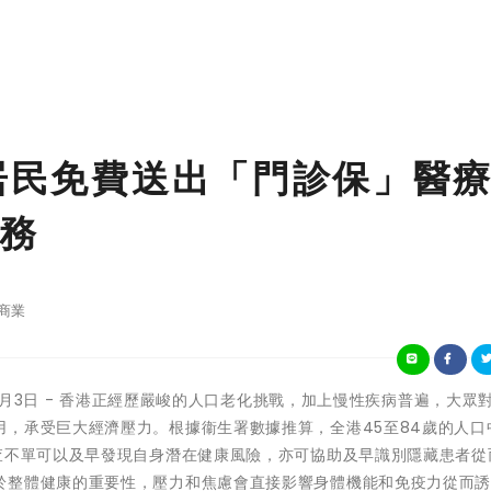
屋居民免費送出「門診保」醫
務
商業
年7月3日 - 香港正經歷嚴峻的人口老化挑戰，加上慢性疾病普遍，大眾
，承受巨大經濟壓力。根據衞生署數據推算，全港45至84歲的人口
查不單可以及早發現自身潛在健康風險，亦可協助及早識別隱藏患者從
於整體健康的重要性，壓力和焦慮會直接影響身體機能和免疫力從而