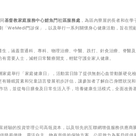
同
基督教家庭服務中心鯉魚門社區服務處
，為區內寮屋的長者和在學
劃「WeMedi門診保」，以及舉行一系列關懷身心健康活動，旨在照
醫生，涵蓋普通科、專科、物理治療、中醫、跌打、針灸治療、脊醫及
的有需要人士，減輕日常醫療開支，輕鬆守護全家人健康。
內基層家庭舉行「家庭健康日」，活動當日除了提供無創心血管動脈硬化
更有睡眠質素和兒童語言發展初步評估，讓參加者了解自己身體狀況
工作坊，並從每日膳食及日常生活入手，培養健康生活模式，全面改善
有豐富經驗的投資管理公司高瓴資本，以及領先的互聯網增值服務供應商
台提供簡易便捷、靈活自主、物有所值的保險方案。公司致力為客戶提供