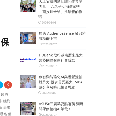
天上父親的愛延續化作希望
力量！ 六名子女捐贈家扶
「南投映全號」延續善的循
環
2026/08/08
鎧應 AudienceSense 臉部辨
識功能上市
療保
2026/08/07
HDBank 取得越南歷來最大
規模國際銀團社會貸款
2026/08/07
創智動能強化AI與經營雙軸
競爭力 投資長受臺大EMBA
邀分享AI時代投資思維
2026/08/07
對醫療
中就約
ASUSx三麗鷗耍酷聯萌 潮玩
而尋求
開學祭搶抱AI筆電！
誘發各種
2026/08/07