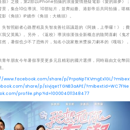
胎》之後，第2部以iPhone拍攝的浪漫愛情懸疑電影《愛的噩夢》
景，集合10位導演、10部短片，並齊結臺、港影帝后共同拍攝，堪
影《角頭》IP續作《角頭：大橋頭》。
、失智照顧者心路歷程及失智友善社區議題的《阿姨，上學囉！》；費
《我父英風》。另外，《返校》導演徐漢強全新概念的陰間喜劇《鬼
當然，暑假也少不了恐怖片，知名小說家敷米漿操刀劇本的《嘎啦》
供青年朋友今年暑假享受更多元且精彩的國片選擇，同時藉由文化幣
憶。
://www.facebook.com/share/p/PrpaNpTKVmgEx1GL/?mibex
ebook.com/share/p/sivjqetTGNB3aAPE/?mibextid=WC7FNe
ok.com/profile.php?id=100004011348477