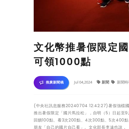
文化幣推暑假限定國
可領1000點
Jul 04,2024
新聞
新聞時
推廣新聞稿
(中央社訊息服務20240704 12:42:27)
推出暑假限定「國片馬拉松」，自明（5）日起至9
回饋100點、看3次200點、4次300點、5次4
朋友「自己的國片自己看」。文化部長李遠也說，