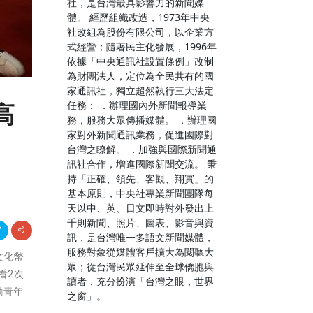
社，是台灣最具影響力的新聞媒
體。 經歷組織改造，1973年中央
社改組為股份有限公司，以企業方
式經營；隨著民主化發展，1996年
依據「中央通訊社設置條例」改制
為財團法人，定位為全民共有的國
家通訊社，獨立超然執行三大法定
任務： ．辦理國內外新聞報導業
高
務，服務大眾傳播媒體。 ．辦理國
家對外新聞通訊業務，促進國際對
台灣之瞭解。 ．加強與國際新聞通
訊社合作，增進國際新聞交流。 秉
持「正確、領先、客觀、翔實」的
基本原則，中央社專業新聞團隊每
天以中、英、日文即時對外發出上
千則新聞、照片、圖表、影音與資
訊，是台灣唯一多語文新聞媒體，
服務對象從媒體客戶擴大為閱聽大
文化幣
眾；從台灣民眾延伸至全球僑胞與
看2次
讀者，充分扮演「台灣之眼，世界
勵青年
之窗」。