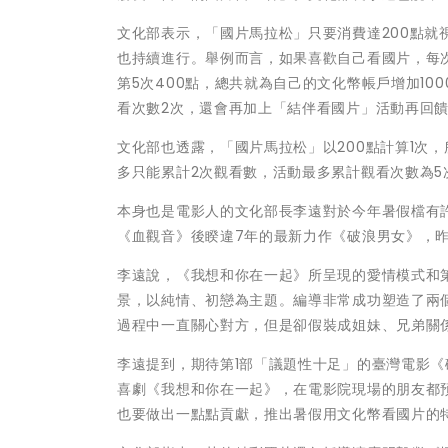
文化部表示，「國片馬拉松」只要消費達200點就視
也持續進行。舉例而言，如果喜歡自己看國片，每次花
第5次400點，總共就為自己的文化幣帳戶增加10
看次數2次，還會再加上「結伴看國片」活動再回饋1
文化部也透露，「國片馬拉松」以200點計算1次
多只能累計2次觀看數，活動最多累計觀看次數為5次
本身也是電影人的文化部長李遠對於今年暑假檔有
《血觀音》後睽違7年的最新力作《破浪男女》，
李遠說，《我想和你在一起》所呈現的愛情模式和
景，以純情、初戀為主題。編導非常成功塑造了兩
過程中一直關心對方，但是卻假裝成姐妹、兄弟關
李遠提到，期待第1部「議題性十足」的臺灣電影
喜劇《我想和你在一起》，在電影院現場的朋友都
也要做出一點點貢獻，推出暑假用文化幣看國片的