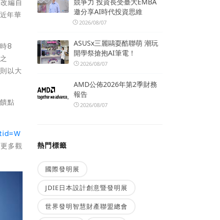
競爭力 投資長受臺大EMBA
；改編自
邀分享AI時代投資思維
稱近年華
2026/08/07
ASUSx三麗鷗耍酷聯萌 潮玩
時8
開學祭搶抱AI筆電！
才之
2026/08/07
，則以大
AMD公佈2026年第2季財務
報告
回饋點
2026/08/07
tid=W
熱門標籤
更多觀
國際發明展
JDIE日本設計創意暨發明展
世界發明智慧財產聯盟總會