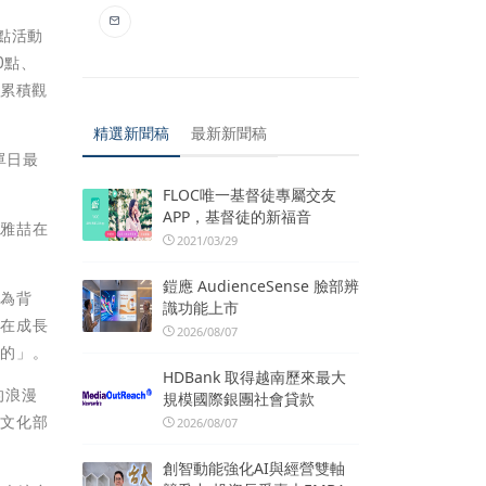
點活動
0點、
以累積觀
精選新聞稿
最新新聞稿
單日最
FLOC唯一基督徒專屬交友
APP，基督徒的新福音
楊雅喆在
2021/03/29
鎧應 AudienceSense 臉部辨
園為背
識功能上市
們在成長
2026/08/07
完的」。
HDBank 取得越南歷來最大
的浪漫
規模國際銀團社會貸款
，文化部
2026/08/07
創智動能強化AI與經營雙軸