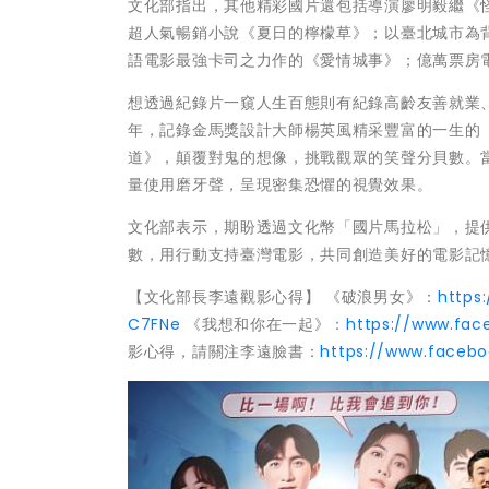
文化部指出，其他精彩國片還包括導演廖明毅繼《怪
超人氣暢銷小說《夏日的檸檬草》；以臺北城市為背
語電影最強卡司之力作的《愛情城事》；億萬票房電
想透過紀錄片一窺人生百態則有紀錄高齡友善就業
年，記錄金馬獎設計大師楊英風精采豐富的一生的
道》，顛覆對鬼的想像，挑戰觀眾的笑聲分貝數。
量使用磨牙聲，呈現密集恐懼的視覺效果。
文化部表示，期盼透過文化幣「國片馬拉松」，提
數，用行動支持臺灣電影，共同創造美好的電影記
【文化部長李遠觀影心得】 《破浪男女》：
https
C7FNe
《我想和你在一起》：
https://www.fac
影心得，請關注李遠臉書：
https://www.facebo