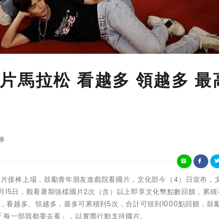
片馬拉松 看越多 領越多 最
事
暑假強檔國片接棒上場，鼓勵青年朋友進戲院看國片，文化部今（4）日宣布，
月15日，觀看暑期強檔國片2次（含）以上即享文化幣點數回饋，累積
00點，看越多、領越多，最多可累積到5次，合計可領到1000點回饋，鼓
「每一部我都要去看」，以實際行動支持國片。