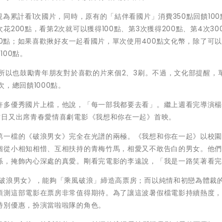
為累計看1次國片，同時，原有的「結伴看國片」消費350點回饋100
200點，看第2次就可以獲得100點、第3次獲得200點、第4次30
00點；如果喜歡揪好友一起看國片，單次使用400點文化幣，除了可
00點。
，所以也鼓勵青年朋友對於喜歡的片來個2、3刷。不過，文化部提醒，
，總回饋1000點。
許多優秀國片上檔，他說，「每一部我都要去看」。繼上週看完導演
昨日又出席青春愛情喜劇電影《我想和你在一起》首映。
第一檔的《破浪男女》完全在光譜的兩極。《我想和你在一起》以校
個從小相知相惜、互相扶持的青梅竹馬，相愛又不敢告白的男女。他
係，掩飾內心深處的真愛。剛看完電影的李遠說，「我是一路笑著看
《破浪男女》，能夠「乘風破浪」締造高票房；而以純情和初戀為體裁
預測這部電影在票房非常值得期待。為了讓這波暑假檔電影持續熱度
特別優惠，扮演當啦啦隊的角色。