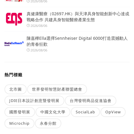
2026/08/06
真健康醫療（02697.HK）與天津具身智能創新中心達成
戰略合作 共建具身智能醫療產業生態
2026/08/06
陳嘉樺Ella選擇Sennheiser Digital 6000打造震撼動人
的青春狂歡
2026/08/06
熱門標籤
北市圖
世界發明智慧財產聯盟總會
JDIE日本設計創意暨發明展
台灣發明商品促進協會
國際發明展
中國文化大學
SocialLab
OpView
Microchip
永春分館