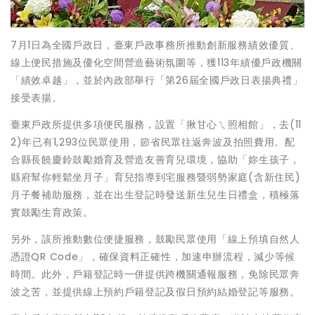
7月1日為全國戶政日，臺東戶政事務所推動創新服務績效優質、
線上便民措施及優化空間營造藝術氛圍等，獲113年績優戶政機關
「績效卓越」，並於內政部舉行「第26屆全國戶政日表揚典禮」
接受表揚。
臺東戶政所提供多項便民服務，設置「揪甘心ㄟ照相館」，去(11
2)年已有1,293位民眾使用，節省民眾往返奔波及拍照費用。配
合縣長饒慶鈴鼓勵婚育及營造友善育兒環境，協助「妳生孩子，
縣府幫你輕鬆坐月子」育兒指導到宅服務暨弱勢家庭(含新住民)
月子餐補助服務，並在出生登記時發送新生兒生日禮盒，積極落
實鼓勵生育政策。
另外，該所推動數位便捷服務，鼓勵民眾使用「線上預填自然人
憑證QR Code」，確保資料正確性，加速申辦流程，減少等候
時間。此外，戶籍登記時一併提供跨機關通報服務，免除民眾奔
波之苦，並提供線上預約戶籍登記及假日預約結婚登記等服務。