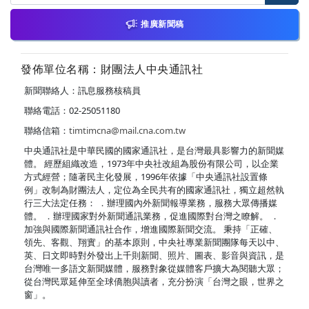
推廣新聞稿
發佈單位名稱：財團法人中央通訊社
新聞聯絡人：訊息服務核稿員
聯絡電話：02-25051180
聯絡信箱：
timtimcna@mail.cna.com.tw
中央通訊社是中華民國的國家通訊社，是台灣最具影響力的新聞媒
體。 經歷組織改造，1973年中央社改組為股份有限公司，以企業
方式經營；隨著民主化發展，1996年依據「中央通訊社設置條
例」改制為財團法人，定位為全民共有的國家通訊社，獨立超然執
行三大法定任務： ．辦理國內外新聞報導業務，服務大眾傳播媒
體。 ．辦理國家對外新聞通訊業務，促進國際對台灣之瞭解。 ．
加強與國際新聞通訊社合作，增進國際新聞交流。 秉持「正確、
領先、客觀、翔實」的基本原則，中央社專業新聞團隊每天以中、
英、日文即時對外發出上千則新聞、照片、圖表、影音與資訊，是
台灣唯一多語文新聞媒體，服務對象從媒體客戶擴大為閱聽大眾；
從台灣民眾延伸至全球僑胞與讀者，充分扮演「台灣之眼，世界之
窗」。