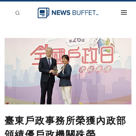
回到首頁
新聞稿分類
登入
刊登
臺東戶政事務所榮獲內政部
頒績優戶政機關殊榮