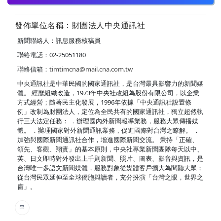
發佈單位名稱：財團法人中央通訊社
新聞聯絡人：訊息服務核稿員
聯絡電話：02-25051180
聯絡信箱：
timtimcna@mail.cna.com.tw
中央通訊社是中華民國的國家通訊社，是台灣最具影響力的新聞媒
體。 經歷組織改造，1973年中央社改組為股份有限公司，以企業
方式經營；隨著民主化發展，1996年依據「中央通訊社設置條
例」改制為財團法人，定位為全民共有的國家通訊社，獨立超然執
行三大法定任務： ．辦理國內外新聞報導業務，服務大眾傳播媒
體。 ．辦理國家對外新聞通訊業務，促進國際對台灣之瞭解。 ．
加強與國際新聞通訊社合作，增進國際新聞交流。 秉持「正確、
領先、客觀、翔實」的基本原則，中央社專業新聞團隊每天以中、
英、日文即時對外發出上千則新聞、照片、圖表、影音與資訊，是
台灣唯一多語文新聞媒體，服務對象從媒體客戶擴大為閱聽大眾；
從台灣民眾延伸至全球僑胞與讀者，充分扮演「台灣之眼，世界之
窗」。