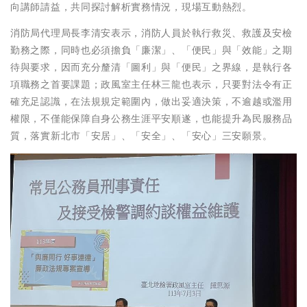
向講師請益，共同探討解析實務情況，現場互動熱烈。
消防局代理局長李清安表示，消防人員於執行救災、救護及安檢
勤務之際，同時也必須擔負「廉潔」、「便民」與「效能」之期
待與要求，因而充分釐清「圖利」與「便民」之界線，是執行各
項職務之首要課題；政風室主任林三龍也表示，只要對法令有正
確充足認識，在法規規定範圍內，做出妥適決策，不逾越或濫用
權限，不僅能保障自身公務生涯平安順遂，也能提升為民服務品
質，落實新北市「安居」、「安全」、「安心」三安願景。