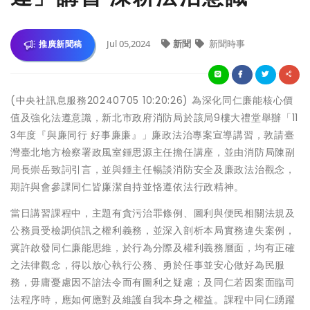
Jul 05,2024
新聞
新聞時事
推廣新聞稿
(中央社訊息服務20240705 10:20:26) 為深化同仁廉能核心價
值及強化法遵意識，新北市政府消防局於該局9樓大禮堂舉辦「11
3年度『與廉同行 好事廉廉』」廉政法治專案宣導講習，敦請臺
灣臺北地方檢察署政風室鍾思源主任擔任講座，並由消防局陳副
局長崇岳致詞引言，並與鍾主任暢談消防安全及廉政法治觀念，
期許與會參課同仁皆廉潔自持並恪遵依法行政精神。
當日講習課程中，主題有貪污治罪條例、圖利與便民相關法規及
公務員受檢調偵訊之權利義務，並深入剖析本局實務違失案例，
冀許啟發同仁廉能思維，於行為分際及權利義務層面，均有正確
之法律觀念，得以放心執行公務、勇於任事並安心做好為民服
務，毋庸憂慮因不諳法令而有圖利之疑慮；及同仁若因案面臨司
法程序時，應如何應對及維護自我本身之權益。課程中同仁踴躍