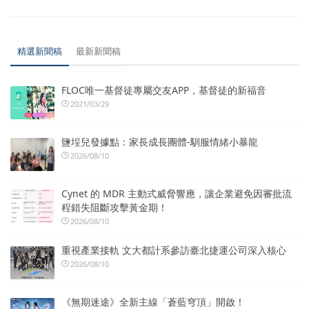
精選新聞稿
最新新聞稿
FLOC唯一基督徒專屬交友APP，基督徒的新福音
2021/03/29
鹽埕兒發據點：家長成長團體-馴服情緒小暴龍
2026/08/10
Cynet 的 MDR 主動式威脅響應，讓企業避免因審批流
程錯失阻斷攻擊黃金期！
2026/08/10
重視產業接軌 文大都計系參訪臺北捷運公司深入核心
2026/08/10
《無期迷途》全新主線「蒼藍穹頂」開啟！