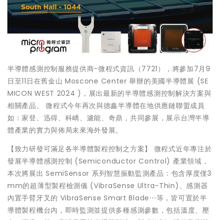
半導體感測控制服務提供商-微程式資訊（7721），將參加7月9
日至11日在舊金山 Moscone Center 舉辦的美國半導體展 (SE
MICON WEST 2024 )，展出最新的半導體感測控制解決方案與
相關產品。 微程式今年再次與德鑫半導體在地供應鏈聯盟成員
如：家登、迅得、科嶠、濾能、奇鼎，共同參展，展示台灣半導
體產業的實力與佈局未來海外發展。
【致力研發可滿足各半導體製程控制之方案】 微程式近年專注於
發展半導體感測控制 (Semiconductor Control) 產業領域，
本次將展出 SemiSensor 系列智慧振動監測產品：包含厚度僅3
mm的超薄型製程檢測儀 (VibraSense Ultra-Thin)、感測器
內置手臂牙叉的 VibraSense Smart Blade⋯等，皆可置於半
導體製程機台內，即時監測並提供多種感測參數，包括溫度、壓