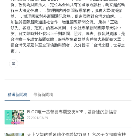
例」改制為財團法人，定位為全民共有的國家通訊社，獨立超然執
行三大法定任務： ．辦理國內外新聞報導業務，服務大眾傳播媒
體。 ．辦理國家對外新聞通訊業務，促進國際對台灣之瞭解。 ．
加強與國際新聞通訊社合作，增進國際新聞交流。 秉持「正確、
領先、客觀、翔實」的基本原則，中央社專業新聞團隊每天以中、
英、日文即時對外發出上千則新聞、照片、圖表、影音與資訊，是
台灣唯一多語文新聞媒體，服務對象從媒體客戶擴大為閱聽大眾；
從台灣民眾延伸至全球僑胞與讀者，充分扮演「台灣之眼，世界之
窗」。
精選新聞稿
最新新聞稿
FLOC唯一基督徒專屬交友APP，基督徒的新福音
2021/03/29
天上父親的愛延續化作希望力量！ 六名子女捐贈家扶