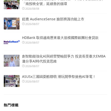
「南投映全號」延續善的循環
2026/08/08
鎧應 AudienceSense 臉部辨識功能上市
2026/08/07
HDBank 取得越南歷來最大規模國際銀團社會貸款
2026/08/07
創智動能強化AI與經營雙軸競爭力 投資長受臺大EMBA
邀分享AI時代投資思維
2026/08/07
ASUSx三麗鷗耍酷聯萌 潮玩開學祭搶抱AI筆電！
2026/08/07
熱門標籤