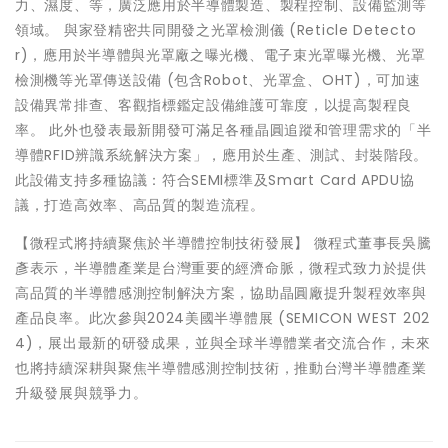
力、濕度、等，廣泛應用於半導體製造、製程控制、設備監測等
領域。 與家登精密共同開發之光罩檢測儀 (Reticle Detecto
r)，應用於半導體與光罩廠之曝光機、電子束光罩曝光機、光罩
檢測機等光罩傳送設備 (包含Robot、光罩盒、OHT)，可加速
設備異常排查、客觀指標鑑定設備維護可靠度，以提高製程良
率。 此外也發表最新開發可滿足各種晶圓追蹤和管理需求的「半
導體RFID辨識系統解決方案」，應用於生產、測試、封裝階段。
此設備支持多種協議：符合SEMI標準及Smart Card APDU協
議，打造高效率、高品質的製造流程。
【微程式將持續聚焦於半導體控制技術發展】 微程式董事長吳騰
彥表示，半導體產業是台灣重要的經濟命脈，微程式致力於提供
高品質的半導體感測控制解決方案，協助晶圓廠提升製程效率與
產品良率。此次參與2024美國半導體展 (SEMICON WEST 202
4)，展出最新的研發成果，並與全球半導體業者交流合作，未來
也將持續深耕與聚焦半導體感測控制技術，推動台灣半導體產業
升級發展與競爭力。