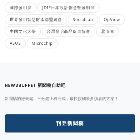
國際發明展
JDIE日本設計創意暨發明展
世界發明智慧財產聯盟總會
SocialLab
OpView
中國文化大學
台灣發明商品促進協會
北市圖
ASUS
Microchip
NEWSBUFFET 新聞稿自助吧
新聞稿的好去處，三分鐘上稿完成，最快接觸最多讀者的方案！
刊登新聞稿