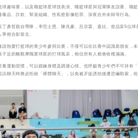
尬球趣味賽，以及職籃球星球技表演、職籃球星與冠軍隊友誼賽、職
離毒品、詐欺、幫派組織、性私密影像犯罪、深夜在外未歸等行為。
長丁彥哲親自帶隊，率范士恩、陳兆豪、呂宗霖、蓋比、曾品富5位球
人爭相合影留念。
邀請熱愛打籃球的青少年參與比賽，不僅可以在比賽中認識新朋友，
孩子近距離觀摩職業球星的打球風采，相信所有人都會收穫滿滿。
培養運動習慣，可以鍛鍊身體及調適心情。也呼籲青少年們不可持有
視訊聊天時務必拒絕「裸體聊天」，以免被歹徒誘拍後遭恐嚇勒索，