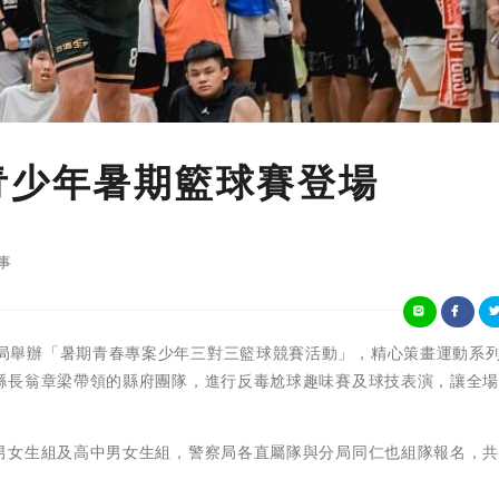
青少年暑期籃球賽登場
事
嘉義縣警察局舉辦「暑期青春專案少年三對三籃球競賽活動」，精心策畫運動系
縣長翁章梁帶領的縣府團隊，進行反毒尬球趣味賽及球技表演，讓全
女生組及高中男女生組，警察局各直屬隊與分局同仁也組隊報名，共1