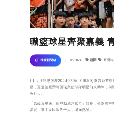
職籃球星齊聚嘉義 
Jul 05,2024
新聞
新聞時
推廣新聞稿
(中央社訊息服務20240705 13:16:59)
動，更邀請臺灣啤酒職業籃球隊明星前來助陣，與
嗨翻天。
「嘉義五星級、籃球動感六驚奇」競賽，分為國中男
參賽，選手及民眾近千人，場面熱鬧。