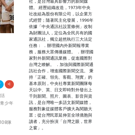
社，是台灣最具影響力的新聞媒
體。 經歷組織改造，1973年中央
社改組為股份有限公司，以企業方
式經營；隨著民主化發展，1996年
依據「中央通訊社設置條例」改制
為財團法人，定位為全民共有的國
家通訊社，獨立超然執行三大法定
任務： ．辦理國內外新聞報導業
務，服務大眾傳播媒體。 ．辦理國
家對外新聞通訊業務，促進國際對
台灣之瞭解。 ．加強與國際新聞通
訊社合作，增進國際新聞交流。 秉
持「正確、領先、客觀、翔實」的
基本原則，中央社專業新聞團隊每
天以中、英、日文即時對外發出上
列活
千則新聞、照片、圖表、影音與資
訊，是台灣唯一多語文新聞媒體，
場青少年
服務對象從媒體客戶擴大為閱聽大
眾；從台灣民眾延伸至全球僑胞與
讀者，充分扮演「台灣之眼，世界
08隊
之窗」。