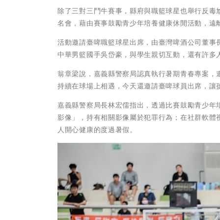
除了三對三鬥牛賽事，縣府與職籃球星也舉行反毒
名會，藉由賽事鼓勵青少年培養健康休閒活動，遠
活動邀請臺啤職籃球星出席，由臺灣啤酒公司董事
中華男籃國手吳岱豪，與學生親切互動，還有許多
翁章梁說，嘉義縣警察局認真執行暑期青春專案，
持續在球場上相遇，今天還邀請臺啤球員出席，讓
嘉義縣警察局長林宏儒指出，透過比賽鼓勵青少年
影像」，持有相關影像屬於犯罪行為；在社群軟體
人開心健康的度過暑假。