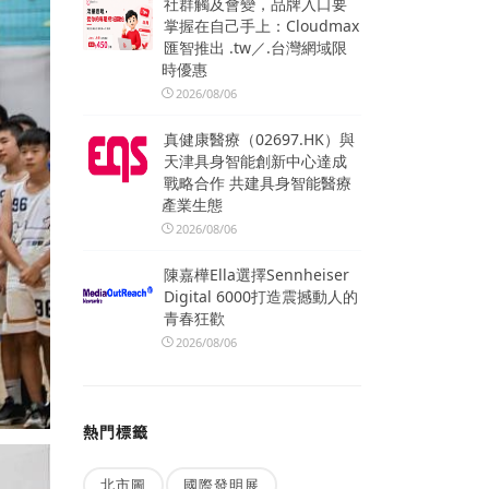
社群觸及會變，品牌入口要
掌握在自己手上：Cloudmax
匯智推出 .tw／.台灣網域限
時優惠
2026/08/06
真健康醫療（02697.HK）與
天津具身智能創新中心達成
戰略合作 共建具身智能醫療
產業生態
2026/08/06
陳嘉樺Ella選擇Sennheiser
Digital 6000打造震撼動人的
青春狂歡
2026/08/06
熱門標籤
北市圖
國際發明展