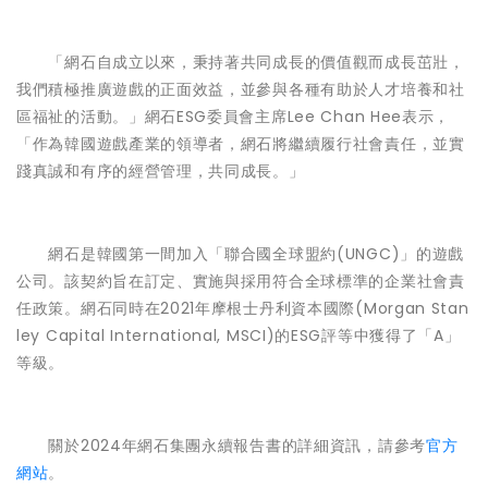
「網石自成立以來，秉持著共同成長的價值觀而成長茁壯，
我們積極推廣遊戲的正面效益，並參與各種有助於人才培養和社
區福祉的活動。」網石ESG委員會主席Lee Chan Hee表示，
「作為韓國遊戲產業的領導者，網石將繼續履行社會責任，並實
踐真誠和有序的經營管理，共同成長。」
網石是韓國第一間加入「聯合國全球盟約(UNGC)」的遊戲
公司。該契約旨在訂定、實施與採用符合全球標準的企業社會責
任政策。網石同時在2021年摩根士丹利資本國際(Morgan Stan
ley Capital International, MSCI)的ESG評等中獲得了「A」
等級。
關於2024年網石集團永續報告書的詳細資訊，請參考
官方
網站
。