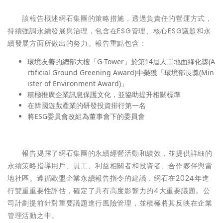
該報告概述網石集團的策略措施，透過負責任的營運方式，
持續強調永續發展與治理，包含在ESG管理、核心ESG議題和永
續發展方面所做出的努力。報告重點包含：
環境友善的總部大樓「G-Tower」於第14屆人工地面綠化獎(A
rtificial Ground Greening Award)中榮獲「環境部長獎(Min
ister of Environment Award)」
積極推廣企業訊息保護文化，並協助提升相關標準
在韓國遊戲產業的研發投資排行第一名
將ESG委員會改組為董事會下的委員會
報告揭露了網石集團的永續經營活動和績效，並提供詳細的
永續策略指導用戶、員工、利益相關者和投資者、合作夥伴與當
地社區。遵循歐盟企業永續報告指令的建議，網石在2024年進
行雙重重要性評估，確定了具有高度影響力的4大重要議題。公
司計劃提前針對重要議題進行風險管理，並積極將其反映在企業
管理活動之中。