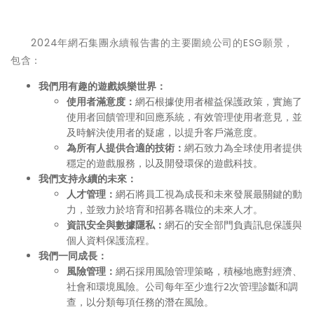
2024年網石集團永續報告書的主要圍繞公司的ESG願景，
包含：
我們用有趣的遊戲娛樂世界：
使用者滿意度：
網石根據使用者權益保護政策，實施了
使用者回饋管理和回應系統，有效管理使用者意見，並
及時解決使用者的疑慮，以提升客戶滿意度。
為所有人提供合適的技術：
網石致力為全球使用者提供
穩定的遊戲服務，以及開發環保的遊戲科技。
我們支持永續的未來：
人才管理：
網石將員工視為成長和未來發展最關鍵的動
力，並致力於培育和招募各職位的未來人才。
資訊安全與數據隱私：
網石的安全部門負責訊息保護與
個人資料保護流程。
我們一同成長：
風險管理：
網石採用風險管理策略，積極地應對經濟、
社會和環境風險。公司每年至少進行2次管理診斷和調
查，以分類每項任務的潛在風險。