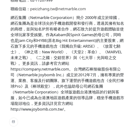
聯絡信箱：
peicizhang.tw@netmarble.com
網石集團（Netmarble Corporation）簡介 2000年成立於韓國，
網石集團為是全球頂尖的手機遊戲開發和發行商，透過其擁有知名
的商標，並與知名IP所有權者合作，網石致力於提升遊戲體驗並使
全球玩家享受娛樂。作為Kabam與SpinX Games的母公司，同時
也是Jam City和HYBE(原名Big Hit Entertainment)的主要股東，網
石旗下多元的手機遊戲包含《我獨自升級: ARISE》、《放置七騎
士》、《神之塔：New World》、《天堂2：革命》、《MARVEL
未來之戰》、《二之國：交錯世界》與《七大罪：光與暗之交
戰》。更多資訊，請參考官方網站
https://company.netmarble.com。 台灣網石棒辣椒股份有限公
司（Netmarble Joybomb Inc.）成立於2012年7月，擁有專業的營
運、業務、客服及行銷團隊。旗下運營的手機遊戲包含《全民打棒
球Pro》及《棒球殿堂》，此外也協助母公司網石集團
（Netmarble Corporation）全球版遊戲台港澳地區的行銷與客
服，如今已成為台港澳地區遊戲產業的領導品牌，穩坐手機遊戲市
場龍頭地位，更多資訊詳見官方網站
http://www.joybomb.com.tw/。