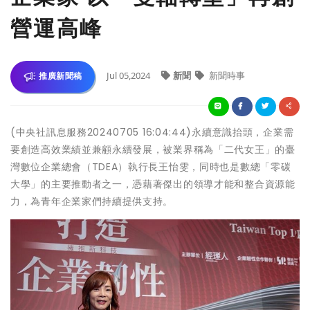
營運高峰
Jul 05,2024
新聞
新聞時事
推廣新聞稿
(中央社訊息服務20240705 16:04:44)永續意識抬頭，企業需
要創造高效業績並兼顧永續發展，被業界稱為「二代女王」的臺
灣數位企業總會（TDEA）執行長王怡雯，同時也是數總「零碳
大學」的主要推動者之一，憑藉著傑出的領導才能和整合資源能
力，為青年企業家們持續提供支持。