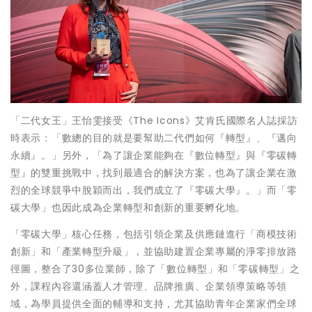
「二代女王」王怡雯接受《The Icons》艾肯氏國際名人誌採訪
時表示：「數總的目的就是要幫助二代們如何『轉型』、『邁向
永續』。」另外，「為了讓企業能夠在『數位轉型』與『零碳轉
型』的雙重挑戰中，找到最適合的解決方案，也為了讓企業在激
烈的全球競爭中脫穎而出，我們成立了『零碳大學』。」而「零
碳大學」也因此成為企業轉型和創新的重要孵化地。
「零碳大學」核心任務，包括引領企業及供應鏈進行「商模技術
創新」和「產業轉型升級」，並協助建置企業專屬的淨零排放路
徑圖，整合了30多位業師，除了「數位轉型」和「零碳轉型」之
外，課程內容還涵蓋人才管理、品牌推廣、企業領導策略等領
域，為學員提供全面的輔導和支持，尤其協助青年企業家們全球