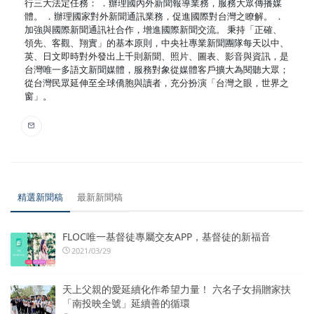
行三大法定任務： ．辦理國內外新聞報導業務，服務大眾傳播媒
體。 ．辦理國家對外新聞通訊業務，促進國際對台灣之瞭解。 ．
加強與國際新聞通訊社合作，增進國際新聞交流。 秉持「正確、
領先、客觀、翔實」的基本原則，中央社專業新聞團隊每天以中、
英、日文即時對外發出上千則新聞、照片、圖表、影音與資訊，是
台灣唯一多語文新聞媒體，服務對象從媒體客戶擴大為閱聽大眾；
從台灣民眾延伸至全球僑胞與讀者，充分扮演「台灣之眼，世界之
窗」。
精選新聞稿
最新新聞稿
FLOC唯一基督徒專屬交友APP，基督徒的新福音
2021/03/29
天上父親的愛延續化作希望力量！ 六名子女捐贈家扶
「南投映全號」延續善的循環