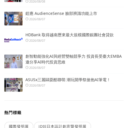
2026/08/08
鎧應 AudienceSense 臉部辨識功能上市
2026/08/07
HDBank 取得越南歷來最大規模國際銀團社會貸款
2026/08/07
創智動能強化AI與經營雙軸競爭力 投資長受臺大EMBA
邀分享AI時代投資思維
2026/08/07
ASUSx三麗鷗耍酷聯萌 潮玩開學祭搶抱AI筆電！
2026/08/07
熱門標籤
國際發明展
JDIE日本設計創意暨發明展