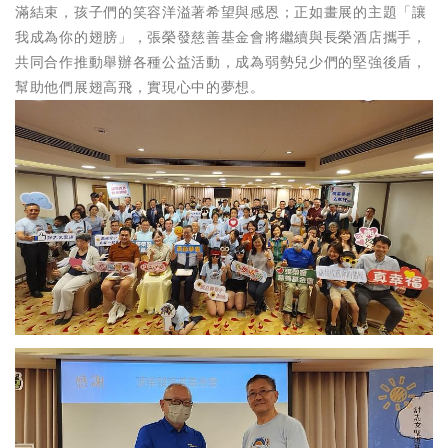
滿結束，孩子們的笑容洋溢著希望與感恩；正如畫展的主題「讓
我成為你的翅膀」，張榮發慈善基金會將繼續與長榮酒店攜手，
共同合作推動舉辦各種公益活動，成為弱勢兒少們的堅強後盾，
幫助他們展翅高飛，實現心中的夢想。