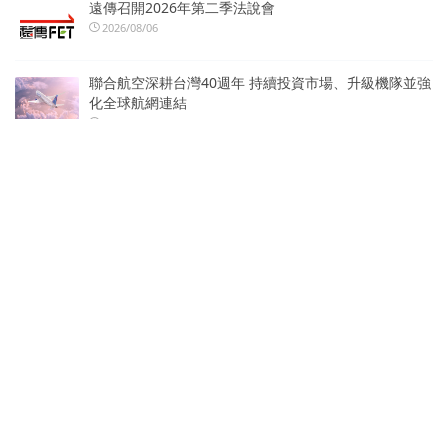
遠傳召開2026年第二季法說會
2026/08/06
聯合航空深耕台灣40週年 持續投資市場、升級機隊並強
化全球航網連結
2026/08/06
社群觸及會變，品牌入口要掌握在自己手上：
Cloudmax 匯智推出 .tw／.台灣網域限時優惠
2026/08/06
真健康醫療（02697.HK）與天津具身智能創新中心達成
戰略合作 共建具身智能醫療產業生態
2026/08/06
陳嘉樺Ella選擇Sennheiser Digital 6000打造震撼動人
的青春狂歡
2026/08/06