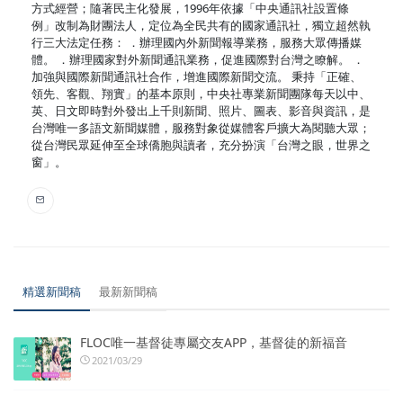
方式經營；隨著民主化發展，1996年依據「中央通訊社設置條
例」改制為財團法人，定位為全民共有的國家通訊社，獨立超然執
行三大法定任務： ．辦理國內外新聞報導業務，服務大眾傳播媒
體。 ．辦理國家對外新聞通訊業務，促進國際對台灣之瞭解。 ．
加強與國際新聞通訊社合作，增進國際新聞交流。 秉持「正確、
領先、客觀、翔實」的基本原則，中央社專業新聞團隊每天以中、
英、日文即時對外發出上千則新聞、照片、圖表、影音與資訊，是
台灣唯一多語文新聞媒體，服務對象從媒體客戶擴大為閱聽大眾；
從台灣民眾延伸至全球僑胞與讀者，充分扮演「台灣之眼，世界之
窗」。
精選新聞稿
最新新聞稿
FLOC唯一基督徒專屬交友APP，基督徒的新福音
2021/03/29