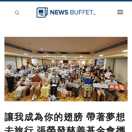
回到首頁
新聞稿分類
登入
刊登
讓我成為你的翅膀 帶著夢想
去旅行 張榮發慈善基金會攜