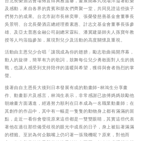
台北長榮酒店會場佈置得典雅溫馨，畫展開幕式現場洋溢著歡樂
及感動，來自各界的貴賓和朋友們齊聚一堂，共同見證這些孩子
們努力的成果。台北市副市長林奕華、張榮發慈善基金會董事長
吳景明、台北長榮酒店總經理蔡素惠、計志文基金會董事長張參
雄、及亞太普惠金融公司副總宋霖耘、潘冀建築師夫人孫寶年教
授等人均蒞臨參加，展現對兒少及活動的高度關懷及重視。
活動由主恩兒少合唱「讓我成為你的翅膀」勵志歌曲揭開序幕，
動人的旋律，簡單有力的歌詞，鼓舞每位兒少勇敢面對人生的挑
戰，也讓人感受到支持陪伴的溫暖與希望，獲得與會者熱烈的掌
聲。
接著由自主恩長大後到日本發展有成的動畫師-林鴻生分享畫
作、動畫影片及感言，林鴻生表示，非常感謝已故傅媽媽鼓勵他
朝繪畫方面邁進，經過努力順利在日本成為一名職業動畫師；在
其創作的作品中，其中有一幅是一隻隻的動物身上都有滿滿的斑
點，走近一看你會發現原來這些都是一雙雙眼睛，其實這些代表
著他在過往那些備受歧視的眼光中成長的日子，身上被貼著滿滿
的標籤。至於為何企鵝嘴上仍叼著一張飛機呢？原來，對他而