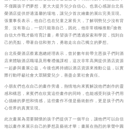
不僅圓孩子們夢想，更大大提升兒少自信心。也衷心感謝台北長
榮酒店提供舒適溫馨的場地，讓兒少首次繪畫的展出完美呈現。
張董事長表示，他自己也在兒童之家長大，了解弱勢兒少沒有背
景、沒有靠山，一切只能靠自己，因此，他非常積極推動｢搶救
自信大作戰才藝培育計畫」希望孩子們透過探索和學習，找到自
己的亮點，帶著自信和努力，勇敢走出自己獨立的夢想。
台北長榮酒店蔡素惠總經理表示，曾於數年前帶主恩孩子們到酒
店來體驗酒店職場及用餐禮儀課程，這次非常高興提供酒店資源
一起參與畫展公益，今後也將持續以酒店資源來推動公益，以實
際行動呼籲社會大眾關愛兒少，善盡企業社會責任。
小朋友們也在自己的畫作旁邊，熱情地向來賓解說他們創作的靈
感和構思，來賓們在欣賞這些畫作的同時，也能感受到孩子們用
心描繪的夢想和情感，這些畫作不僅是藝術創作，更是孩子們內
心世界的真實呈現。
此次畫展為需要關懷的孩子們提供了一個平台，讓他們可以自信
地以畫作來展示自己的夢想及藝術才華；畫展在熱烈的掌聲中圓