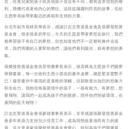
言，住進兒家的孩子與其他孩子並沒有不同，都有追求理想的權
利，飛機代表著他內心的嚮往。這段從蹣跚到昂首的故事，也給
主恩學弟妹帶來勵志的典範和支持的力量。
台北市副市長林奕華表示，感謝計志文聖道基金會及張榮發慈善
基金會，很多很多的單位，今天的主題是帶著夢想去旅行，我們
都希望孩子有自己的夢想，但也知道他們不一定都有條件去追
求，我們周圍的人要幫助他們，讓他們看到陽光，就有夢想的勇
氣。
張榮發慈善基金會吳景明董事長表示，很高興為主恩孩子們圓夢
舉辦畫展，每一次收到主恩小朋友的畫作桌曆，總是驚喜驚艷不
已！儘管畫作中展現的是童稚的筆觸，但卻散發出強烈的想像力
和生命力。我相信角落困境中的孩子，一樣有能力、有夢想，想
要飛翔。讓我們一起成為孩子們的翅膀，陪伴他們突破環境，在
廣闊的藍天翱翔！
計志文聖道基金會張參雄董事長表示，非常感謝張榮發慈善基金
會多年來鼎力支持兒少培育工作，成為弱勢孩童強而有力的後
盾。這次更承蒙張榮發慈善基金會愛心，特別為孩子們開畫展，