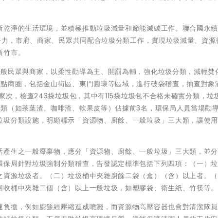
。
新乾淨的生活環境，並積極推動垃圾減量和節能減碳工作。聯合國永
同努力，市府、商家、民眾共同配合垃圾分類工作，實現垃圾減量、資源
新竹市。
一般民眾與商家，以柔性勸導為主、開罰為輔，強化垃圾分類，減輕焚
重點商圈，包括金山街區、東門圓環等區域，進行破袋稽查，抽查對象
家次，檢查243袋垃圾包，其中有115袋垃圾包不合格未確實分類，垃
餘類（如茶葉渣、咖啡渣、軟果皮等）佔據前3名，環保局人員當場勸
垃圾分類設施，明顯標示「資源物、廚餘、一般垃圾」三大類，讓使
活產生之一般廢棄物，應分「資源物、廚餘、一般垃圾」三大類，並
環保局針對垃圾強制分類稽查，告發認定標準包括下列四項：（一）
之資源垃圾者。（二）垃圾桶中夾雜廚餘二袋（盒）（含）以上者。
回收桶中夾雜二個（含）以上一般垃圾，如塑膠袋、衛生紙、竹筷等
運負擔，例如廚餘經壓縮造成噴濺，而資源物高壓容器也會對清潔隊