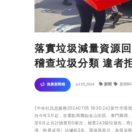
落實垃圾減量資源回
稽查垃圾分類 違者
Jul 05,2024
新聞
新聞時
推廣新聞稿
(中央社訊息服務20240705 18:30:24
自今年3月起，在重點商圈如金山街區、東門圓環
至6月止共計抽查100家次，檢查243袋垃圾包
渣、軟果皮等）佔據前3名。環保局表示，為督促