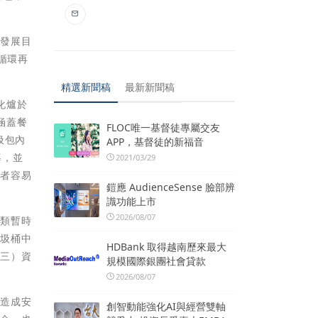
續發展目
循環再
精選新聞稿
最新新聞稿
化爐於
涵蓋餐
FLOC唯一基督徒專屬交友
圾包內
APP，基督徒的新福音
導，並
2021/03/29
用者容易
鎧應 AudienceSense 臉部辨
識功能上市
2026/08/07
分類暫時
垃圾桶中
HDBank 取得越南歷來最大
（三）資
規模國際銀團社會貸款
。
2026/08/07
員造成安
創智動能強化AI與經營雙軸