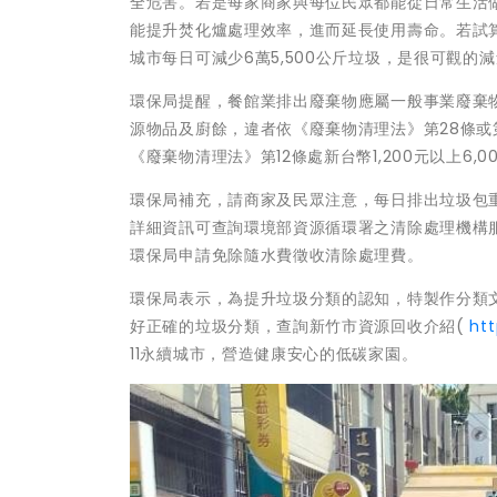
全危害。若是每家商家與每位民眾都能從日常生活
能提升焚化爐處理效率，進而延長使用壽命。若試算
城市每日可減少6萬5,500公斤垃圾，是很可觀的
環保局提醒，餐館業排出廢棄物應屬一般事業廢棄
源物品及廚餘，違者依《廢棄物清理法》第28條或第
《廢棄物清理法》第12條處新台幣1,200元以上6,
環保局補充，請商家及民眾注意，每日排出垃圾包
詳細資訊可查詢環境部資源循環署之清除處理機構
環保局申請免除隨水費徵收清除處理費。
環保局表示，為提升垃圾分類的認知，特製作分類
好正確的垃圾分類，查詢新竹市資源回收介紹(
htt
11永續城市，營造健康安心的低碳家園。