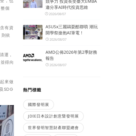
安全，也
競爭力 投資長受臺大EMBA
邀分享AI時代投資思維
，整個
2026/08/07
ASUSx三麗鷗耍酷聯萌 潮玩
內含有資
開學祭搶抱AI筆電！
，則依
2026/08/07
AMD公佈2026年第2季財務
清運，
報告
，並得向
2026/08/07
一起來做
及SDG
熱門標籤
國際發明展
JDIE日本設計創意暨發明展
世界發明智慧財產聯盟總會