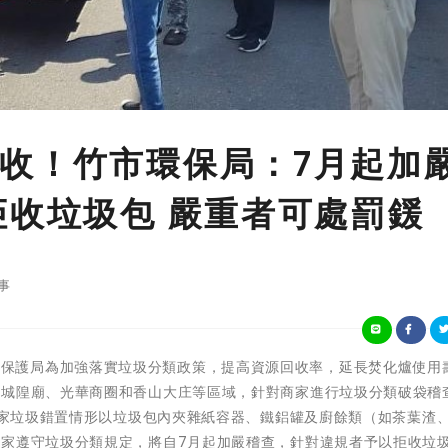
收！竹市環保局：7月起加
拒收垃圾包 嚴重者可處罰鍰
事
)新竹市環境保護局為加強落實垃圾分類政策，提高資源回收率，延長焚化爐使用
、城隍廟、光華商圈和香山大庄等區域，針對商家進行垃圾分類破袋稽
，商家垃圾錯置情形以垃圾包內夾雜紙容器、鐵鋁罐及廚餘類（如茶葉渣
商家遵守垃圾分類規定，將自7月起加嚴稽查，針對違規者予以拒收垃