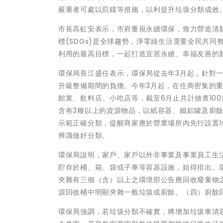
嚴重者可處以罰鍰等措施，以利提升垃圾分類成效
市長高虹安表示，市府重視永續環保，致力營造清
標(SDGs)是全球趨勢，淨零綠生活需要全民共
利用的最高目標，一起打造宜居永續、幸福友善的
環保局長江盛任表示，環保局從去年3月起，針對
升級整備期間的負擔。今年3月起，在住商密集的
館業、飲料店、小吃店等，截至6月止共計抽查100
含有3種以上的資源物品，以紙容器、鐵鋁罐及廚
示範正確分類，提醒商家應於營業場所內先行設置
辨識做好分類。
環保局說明，家戶、家戶以外非事業及事業員工生
貯存於桶、箱、袋或子車等容器設施，始得排出。
夾雜有三個（含）以上之環境部公告應回收廢棄物
源回收桶中明顯夾雜一般垃圾或廚餘。（四）廚餘
環保局強調，若垃圾分類不確實，將增加垃圾車清