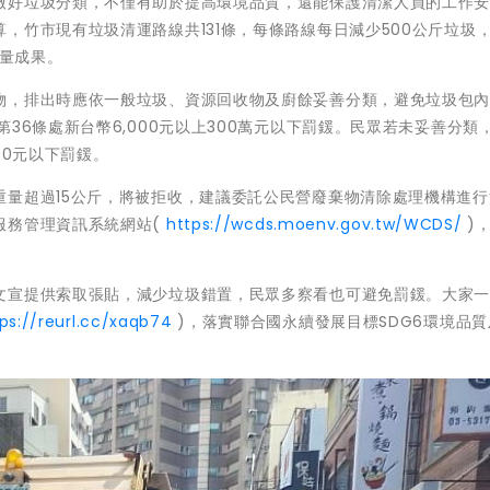
做好垃圾分類，不僅有助於提高環境品質，還能保護清潔人員的工作
，竹市現有垃圾清運路線共131條，每條路線每日減少500公斤垃圾
減量成果。
物，排出時應依一般垃圾、資源回收物及廚餘妥善分類，避免垃圾包
36條處新台幣6,000元以上300萬元以下罰鍰。民眾若未妥善分類
000元以下罰鍰。
重量超過15公斤，將被拒收，建議委託公民營廢棄物清除處理機構進行
服務管理資訊系統網站(
https://wcds.moenv.gov.tw/WCDS/
)
文宣提供索取張貼，減少垃圾錯置，民眾多察看也可避免罰鍰。大家
ps://reurl.cc/xaqb74
)，落實聯合國永續發展目標SDG6環境品質