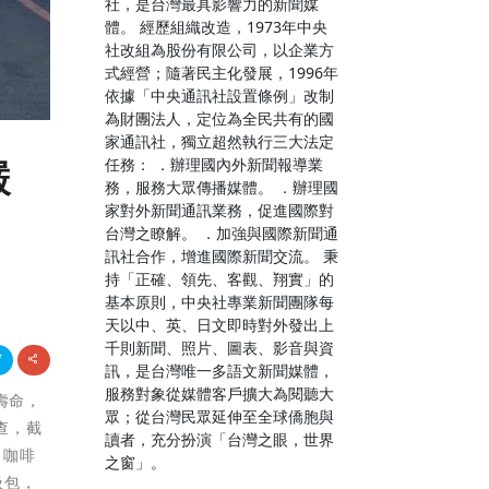
社，是台灣最具影響力的新聞媒
體。 經歷組織改造，1973年中央
社改組為股份有限公司，以企業方
式經營；隨著民主化發展，1996年
依據「中央通訊社設置條例」改制
為財團法人，定位為全民共有的國
家通訊社，獨立超然執行三大法定
任務： ．辦理國內外新聞報導業
嚴
務，服務大眾傳播媒體。 ．辦理國
家對外新聞通訊業務，促進國際對
台灣之瞭解。 ．加強與國際新聞通
訊社合作，增進國際新聞交流。 秉
持「正確、領先、客觀、翔實」的
基本原則，中央社專業新聞團隊每
天以中、英、日文即時對外發出上
千則新聞、照片、圖表、影音與資
訊，是台灣唯一多語文新聞媒體，
服務對象從媒體客戶擴大為閱聽大
壽命，
眾；從台灣民眾延伸至全球僑胞與
查，截
讀者，充分扮演「台灣之眼，世界
、咖啡
之窗」。
圾包，