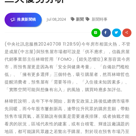
Jul 08,2024
新聞
新聞時事
推廣新聞稿
(中央社訊息服務20240708 11:28:59)今年房市相當火熱，不管
是成屋(中古屋)與預售屋市場都可說是「供不應求」，信義房屋
代銷事業部主任林暐哲用「FOMO」(錯失恐懼症)來形容當今房
市，而預售屋更是因為有「安全與健康考量」、「自備款門檻較
低」、「擁有更多選擇」三個特色，吸引購屋者，然而林暐哲也
提醒消費者，預售屋有「需要等待」、「入住後未知因素多」、
「實際空間可能與想像有出入」的風險，購買時應多加評估。
林暐哲說明，去年下半年開始，新青安政策上路後低總價市場率
先回暖，而今年股市屢創新高，連帶拉升民眾的購房意願，帶動
預售市場買氣，甚至聽說有個案是需要連夜排隊、或者抽籤才能
看房的狀況，區域代表性的建案，或有台積電、輝達設廠議題的
地區，都可能讓民眾趨之若鶩出手購屋。對於現在預售市場乃至