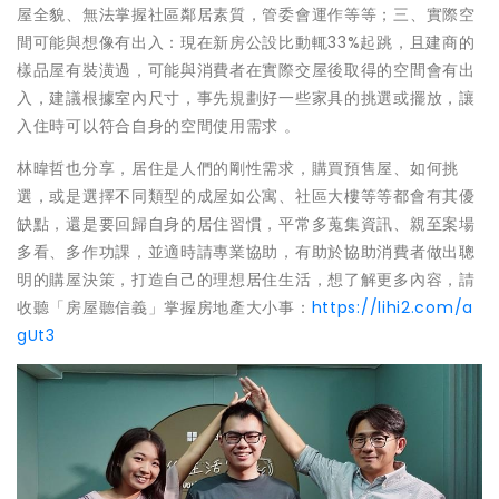
屋全貌、無法掌握社區鄰居素質，管委會運作等等；三、實際空
間可能與想像有出入：現在新房公設比動輒33%起跳，且建商的
樣品屋有裝潢過，可能與消費者在實際交屋後取得的空間會有出
入，建議根據室內尺寸，事先規劃好一些家具的挑選或擺放，讓
入住時可以符合自身的空間使用需求 。
林暐哲也分享，居住是人們的剛性需求，購買預售屋、如何挑
選，或是選擇不同類型的成屋如公寓、社區大樓等等都會有其優
缺點，還是要回歸自身的居住習慣，平常多蒐集資訊、親至案場
多看、多作功課，並適時請專業協助，有助於協助消費者做出聰
明的購屋決策，打造自己的理想居住生活，想了解更多內容，請
收聽「房屋聽信義」掌握房地產大小事：
https://lihi2.com/a
gUt3