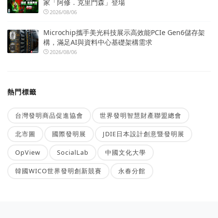
家「阿修．克里門森」登場
2026/08/06
Microchip攜手美光科技展示高效能PCIe Gen6儲存架
構，滿足AI與資料中心基礎架構需求
2026/08/06
熱門標籤
台灣發明商品促進協會
世界發明智慧財產聯盟總會
北市圖
國際發明展
JDIE日本設計創意暨發明展
OpView
SocialLab
中國文化大學
韓國WICO世界發明創新競賽
永春分館