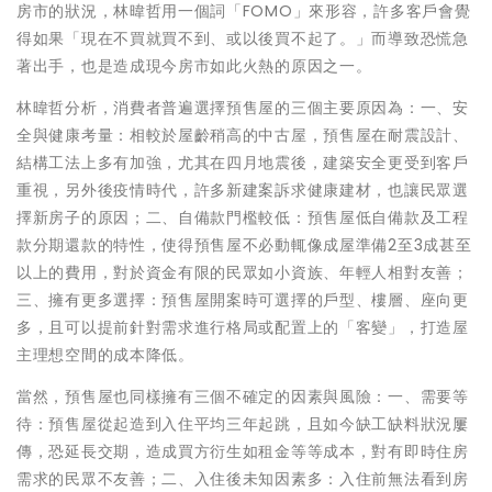
房市的狀況，林暐哲用一個詞「FOMO」來形容，許多客戶會覺
得如果「現在不買就買不到、或以後買不起了。」而導致恐慌急
著出手，也是造成現今房市如此火熱的原因之一。
林暐哲分析，消費者普遍選擇預售屋的三個主要原因為：一、安
全與健康考量：相較於屋齡稍高的中古屋，預售屋在耐震設計、
結構工法上多有加強，尤其在四月地震後，建築安全更受到客戶
重視，另外後疫情時代，許多新建案訴求健康建材，也讓民眾選
擇新房子的原因；二、自備款門檻較低：預售屋低自備款及工程
款分期還款的特性，使得預售屋不必動輒像成屋準備2至3成甚至
以上的費用，對於資金有限的民眾如小資族、年輕人相對友善；
三、擁有更多選擇：預售屋開案時可選擇的戶型、樓層、座向更
多，且可以提前針對需求進行格局或配置上的「客變」，打造屋
主理想空間的成本降低。
當然，預售屋也同樣擁有三個不確定的因素與風險：一、需要等
待：預售屋從起造到入住平均三年起跳，且如今缺工缺料狀況屢
傳，恐延長交期，造成買方衍生如租金等等成本，對有即時住房
需求的民眾不友善；二、入住後未知因素多：入住前無法看到房