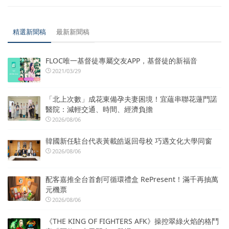
精選新聞稿
最新新聞稿
FLOC唯一基督徒專屬交友APP，基督徒的新福音
2021/03/29
「北上次數」成花東備孕夫妻困境！宜蘊串聯花蓮門諾
醫院：減輕交通、時間、經濟負擔
2026/08/06
韓國新任駐台代表黃載皓返回母校 巧遇文化大學同窗
2026/08/06
配客嘉推全台首創可循環禮盒 RePresent！滿千再抽萬
元機票
2026/08/06
《THE KING OF FIGHTERS AFK》操控翠綠火焰的格鬥