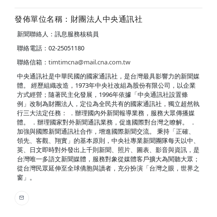
發佈單位名稱：財團法人中央通訊社
新聞聯絡人：訊息服務核稿員
聯絡電話：02-25051180
聯絡信箱：
timtimcna@mail.cna.com.tw
中央通訊社是中華民國的國家通訊社，是台灣最具影響力的新聞媒
體。 經歷組織改造，1973年中央社改組為股份有限公司，以企業
方式經營；隨著民主化發展，1996年依據「中央通訊社設置條
例」改制為財團法人，定位為全民共有的國家通訊社，獨立超然執
行三大法定任務： ．辦理國內外新聞報導業務，服務大眾傳播媒
體。 ．辦理國家對外新聞通訊業務，促進國際對台灣之瞭解。 ．
加強與國際新聞通訊社合作，增進國際新聞交流。 秉持「正確、
領先、客觀、翔實」的基本原則，中央社專業新聞團隊每天以中、
英、日文即時對外發出上千則新聞、照片、圖表、影音與資訊，是
台灣唯一多語文新聞媒體，服務對象從媒體客戶擴大為閱聽大眾；
從台灣民眾延伸至全球僑胞與讀者，充分扮演「台灣之眼，世界之
窗」。