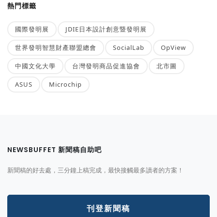
熱門標籤
國際發明展
JDIE日本設計創意暨發明展
世界發明智慧財產聯盟總會
SocialLab
OpView
中國文化大學
台灣發明商品促進協會
北市圖
ASUS
Microchip
NEWSBUFFET 新聞稿自助吧
新聞稿的好去處，三分鐘上稿完成，最快接觸最多讀者的方案！
刊登新聞稿