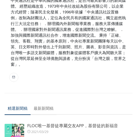
中央通訊社是中華民國的國家通訊社，是台灣最具影響力的新聞媒
體。 經歷組織改造，1973年中央社改組為股份有限公司，以企業
方式經營；隨著民主化發展，1996年依據「中央通訊社設置條
例」改制為財團法人，定位為全民共有的國家通訊社，獨立超然執
行三大法定任務： ．辦理國內外新聞報導業務，服務大眾傳播媒
體。 ．辦理國家對外新聞通訊業務，促進國際對台灣之瞭解。 ．
加強與國際新聞通訊社合作，增進國際新聞交流。 秉持「正確、
領先、客觀、翔實」的基本原則，中央社專業新聞團隊每天以中、
英、日文即時對外發出上千則新聞、照片、圖表、影音與資訊，是
台灣唯一多語文新聞媒體，服務對象從媒體客戶擴大為閱聽大眾；
從台灣民眾延伸至全球僑胞與讀者，充分扮演「台灣之眼，世界之
窗」。
精選新聞稿
最新新聞稿
FLOC唯一基督徒專屬交友APP，基督徒的新福音
2021/03/29