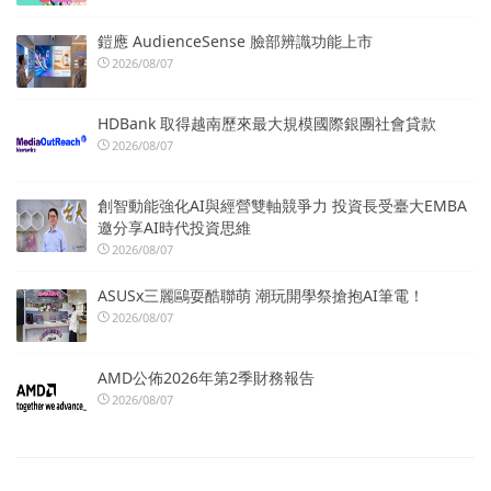
鎧應 AudienceSense 臉部辨識功能上市
2026/08/07
HDBank 取得越南歷來最大規模國際銀團社會貸款
2026/08/07
創智動能強化AI與經營雙軸競爭力 投資長受臺大EMBA
邀分享AI時代投資思維
2026/08/07
ASUSx三麗鷗耍酷聯萌 潮玩開學祭搶抱AI筆電！
2026/08/07
AMD公佈2026年第2季財務報告
2026/08/07