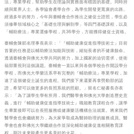
法」專業學程，幫助學生在理論與實務面有穩固的基礎。同時持
續與業界人士、各學協會產學合作，為學生開發更寬廣的出路。
經過多年的努力，今年與臺輔會合作推出之健促士證照，學生必
須修畢領域核心之「基礎生理與解剖學」等四門基礎課程，以及
「輔助療法」專業選修學程，共36學分，方能獲得健促士資格。
臺輔會陳韜名理事長表示：「『輔助健康促進指導技術士』目前
首要的任務是以輔助療法知能與技術，縮短長者的不健康餘命。
透過臺輔會與佛光大學共同的努力，加上國家的迫切需求，使衛
福部重視到這個議題。臺輔會一直以來與各個學校合作開設學分
學程，而佛光大學樂活系早有完整的『輔助療法』專業學程，加
速了這個健促士誕生的進程。我們接下來還要再拿勞動部的認
證，希望可以做更多的長照系統的照顧。」留名仁秘書長亦表
示：「為了讓學生學有所用，我們醫學會和佛光大學創造歷史意
義，進行『輔助健康促進指導技術士』職能教育課程合作，讓學
生畢業後即可以在長照服務或健康樂活機構合法就業。將來我們
醫學會也會繼續努力，為大家爭取成為醫師助理的服務成員。醫
學會也會和佛光大學繼續合作並深化輔助健康促進相關教育課
程，期許未來能產生更多美好的火花。」