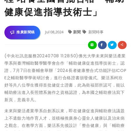
健康促進指導技術士」
Jul 08,2024
新聞
新聞時事
推廣新聞稿
(中央社訊息服務20240708 11:28:50)佛光大學未來與樂活產業
學系與臺灣輔助醫學醫學會合作「輔助健康促進指導技術士」認
證，7月7日在臺輔會舉辦「2024長者健康整合式功能評估ICOP
E之輔助醫學學術研討會」進行合格證書頒發儀式。樂活系柯欣
妤等共八位學生獲得首批健促士證書，此為衛福部所認可，能以
輔助療法進入長照體系施作之資格認證，為本國之輔助療法寫下
新頁，意義非凡。
未來與樂活產業學系自創系以來，即在健康促進與輔助療法議題
上不遺餘力地作育人才，並積極推廣身心靈全人健康以及治未病
之觀念。在教學方面，樂活系先後設計「整合健康」與「輔助療