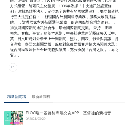
體。 經歷組織改造，1973年中央社改組為股份有限公司，以企業
方式經營；隨著民主化發展，1996年依據「中央通訊社設置條
例」改制為財團法人，定位為全民共有的國家通訊社，獨立超然執
行三大法定任務： ．辦理國內外新聞報導業務，服務大眾傳播媒
體。 ．辦理國家對外新聞通訊業務，促進國際對台灣之瞭解。 ．
加強與國際新聞通訊社合作，增進國際新聞交流。 秉持「正確、
領先、客觀、翔實」的基本原則，中央社專業新聞團隊每天以中、
英、日文即時對外發出上千則新聞、照片、圖表、影音與資訊，是
台灣唯一多語文新聞媒體，服務對象從媒體客戶擴大為閱聽大眾；
從台灣民眾延伸至全球僑胞與讀者，充分扮演「台灣之眼，世界之
窗」。
精選新聞稿
最新新聞稿
FLOC唯一基督徒專屬交友APP，基督徒的新福音
2021/03/29