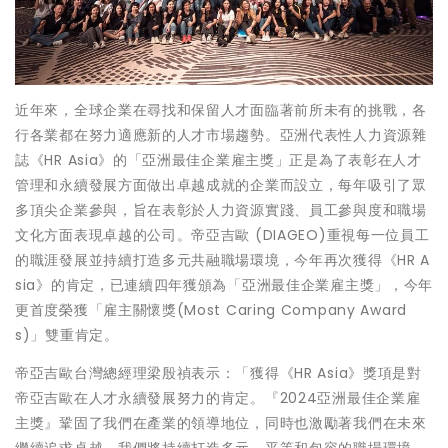
近年來，全球企業在尋找和保留人才面臨著前所未有的挑戰，各
行各業都在努力適應新的人才市場趨勢。亞洲代表性人力資源雜
誌《HR Asia》的「亞洲最佳企業雇主獎」正是為了表彰在人才
管理和永續發展方面做出卓越成就的企業而設立，每年吸引了眾
多頂尖企業參與，旨在表彰於人力資源實踐、員工參與度和職場
文化方面表現卓越的公司。帝亞吉歐 (DIAGEO)重視每一位員工
的職涯發展並持續打造多元共融職場環境，今年再次獲得《HR A
sia》的肯定，已連續四年獲頒為「亞洲最佳企業雇主獎」，今年
更首度榮獲「雇主關懷獎(Most Caring Company Award
s)」雙重肯定。
帝亞吉歐台灣總經理梁殷禎表示：「獲得《HR Asia》獎項是對
帝亞吉歐在人才永續發展努力的肯定。『2024亞洲最佳企業雇
主獎』鞏固了我們在產業的領導地位，同時也激勵著我們在未來
繼續追求卓越。我們將持續打造多元、平等和包容的職場環境，