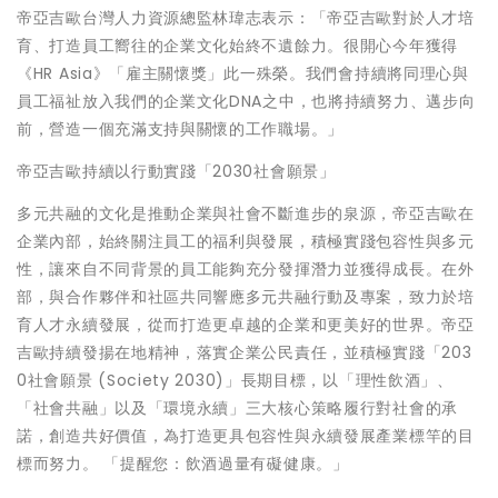
帝亞吉歐台灣人力資源總監林瑋志表示：「帝亞吉歐對於人才培
育、打造員工嚮往的企業文化始終不遺餘力。很開心今年獲得
《HR Asia》「雇主關懷獎」此一殊榮。我們會持續將同理心與
員工福祉放入我們的企業文化DNA之中，也將持續努力、邁步向
前，營造一個充滿支持與關懷的工作職場。」
帝亞吉歐持續以行動實踐「2030社會願景」
多元共融的文化是推動企業與社會不斷進步的泉源，帝亞吉歐在
企業內部，始終關注員工的福利與發展，積極實踐包容性與多元
性，讓來自不同背景的員工能夠充分發揮潛力並獲得成長。在外
部，與合作夥伴和社區共同響應多元共融行動及專案，致力於培
育人才永續發展，從而打造更卓越的企業和更美好的世界。帝亞
吉歐持續發揚在地精神，落實企業公民責任，並積極實踐「203
0社會願景 (Society 2030)」長期目標，以「理性飲酒」、
「社會共融」以及「環境永續」三大核心策略履行對社會的承
諾，創造共好價值，為打造更具包容性與永續發展產業標竿的目
標而努力。 「提醒您：飲酒過量有礙健康。」