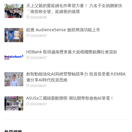
天上父親的愛延續化作希望力量！ 六名子女捐贈家扶
「南投映全號」延續善的循環
2026/08/08
鎧應 AudienceSense 臉部辨識功能上市
2026/08/07
HDBank 取得越南歷來最大規模國際銀團社會貸款
2026/08/07
創智動能強化AI與經營雙軸競爭力 投資長受臺大EMBA
邀分享AI時代投資思維
2026/08/07
ASUSx三麗鷗耍酷聯萌 潮玩開學祭搶抱AI筆電！
2026/08/07
熱門標籤