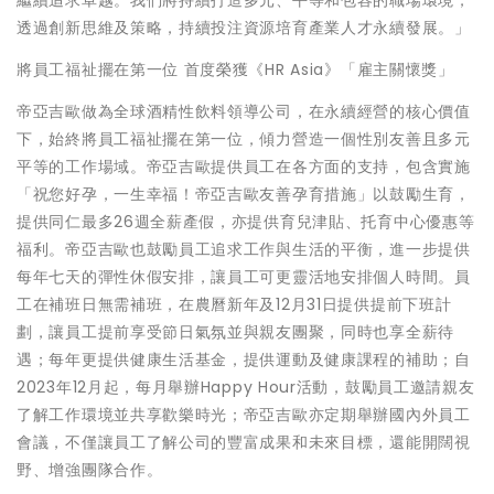
透過創新思維及策略，持續投注資源培育產業人才永續發展。」
將員工福祉擺在第一位 首度榮獲《HR Asia》「雇主關懷獎」
帝亞吉歐做為全球酒精性飲料領導公司，在永續經營的核心價值
下，始終將員工福祉擺在第一位，傾力營造一個性別友善且多元
平等的工作場域。帝亞吉歐提供員工在各方面的支持，包含實施
「祝您好孕，一生幸福！帝亞吉歐友善孕育措施」以鼓勵生育，
提供同仁最多26週全薪產假，亦提供育兒津貼、托育中心優惠等
福利。帝亞吉歐也鼓勵員工追求工作與生活的平衡，進一步提供
每年七天的彈性休假安排，讓員工可更靈活地安排個人時間。員
工在補班日無需補班，在農曆新年及12月31日提供提前下班計
劃，讓員工提前享受節日氣氛並與親友團聚，同時也享全薪待
遇；每年更提供健康生活基金，提供運動及健康課程的補助；自
2023年12月起，每月舉辦Happy Hour活動，鼓勵員工邀請親友
了解工作環境並共享歡樂時光；帝亞吉歐亦定期舉辦國內外員工
會議，不僅讓員工了解公司的豐富成果和未來目標，還能開闊視
野、增強團隊合作。