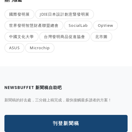
國際發明展
JDIE日本設計創意暨發明展
世界發明智慧財產聯盟總會
SocialLab
OpView
中國文化大學
台灣發明商品促進協會
北市圖
ASUS
Microchip
NEWSBUFFET 新聞稿自助吧
新聞稿的好去處，三分鐘上稿完成，最快接觸最多讀者的方案！
刊登新聞稿