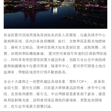
前金區愛河流域周邊為高雄知名的富人區聚落，位處高雄市中心
最精華區域，區內許多政府機關、銀行、文教學區及觀光地標林
立，擁有大立精品、漢神百貨兩大知名貴婦百貨，成熟商圈，消
費、休閒與學區機能兼備。 愛河旁河東路可串連到亞洲新灣區核
心，同時享有理想環境與重大建設利多，也吸引全台北中南指標
建商相繼獵地卡位愛河周邊，隨著市中心、愛河旁可開發土地日
益稀有，帶動區域房市行情不斷創新高。
全台十大建商之一的豐邑建設高雄首案「豐邑TOP+」，座落前
金區七賢、愛河生活圈，日前盛大舉辦產品說明會，挾市中心地
段、宜居格局優勢，吸引北、中台灣購屋置產客南下參加，優質
格局規劃曝光後，說明會現場反應熱烈爆場後，更緊急加開場
次，也引起市場廣大迴響討論。