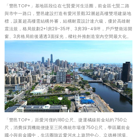
「豐邑TOP+」基地區段位在七賢愛河生活圈，前金區七賢二路
與市中一路口，豐邑建設打造有愛河景觀32層超高樓雙塔建築地
標，該案超高樓需結構外審，結構耐震設計達六級，優於高雄耐
震法規，格局規劃2+1房29-35坪、3房39-49坪，戶戶雙衛浴開
窗、3房格局前後通透3面採光，樑柱外推創造室內空間最大化。
「豐邑TOP+」距愛河僅約180公尺、捷運橘線前金站約750公
尺，消費採買機能便捷至三民傳統市場僅750公尺，學區屬前金
國小與前金國中，生活圈除近愛河水上遊憩中心、立德棒球場、