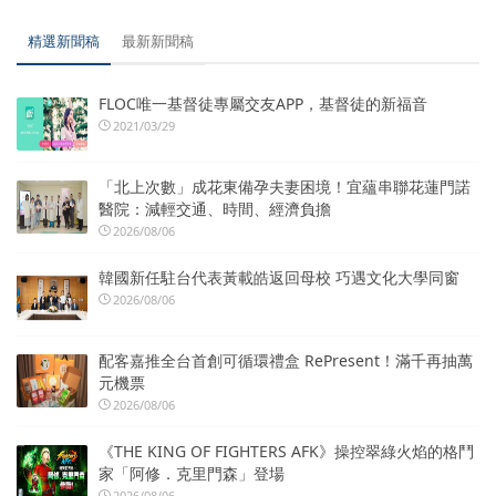
精選新聞稿
最新新聞稿
FLOC唯一基督徒專屬交友APP，基督徒的新福音
2021/03/29
「北上次數」成花東備孕夫妻困境！宜蘊串聯花蓮門諾
醫院：減輕交通、時間、經濟負擔
2026/08/06
韓國新任駐台代表黃載皓返回母校 巧遇文化大學同窗
2026/08/06
配客嘉推全台首創可循環禮盒 RePresent！滿千再抽萬
元機票
2026/08/06
《THE KING OF FIGHTERS AFK》操控翠綠火焰的格鬥
家「阿修．克里門森」登場
2026/08/06