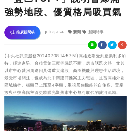
強勢地段、優質格局吸買氣
Jul 08,2024
新聞
新聞時事
推廣新聞稿
(中央社訊息服務20240708 14:57:51)高雄近期受到產業利多加
持，輝達進駐、台積電第三廠等議題不斷，房市話題火熱，尤其
以市中心愛河周邊因具備重大建設、商圈機能與理想生活環境，
最受市場關注，也成為北中南建商推案主力戰區，且當高雄外圍
區域楠梓、橋頭已上漲至4字頭，重視居住機能的自住客、置產
族與科技高階主管更將眼光聚焦市中心無可取代的愛河流域。