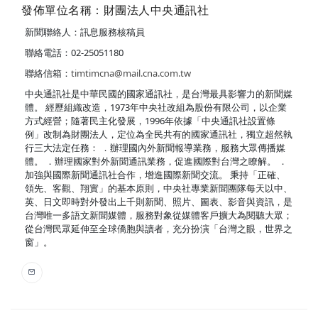
發佈單位名稱：財團法人中央通訊社
新聞聯絡人：訊息服務核稿員
聯絡電話：02-25051180
聯絡信箱：
timtimcna@mail.cna.com.tw
中央通訊社是中華民國的國家通訊社，是台灣最具影響力的新聞媒
體。 經歷組織改造，1973年中央社改組為股份有限公司，以企業
方式經營；隨著民主化發展，1996年依據「中央通訊社設置條
例」改制為財團法人，定位為全民共有的國家通訊社，獨立超然執
行三大法定任務： ．辦理國內外新聞報導業務，服務大眾傳播媒
體。 ．辦理國家對外新聞通訊業務，促進國際對台灣之瞭解。 ．
加強與國際新聞通訊社合作，增進國際新聞交流。 秉持「正確、
領先、客觀、翔實」的基本原則，中央社專業新聞團隊每天以中、
英、日文即時對外發出上千則新聞、照片、圖表、影音與資訊，是
台灣唯一多語文新聞媒體，服務對象從媒體客戶擴大為閱聽大眾；
從台灣民眾延伸至全球僑胞與讀者，充分扮演「台灣之眼，世界之
窗」。