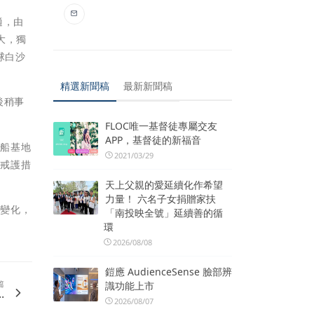
適，由
大，獨
球白沙
精選新聞稿
最新新聞稿
後稍事
FLOC唯一基督徒專屬交友
APP，基督徒的新福音
帆船基地
2021/03/29
強戒護措
天上父親的愛延續化作希望
力量！ 六名子女捐贈家扶
象變化，
「南投映全號」延續善的循
環
2026/08/08
鎧應 AudienceSense 臉部辨
篇
識功能上市
.
2026/08/07