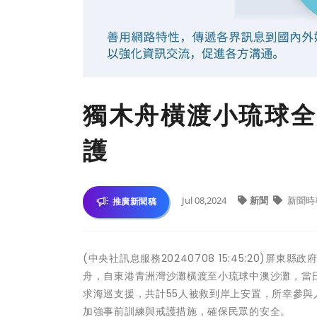
獨木舟橫渡小琉球全
護
Jul 08,2024
新聞
新聞時
推廣新聞稿
(中央社訊息服務20240708 15:45:20)
舟，自東港青洲灣沙灘橫渡至小琉球中澳沙灘，當
求海巡支援，共計55人被救到岸上安置，所幸參
加強事前訓練與戒護措施，確保民眾的安全。