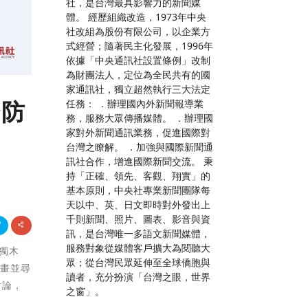
社，是台灣最具影響力的新聞媒
體。 經歷組織改造，1973年中央
社改組為股份有限公司，以企業方
式經營；隨著民主化發展，1996年
依據「中央通訊社設置條例」改制
為財團法人，定位為全民共有的國
家通訊社，獨立超然執行三大法定
全防
任務： ．辦理國內外新聞報導業
務，服務大眾傳播媒體。 ．辦理國
家對外新聞通訊業務，促進國際對
台灣之瞭解。 ．加強與國際新聞通
訊社合作，增進國際新聞交流。 秉
持「正確、領先、客觀、翔實」的
基本原則，中央社專業新聞團隊每
天以中、英、日文即時對外發出上
千則新聞、照片、圖表、影音與資
訊，是台灣唯一多語文新聞媒體，
服務對象從媒體客戶擴大為閱聽大
艘獨木
眾；從台灣民眾延伸至全球僑胞與
計畫並尋
讀者，充分扮演「台灣之眼，世界
討論，
之窗」。