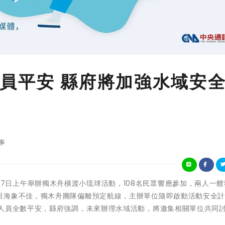
員平安 縣府將加強水域安
事
屏東縣政府7日上午舉辦獨木舟橫渡小琉球活動，108名民眾響應參加，兩人一
日海象不佳，獨木舟團隊偏離預定航線，主辦單位隨即啟動活動安全
與人員全數平安，縣府強調，未來辦理水域活動，將邀集相關單位共同