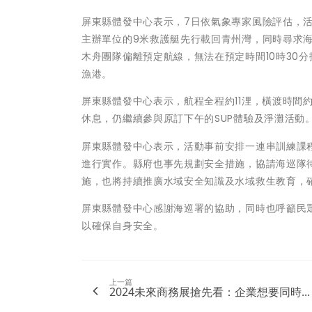
屏東縣體發中心表示，7日依氣象專家風險評估，活
主辦單位的9米救護艇先行載回青州灣，同時尋求海
木舟團隊偏離預定航線，無法在預定時間10時30
漁港。
屏東縣體發中心表示，航程全程約11浬，橫渡時間
休息，仍繼續參與原訂下午的SUP體驗及淨灘活動
屏東縣體發中心表示，活動事前安排一連串訓練課
進行實作。縣府也事先規劃安全措施，協請海巡隊
施，也將持續推廣水域安全知識及水域救生教育，
屏東縣體發中心感謝海巡署的協助，同時也呼籲民
以確保自身安全。
上一篇
2024未來商務展搶先看：企業想要同時...