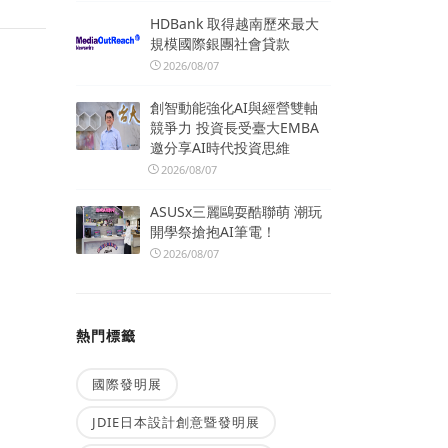
HDBank 取得越南歷來最大
規模國際銀團社會貸款
2026/08/07
創智動能強化AI與經營雙軸
競爭力 投資長受臺大EMBA
邀分享AI時代投資思維
2026/08/07
ASUSx三麗鷗耍酷聯萌 潮玩
開學祭搶抱AI筆電！
2026/08/07
熱門標籤
國際發明展
JDIE日本設計創意暨發明展