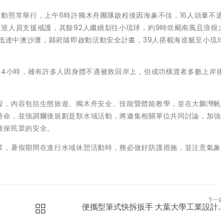
動照常舉行，上午6時許獨木舟團隊啟程後因海象不佳，16人頭暈不
巡人員支援戒護，其餘92人繼續划往小琉球，約9時吹颳南風且浪很
分抵達中澳沙灘，縣府隨即啟動活動安全計畫，39人搭載海巡艇至小琉
約4小時，雖有許多人因身體不適被救回岸上，但成功橫渡者多數上岸
。
程，內容包括生態旅遊、獨木舟安全、技能暨體能教學，並在大鵬灣
待命，並強調爾後規劃是類水域活動，將邀集相關單位共同討論，加
確保民眾的安全。
眾，暑假期間在進行水域休憩活動時，務必做好防護措施，並注意氣
下一
便攜型筆式快拆扳手 大葉大學工業設計..