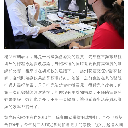
楊伊宸則表示，她是一出國就會感染的體質，去年整年頻繁飛往
國外的行程令她反覆感染，身體不適的同時還要負荷高強度的訓
練和比賽，後來才在胡光秋的建議下，一起到花蓮慈院求診郭醫
師，沒想到治療效果超乎預期得好。她說，之前也曾在其他醫院
打過肉毒桿菌素，只是打完依然會稍微漏尿，很難完全改善，但
第一次給郭醫師注射過後，即便沒有用藥物輔助，不僅防漏尿的
效果更好，效期也更長，不用一直導尿，讓她感覺生活品質和訓
練的效率都提升了。
胡光秋和楊伊宸自2016年亞錦賽開始搭檔羽球雙打，至今已默契
合作8年，今年初二人確定拿到帕運選手門票後，從3月起進入國