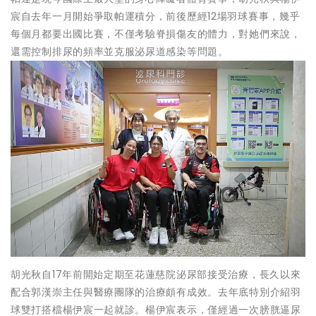
宸自去年一月開始爭取帕運積分，前後歷經12場羽球賽事，幾乎
每個月都要出國比賽，不僅考驗脊損傷友的體力，對她們來說，
還需控制排尿的頻率並克服泌尿道感染等問題。
胡光秋自17年前開始定期至花蓮慈院泌尿部接受治療，長久以來
配合郭漢崇主任與醫療團隊的治療頗有成效。去年底特別介紹羽
球雙打搭檔楊伊宸一起就診。楊伊宸表示，僅經過一次膀胱逼尿