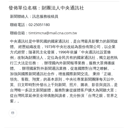
發佈單位名稱：財團法人中央通訊社
新聞聯絡人：訊息服務核稿員
聯絡電話：02-25051180
聯絡信箱：
timtimcna@mail.cna.com.tw
中央通訊社是中華民國的國家通訊社，是台灣最具影響力的新聞媒
體。 經歷組織改造，1973年中央社改組為股份有限公司，以企業
方式經營；隨著民主化發展，1996年依據「中央通訊社設置條
例」改制為財團法人，定位為全民共有的國家通訊社，獨立超然執
行三大法定任務： ．辦理國內外新聞報導業務，服務大眾傳播媒
體。 ．辦理國家對外新聞通訊業務，促進國際對台灣之瞭解。 ．
加強與國際新聞通訊社合作，增進國際新聞交流。 秉持「正確、
領先、客觀、翔實」的基本原則，中央社專業新聞團隊每天以中、
英、日文即時對外發出上千則新聞、照片、圖表、影音與資訊，是
台灣唯一多語文新聞媒體，服務對象從媒體客戶擴大為閱聽大眾；
從台灣民眾延伸至全球僑胞與讀者，充分扮演「台灣之眼，世界之
窗」。