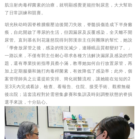
肌注射肉毒桿菌素的治療，就明顯感覺更能控制尿意，大大幫助
了日常訓練和競賽。
胡光秋幼時因脊椎腫瘤壓迫後開刀失敗，脊髓損傷造成下半身癱
瘓，自此開啟了導尿的生活，但因漏尿及反覆感染，全天離不開
尿管。直到慕名到花蓮慈院得到郭漢崇主任與團隊的幫忙，她說
「學會放尿管之後，感染的情況減少，連睡眠品質都變好了。」
一路以來，不僅有郭主任耐心尋求各種方法解決漏尿及感染的問
題，還有專業技術指導員蔡小滿，教導她如何自行放置尿管，再
加上定期服藥和施打肉毒桿菌素，有效降低了感染率；此外，個
案管理師吳之云還提前安排、簡化就醫流程，讓她能在短短的2
至3天內完成看診、檢查、看報告、住院、接受手術、觀察無礙
後出院；這套流程對於需密集參賽和集訓及時刻調整狀態的脊損
選手來說，十分貼心。