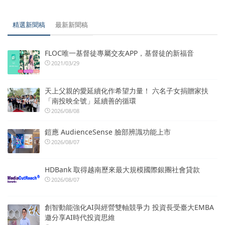
精選新聞稿
最新新聞稿
FLOC唯一基督徒專屬交友APP，基督徒的新福音
2021/03/29
天上父親的愛延續化作希望力量！ 六名子女捐贈家扶
「南投映全號」延續善的循環
2026/08/08
鎧應 AudienceSense 臉部辨識功能上市
2026/08/07
HDBank 取得越南歷來最大規模國際銀團社會貸款
2026/08/07
創智動能強化AI與經營雙軸競爭力 投資長受臺大EMBA
邀分享AI時代投資思維