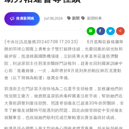
Jul 08,2024
新聞
新聞時事
推廣新聞稿
(中央社訊息服務20240708 17:20:23) 6月底剛在蘇格蘭舉
辦的羽球公開賽上勇奪女子雙打銀牌佳績，光榮回臺的胡光秋和
楊伊宸，抵達桃園國際機場後，立刻搭乘火車直奔花蓮慈濟醫
院，到泌尿部主任郭漢崇醫師門診報到，趕著在回到國家訓練中
心前「進廠維修」一次，為即將於8月底到來的帕拉林匹克運動
會（以下簡稱為帕運）做萬全準備。
郭漢崇主任門診當天很快地為二位選手安排檢查，並根據他們的
情況開立藥方，做膀胱逼尿肌肉毒桿菌素注射手術，幫助她們在
大賽前調整到最佳狀態。照護脊損傷友已超過30年的郭醫師，非
常了解傷友就醫時可能遇到的問題，因此由個管師從中安排傷友
就醫事宜，也祝福她們順利完成巴黎帕運比賽並贏得好成績。
帕運是現今國際上最大型的身心障礙者體育賽事，胡光秋與楊伊