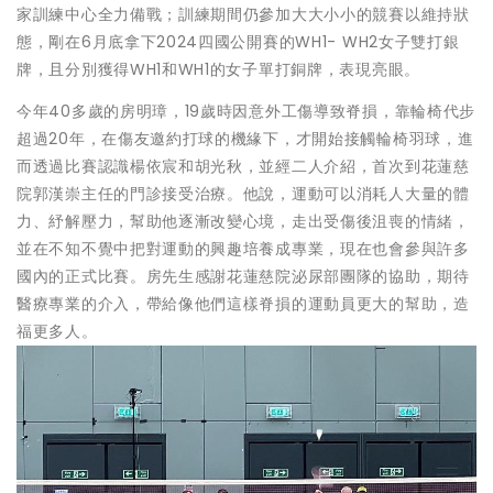
家訓練中心全力備戰；訓練期間仍參加大大小小的競賽以維持狀
態，剛在6月底拿下2024四國公開賽的WH1- WH2女子雙打銀
牌，且分別獲得WH1和WH1的女子單打銅牌，表現亮眼。
今年40多歲的房明璋，19歲時因意外工傷導致脊損，靠輪椅代步
超過20年，在傷友邀約打球的機緣下，才開始接觸輪椅羽球，進
而透過比賽認識楊依宸和胡光秋，並經二人介紹，首次到花蓮慈
院郭漢崇主任的門診接受治療。他說，運動可以消耗人大量的體
力、紓解壓力，幫助他逐漸改變心境，走出受傷後沮喪的情緒，
並在不知不覺中把對運動的興趣培養成專業，現在也會參與許多
國內的正式比賽。房先生感謝花蓮慈院泌尿部團隊的協助，期待
醫療專業的介入，帶給像他們這樣脊損的運動員更大的幫助，造
福更多人。