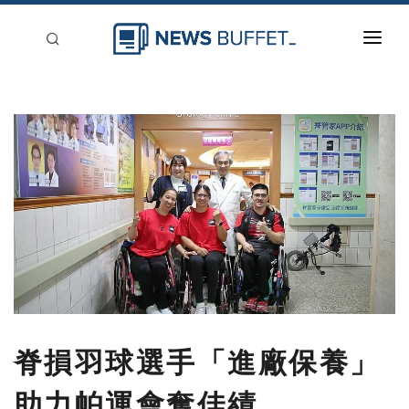
回到首頁
新聞稿分類
登入
刊登
脊損羽球選手「進廠保養」
助力帕運會奪佳績