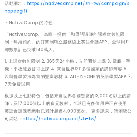
活動網址：
https://nativecamp.net/zh-tw/campaign/s
hopeegift
・NativeCamp.的特色
「NativeCamp.」為唯一提供「和母語講師的課程次數無限
制・無須預約」的訂閱制獨立服務線上英語會話APP。全球用戶
總數累計已突破140萬人。
1. 上課次數無限制 2. 365天24小時，立即開始上課 3. 電腦・手
機・平板隨處皆可上課 4. 來自世界130多個國家的講師陣容 5.
以凱倫學習法為首的豐富教材 6. ALL-IN-ONE的英語學習APP 7.
7天免費試用
根據以上七點特色，包括來自世界各國豐富的13,000名以上的講
師，及17,000個以上的多元教材，全球已有多位用戶正在使用，
英語會話課程總數已累計超過4,000萬次。 更多訊息，請瀏覽公
司網站：
https://nativecamp.net/zh-tw/