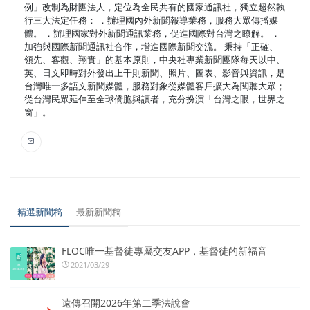
例」改制為財團法人，定位為全民共有的國家通訊社，獨立超然執
行三大法定任務： ．辦理國內外新聞報導業務，服務大眾傳播媒
體。 ．辦理國家對外新聞通訊業務，促進國際對台灣之瞭解。 ．
加強與國際新聞通訊社合作，增進國際新聞交流。 秉持「正確、
領先、客觀、翔實」的基本原則，中央社專業新聞團隊每天以中、
英、日文即時對外發出上千則新聞、照片、圖表、影音與資訊，是
台灣唯一多語文新聞媒體，服務對象從媒體客戶擴大為閱聽大眾；
從台灣民眾延伸至全球僑胞與讀者，充分扮演「台灣之眼，世界之
窗」。
精選新聞稿
最新新聞稿
FLOC唯一基督徒專屬交友APP，基督徒的新福音
2021/03/29
遠傳召開2026年第二季法說會