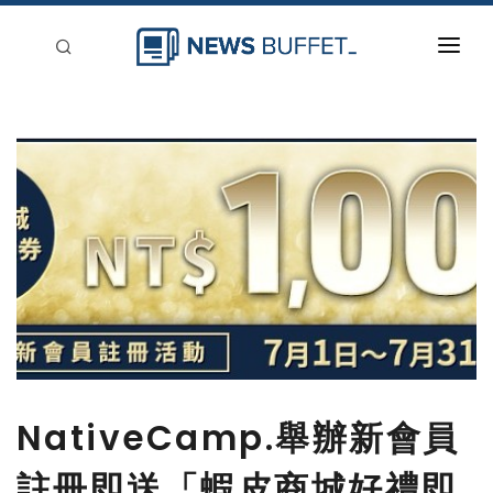
回到首頁
新聞稿分類
登入
刊登
NativeCamp.舉辦新會員
註冊即送「蝦皮商城好禮即