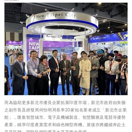
而為協助更多新北市優良企業拓展印度市場，新北市政府由朱惕
之副市長及經發局何怡明局長率20家知名業者成立「新北市企業
館」，匯集智慧城市、電子及機械製造、智慧醫療及電競等優勢
產業，瞄準印度產業需求和綠色轉型商機。展後亦將繼續奔赴土
耳其拓銷，同時拓銷印度及土耳其兩大市場。