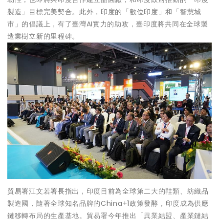
製造」目標完美契合。此外，印度的「數位印度」和「智慧城
市」的倡議上，有了臺灣AI實力的助攻，臺印度將共同在全球製
造業樹立新的里程碑。
貿易署江文若署長指出，印度目前為全球第二大的鞋類、紡織品
製造國，隨著全球知名品牌的China+1政策發酵，印度成為供應
鏈移轉布局的生產基地。貿易署今年推出「異業結盟、產業鏈結