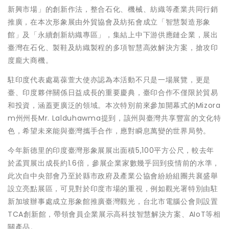
新興市場」的創新作法，整合石化、機械、紡織等產業共同行銷
推廣，在本次形象展由外貿協會及紡拓會成立「智慧製造形象
館」及「永續創新紡織專區」，集結上中下游供應鏈企業，展出
臺灣在石化、製鞋及紡織製程的多項智慧高效解決方案，搶攻印
度龐大商機。
駐印度代表處葛葆萱大使亦認為本活動不只是一場展覽，更是
臺、印度夥伴關係日益成長的重要慶典，臺印合作不僅限於貿易
和投資，涵蓋更廣泛的領域。本次特別前來參加開幕式的Mizora
m州州長Mr. Lalduhawma提到，該州與臺灣共享豐富的文化特
色，希望未來能與臺灣攜手合作，應對瞬息萬變的世界局勢。
今年新德里的印度臺灣形象展展出面積5,100平方公尺，較去年
於孟買展出成長約1.6倍，參展企業家數幾乎回到疫情前的水準，
此次自中央部會乃至於縣市政府及產業公協會紛紛組團共襄盛舉
設立亮點展區，可見對於印度市場的重視，例如觀光署特別由駐
新加坡辦事處成立形象館推廣臺灣觀光，台北市電腦公會則設置
TCA創新館，帶領會員企業展示高科技智慧解決方案、AIoT等相
關產品。