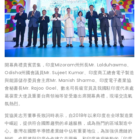
開幕典禮貴賓雲集，印度Mizoram州州長Mr. Lalduhawma、
Odisha州國會議員Mr. Sujeet Kumar、印度商工總會電子製造
與能源儲存委員會主席Mr. Manish Sharma、印度電子產業協
會秘書長Mr. Rajoo Goel、數名司長級官員及我國駐印度代表處
葛葆萱大使及重要台商領袖等皆受邀出席開幕典禮，現場交流氣
氛熱烈。
貿協黃志芳董事長致詞時表示，自2018年以來印度在全球製造業
中崛起，提供符合國際趨勢的卓越服務，成為熱門的區域製造中
心。臺灣在國際半導體產業鏈中佔有重要地位，為加強供應鏈的
韌性，也即將與印度合作建立晶圓廠，和印度政府推動的「印度