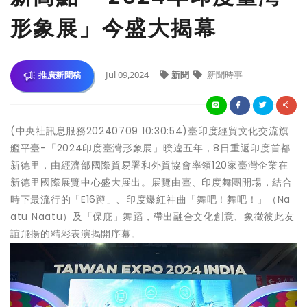
形象展」今盛大揭幕
Jul 09,2024
新聞
新聞時事
推廣新聞稿
(中央社訊息服務20240709 10:30:54)臺印度經貿文化交流旗
艦平臺-「2024印度臺灣形象展」暌違五年，8日重返印度首都
新德里，由經濟部國際貿易署和外貿協會率領120家臺灣企業在
新德里國際展覽中心盛大展出。展覽由臺、印度舞團開場，結合
時下最流行的「E16蹲」、印度爆紅神曲「舞吧！舞吧！」（Na
atu Naatu）及「保庇」舞蹈，帶出融合文化創意、象徵彼此友
誼飛揚的精彩表演揭開序幕。