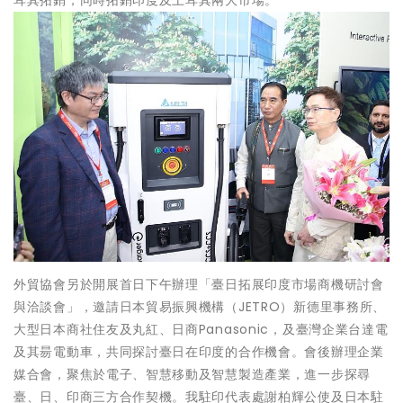
外貿協會另於開展首日下午辦理「臺日拓展印度市場商機研討會
與洽談會」，邀請日本貿易振興機構（JETRO）新德里事務所、
大型日本商社住友及丸紅、日商Panasonic，及臺灣企業台達電
及其昜電動車，共同探討臺日在印度的合作機會。會後辦理企業
媒合會，聚焦於電子、智慧移動及智慧製造產業，進一步探尋
臺、日、印商三方合作契機。我駐印代表處謝柏輝公使及日本駐