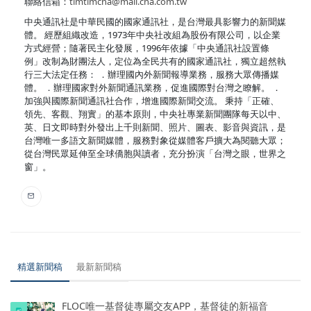
聯絡信箱：
timtimcna@mail.cna.com.tw
中央通訊社是中華民國的國家通訊社，是台灣最具影響力的新聞媒
體。 經歷組織改造，1973年中央社改組為股份有限公司，以企業
方式經營；隨著民主化發展，1996年依據「中央通訊社設置條
例」改制為財團法人，定位為全民共有的國家通訊社，獨立超然執
行三大法定任務： ．辦理國內外新聞報導業務，服務大眾傳播媒
體。 ．辦理國家對外新聞通訊業務，促進國際對台灣之瞭解。 ．
加強與國際新聞通訊社合作，增進國際新聞交流。 秉持「正確、
領先、客觀、翔實」的基本原則，中央社專業新聞團隊每天以中、
英、日文即時對外發出上千則新聞、照片、圖表、影音與資訊，是
台灣唯一多語文新聞媒體，服務對象從媒體客戶擴大為閱聽大眾；
從台灣民眾延伸至全球僑胞與讀者，充分扮演「台灣之眼，世界之
窗」。
精選新聞稿
最新新聞稿
FLOC唯一基督徒專屬交友APP，基督徒的新福音