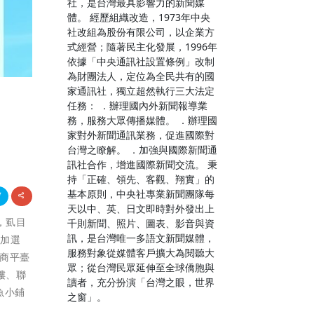
社，是台灣最具影響力的新聞媒
體。 經歷組織改造，1973年中央
社改組為股份有限公司，以企業方
式經營；隨著民主化發展，1996年
依據「中央通訊社設置條例」改制
為財團法人，定位為全民共有的國
家通訊社，獨立超然執行三大法定
任務： ．辦理國內外新聞報導業
務，服務大眾傳播媒體。 ．辦理國
家對外新聞通訊業務，促進國際對
台灣之瞭解。 ．加強與國際新聞通
訊社合作，增進國際新聞交流。 秉
持「正確、領先、客觀、翔實」的
基本原則，中央社專業新聞團隊每
天以中、英、日文即時對外發出上
，虱目
千則新聞、照片、圖表、影音與資
訊，是台灣唯一多語文新聞媒體，
多加選
服務對象從媒體客戶擴大為閱聽大
商平臺
眾；從台灣民眾延伸至全球僑胞與
樓、聯
讀者，充分扮演「台灣之眼，世界
魚小鋪
之窗」。