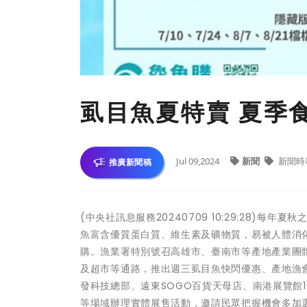
虱目魚夏特賣 夏季
Jul 09,2024
新聞
新聞時
推廣新聞稿
(中央社訊息服務20240709 10:29:28
魚富含優質蛋白質、維生素及礦物質，易被人體消
購。漁業署特別號召高雄市、臺南市等產地產業團
及超市等通路，推出週三虱目魚快閃優惠、產地漁會
發科技總部、遠東SOGO百貨天母店、南港展覽館
等場域辦理實體展售活動，邀請民眾把握機會多加