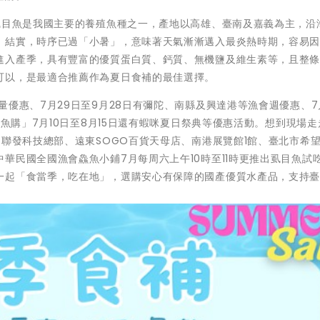
虱目魚是我國主要的養殖魚種之一，產地以高雄、臺南及嘉義為主，沿
、結實，時序已過「小暑」，意味著天氣漸漸邁入最炎熱時期，容易
進入產季，具有豐富的優質蛋白質、鈣質、無機鹽及維生素等，且整
可以，是最適合推薦作為夏日食補的最佳選擇。
優惠、7月29日至9月28日有彌陀、南縣及興達港等漁會週優惠、7
鱻魚購」7月10日至8月15日還有蝦咪夏日祭典等優惠活動。想到現場
、聯發科技總部、遠東SOGO百貨天母店、南港展覽館1館、臺北市希
華民國全國漁會鱻魚小鋪7月每周六上午10時至11時更推出虱目魚試
一起「食當季，吃在地」，選購安心有保障的國產優質水產品，支持