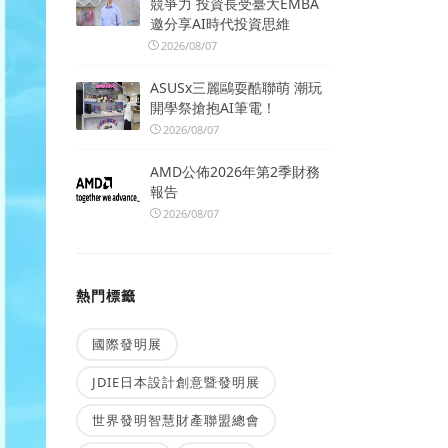
競爭力 投資長受臺大EMBA
邀分享AI時代投資思維
2026/08/07
ASUSx三麗鷗耍酷聯萌 潮玩
開學祭搶抱AI筆電！
2026/08/07
AMD公佈2026年第2季財務
報告
2026/08/07
熱門標籤
國際發明展
JDIE日本設計創意暨發明展
世界發明智慧財產聯盟總會