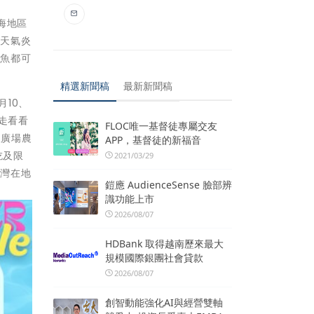
海地區
因天氣炎
條魚都可
精選新聞稿
最新新聞稿
月10、
走走看看
FLOC唯一基督徒專屬交友
望廣場農
APP，基督徒的新福音
吃及限
2021/03/29
臺灣在地
鎧應 AudienceSense 臉部辨
識功能上市
2026/08/07
HDBank 取得越南歷來最大
規模國際銀團社會貸款
2026/08/07
創智動能強化AI與經營雙軸