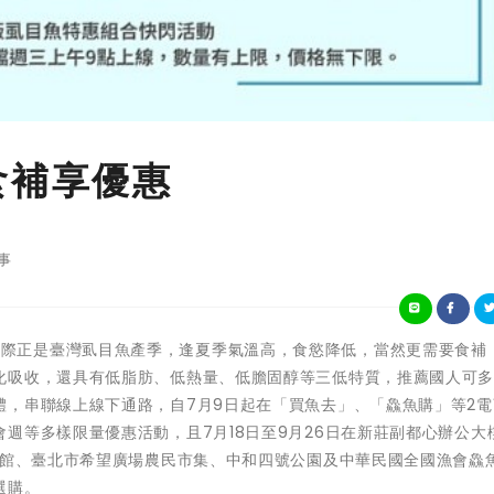
食補享優惠
事
)每年夏秋之際正是臺灣虱目魚產季，逢夏季氣溫高，食慾降低，當然更需要食補
化吸收，還具有低脂肪、低熱量、低膽固醇等三低特質，推薦國人可
體，串聯線上線下通路，自7月9日起在「買魚去」、「鱻魚購」等2電
週等多樣限量優惠活動，且7月18日至9月26日在新莊副都心辦公大
1館、臺北市希望廣場農民市集、中和四號公園及中華民國全國漁會鱻
選購。