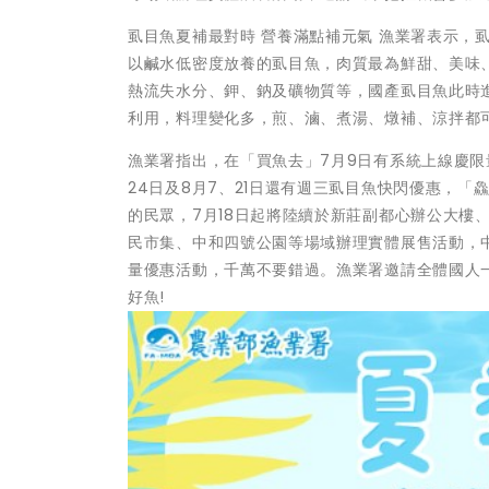
虱目魚夏補最對時 營養滿點補元氣 漁業署表示，
以鹹水低密度放養的虱目魚，肉質最為鮮甜、美味
熱流失水分、鉀、鈉及礦物質等，國產虱目魚此時
利用，料理變化多，煎、滷、煮湯、燉補、涼拌都
漁業署指出，在「買魚去」7月9日有系統上線慶限量
24日及8月7、21日還有週三虱目魚快閃優惠，「
的民眾，7月18日起將陸續於新莊副都心辦公大樓
民市集、中和四號公園等場域辦理實體展售活動，中
量優惠活動，千萬不要錯過。漁業署邀請全體國人
好魚!