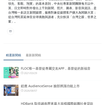
領先、客觀、翔實」的基本原則，中央社專業新聞團隊每天以中、
英、日文即時對外發出上千則新聞、照片、圖表、影音與資訊，是
台灣唯一多語文新聞媒體，服務對象從媒體客戶擴大為閱聽大眾；
從台灣民眾延伸至全球僑胞與讀者，充分扮演「台灣之眼，世界之
窗」。
精選新聞稿
最新新聞稿
FLOC唯一基督徒專屬交友APP，基督徒的新福音
2021/03/29
鎧應 AudienceSense 臉部辨識功能上市
2026/08/07
HDBank 取得越南歷來最大規模國際銀團社會貸款