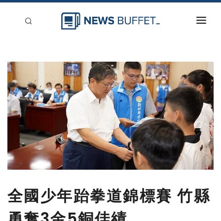
回到首頁
新聞稿分類
登入
刊登
全國少年跆拳道錦標賽 竹縣
勇奪3金5銅佳績