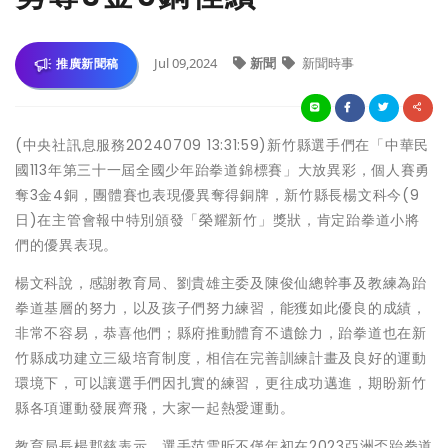
Jul 09,2024
新聞
新聞時事
推廣新聞稿
(中央社訊息服務20240709 13:31:59)新竹縣選手們在「中華民
國113年第三十一屆全國少年跆拳道錦標賽」大放異彩，個人賽勇
奪3金4銅，團體賽也表現優異奪得銅牌，新竹縣長楊文科今(9
日)在主管會報中特別頒發「榮耀新竹」獎狀，肯定跆拳道小將
們的優異表現。
楊文科說，感謝教育局、劉貴雄主委及陳俊仙總幹事及教練為跆
拳道基層的努力，以及孩子們努力練習，能獲如此優良的成績，
非常不容易，恭喜他們；縣府推動體育不遺餘力，跆拳道也在新
竹縣成功建立三級培育制度，相信在完善訓練計畫及良好的運動
環境下，可以讓選手們因扎實的練習，更往成功邁進，期盼新竹
縣各項運動發展齊飛，大家一起熱愛運動。
教育局長楊郡慈表示，選手范雲昕不僅年初在2023亞洲盃跆拳道