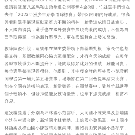
邀請賽暨第八屆馬鞍山跆拳道公開賽奪4金3銀，竹縣選手們也在
去年「2023亞洲少年跆拳道錦標賽」帶回3銀1銅的好成績。很高
興看到選手展現運動家努力不懈的精神；跆拳道成績日益進步，
不只國內得獎，選手也在國外競賽中展現亮眼的成績，不僅為自
己爭取榮耀，也為新竹縣爭光，更在國際舞台上發光發熱。
教練陳俊仙說，這幾年在劉主委帶領下向基層扎根，家長們也都
很支持，基層教練同心協力互相配合，才有今天的成績，在每年
各縣市競爭力不斷提升下，能夠取得如此好的佳績，難能可貴，
每位選手都表現得很好。他提到，其中獲金牌的坪林國小范雲昕
同學從第一場到第五場賽事，場場皆在第二回合提早結束比賽，
能在全國有這樣的表現，相當難得；在團體賽中，雖然竹縣選手
個子較嬌小，但發揮體能及技術優勢，也拿下漂亮成績，相當不
容易。
這次獲獎選手分別為坪林國小范雲昕、大同國小陳秉洋及新埔國
小沈信村獲金牌，新埔國小林宥皓、上舘國小魏禹喬、中山國小
林語柔及橫山國小陳茞晴則獲銅牌。團體賽由安興國小孫碩亨、