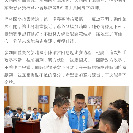
大同國小陳睿凡、新埔國小陳濬哲、大同國小陳秉洋、信勢國小
葉榮恩及寶石國小曾厚謙等6名選手共同奪下銅牌。
坪林國小范雲昕說，第一場賽事時很緊張，一度放不開，動作施
展不開，讓比分相當接近，爺爺到場加油時，她心情穩定下來，
接續賽事越打越好；不斷努力練習能開花結果，讓她更加有信
心，希望未來能前進奧運，獲得佳績。
參加團體賽的新埔國小陳濬哲回想起比賽過程，他說，這次對手
攻勢不斷，往前衝刺，我方就以「後踢招式」，阻斷對方攻勢，
不讓他們得逞，同時想辦法拿下分數；在平時把握團練時間培養
默契，並互相提點不足的部分，希望更加努力練習，下次能拿下
金牌。