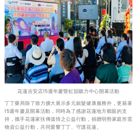
花蓮吉安店15週年慶暨虹韻聽力中心開幕活動
丁丁藥局除了致力擴大展示多元銀髮健康服務外，更藉著
15週年慶及開幕活動，同時為了感謝花蓮地方鄉親的支
持，攜手花蓮家扶傳溫情之公益行動，捐贈弱勢家庭所需
物資公益行動，共同愛響丁丁、守護花蓮。