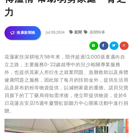
力
Jul 09,2024
新聞
新聞時事
推廣新聞稿
花蓮家扶深耕地方58年來，陪伴超過12,000孩童邁向自
立之路，主要服務0-22歲就學中的兒少相關專業服務
外，也提供其家人所衍生之就業問題、急難救助以及身體
健康問題之服務，因此除了每月的扶助金外，提供生活用
品及尿布奶粉等物資提供，以減輕家庭的重擔。諾貝兒寶
貝旗下的丁丁藥局得知需求後，便立即提供物資，並於6
日花蓮吉安店15週年慶暨虹韻聽力中心開幕活動中進行捐
贈。