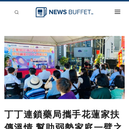
回到首頁
新聞稿分類
登入
刊登
丁丁連鎖藥局攜手花蓮家扶
傳溫情 幫助弱勢家庭一臂之