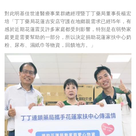
對此明基佳世達醫療事業群總經理暨丁丁藥局董事長楊宏
培「丁丁藥局花蓮吉安店守護在地鄉親需求已經15年，有
感於近期花蓮震災許多家庭都受到影響，特別是在弱勢家
庭更是需要幫助的一部分，所以決定捐助花蓮家扶中心奶
粉、尿布、濕紙巾等物資，回饋地方。」