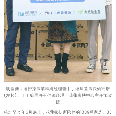
明基佳世達醫療事業群總經理暨丁丁藥局董事長楊宏培
(左起)、丁丁藥局許王伸總經理、花蓮家扶中心主任施政
延
統計至今年6月為止，花蓮家扶所陪伴的1839戶家庭、33