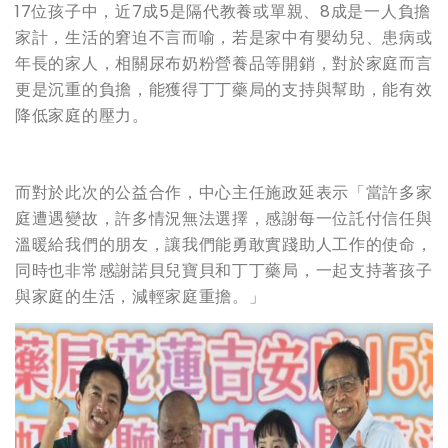
17位孩子中，近7成5是隔代教養或單親、8成是一人負擔
家計，生活的窘迫不言而喻，若是家中有嬰幼兒、患病或
年長的家人，相關尿布奶粉營養品等開銷，對於家庭而言
更是沉重的負擔，能獲得丁丁藥局的支持與幫助，能有效
降低家庭的壓力。
而對於此次的公益合作，中心主任施政延表示「當許多家
庭遭遇變故，許多情況無法選擇，感謝每一位託付信任與
溫暖給我們的朋友，讓我們能勇敢實踐助人工作的使命，
同時也非常感謝諾貝兒寶貝和丁丁藥局，一起支持著孩子
與家庭的生活，減輕家庭重擔。」