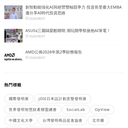
創智動能強化AI與經營雙軸競爭力 投資長受臺大EMBA
邀分享AI時代投資思維
2026/08/07
ASUSx三麗鷗耍酷聯萌 潮玩開學祭搶抱AI筆電！
2026/08/07
AMD公佈2026年第2季財務報告
2026/08/07
熱門標籤
國際發明展
JDIE日本設計創意暨發明展
世界發明智慧財產聯盟總會
SocialLab
OpView
中國文化大學
台灣發明商品促進協會
北市圖