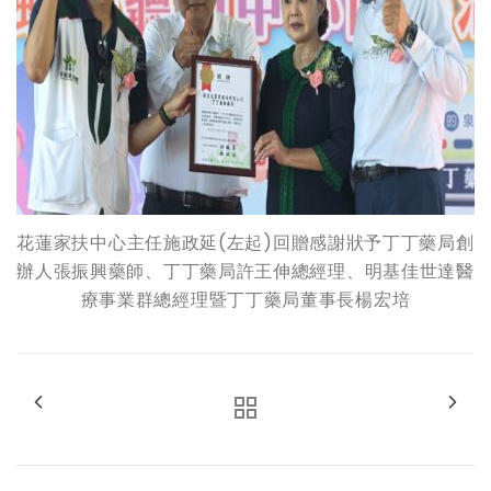
​花蓮家扶中心主任施政延(左起)回贈感謝狀予丁丁藥局創
辦人張振興藥師、丁丁藥局許王伸總經理、明基佳世達醫
療事業群總經理暨丁丁藥局董事長楊宏培