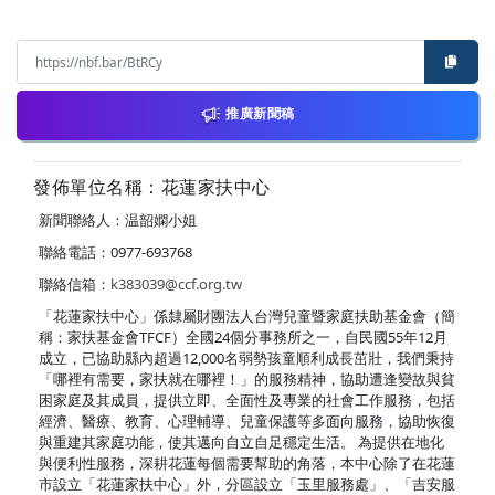
推廣新聞稿
發佈單位名稱：花蓮家扶中心
新聞聯絡人：温韶嫻小姐
聯絡電話：0977-693768
聯絡信箱：
k383039@ccf.org.tw
「花蓮家扶中心」係隸屬財團法人台灣兒童暨家庭扶助基金會（簡
稱：家扶基金會TFCF）全國24個分事務所之一，自民國55年12月
成立，已協助縣內超過12,000名弱勢孩童順利成長茁壯，我們秉持
「哪裡有需要，家扶就在哪裡！」的服務精神，協助遭逢變故與貧
困家庭及其成員，提供立即、全面性及專業的社會工作服務，包括
經濟、醫療、教育、心理輔導、兒童保護等多面向服務，協助恢復
與重建其家庭功能，使其邁向自立自足穩定生活。 為提供在地化
與便利性服務，深耕花蓮每個需要幫助的角落，本中心除了在花蓮
市設立「花蓮家扶中心」外，分區設立「玉里服務處」、「吉安服