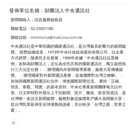
發佈單位名稱：財團法人中央通訊社
新聞聯絡人：訊息服務核稿員
聯絡電話：02-25051180
聯絡信箱：
timtimcna@mail.cna.com.tw
中央通訊社是中華民國的國家通訊社，是台灣最具影響力的新聞媒
體。 經歷組織改造，1973年中央社改組為股份有限公司，以企業
方式經營；隨著民主化發展，1996年依據「中央通訊社設置條
例」改制為財團法人，定位為全民共有的國家通訊社，獨立超然執
行三大法定任務： ．辦理國內外新聞報導業務，服務大眾傳播媒
體。 ．辦理國家對外新聞通訊業務，促進國際對台灣之瞭解。 ．
加強與國際新聞通訊社合作，增進國際新聞交流。 秉持「正確、
領先、客觀、翔實」的基本原則，中央社專業新聞團隊每天以中、
英、日文即時對外發出上千則新聞、照片、圖表、影音與資訊，是
台灣唯一多語文新聞媒體，服務對象從媒體客戶擴大為閱聽大眾；
從台灣民眾延伸至全球僑胞與讀者，充分扮演「台灣之眼，世界之
窗」。