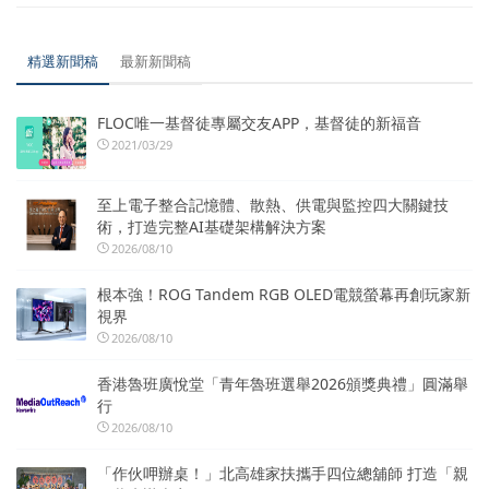
精選新聞稿
最新新聞稿
FLOC唯一基督徒專屬交友APP，基督徒的新福音
2021/03/29
至上電子整合記憶體、散熱、供電與監控四大關鍵技
術，打造完整AI基礎架構解決方案
2026/08/10
根本強！ROG Tandem RGB OLED電競螢幕再創玩家新
視界
2026/08/10
香港魯班廣悅堂「青年魯班選舉2026頒獎典禮」圓滿舉
行
2026/08/10
「作伙呷辦桌！」北高雄家扶攜手四位總舖師 打造「親