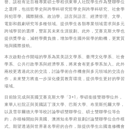
譽。該校有近百種專業碩士學程供東華人社院學生作為雙聯學位
之選擇，包括哲學史與跨學科研究哲學史與跨學科研究、社會學
與犯罪學、國際關係、政治學、語言與語言、經濟管理、文學、
電影和戲劇研究等多種領域。提供學生各類專業領域需求與多元
跨域學習的選擇，豐富其未來生涯規劃。此外，艾賽克斯大學也
提供獎學金，減輕學費負擔，增加學生國外留學的動機，更實質
地與國際接軌。
本次啟動合作開端的學系為英美語文學系、臺灣文化學系、社會
學系、公共行政學系與經濟學系，將來會有更多學系加入。此外
兩校更透過此次的交流，討論學術合作機會與多元領域的交流合
作，未來雙方將進一步深化優質教育環境，提供學生更好的學習
場域。
目前除完成與英國艾賽克斯大學「3+1」學碩銜接雙聯學位外，
東華人社院正與英國諾丁漢大學、巴斯大學、布里斯托爾大學，
以及雪菲爾德大學等校討論學碩雙聯學位、碩士雙聯學位等合
約，亦積極開始與美國、澳洲知名學府規劃討論雙聯學位合作模
式。期望透過與世界著名學府的合作，除提供學生出國進修機會