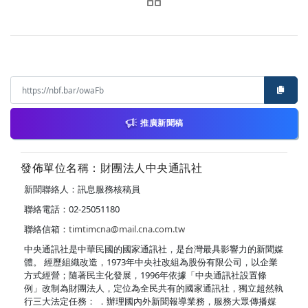
推廣新聞稿
發佈單位名稱：財團法人中央通訊社
新聞聯絡人：訊息服務核稿員
聯絡電話：02-25051180
聯絡信箱：
timtimcna@mail.cna.com.tw
中央通訊社是中華民國的國家通訊社，是台灣最具影響力的新聞媒
體。 經歷組織改造，1973年中央社改組為股份有限公司，以企業
方式經營；隨著民主化發展，1996年依據「中央通訊社設置條
例」改制為財團法人，定位為全民共有的國家通訊社，獨立超然執
行三大法定任務： ．辦理國內外新聞報導業務，服務大眾傳播媒