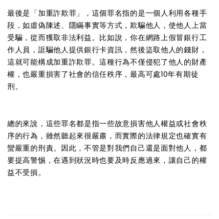
最後是「加重詐欺罪」，這個罪名指的是一個人利用各種手
段，如虛偽陳述、隱瞞事實等方式，欺騙他人，使他人上當
受騙，從而獲取非法利益。比如說，你在網路上假冒銀行工
作人員，誆騙他人提供銀行卡資訊，然後盜取他人的錢財，
這就可能構成加重詐欺罪。這種行為不僅侵犯了他人的財產
權，也嚴重損害了社會的信任秩序，最高可處10年有期徒
刑。
總的來說，這些罪名都是指一些故意損害他人權益或社會秩
序的行為，雖然聽起來很嚴肅，而實際的法律規定也確實有
蠻嚴重的刑責。因此，不管是對我們自己還是面對他人，都
要提高警惕，在遇到狀況時也要及時反應過來，讓自己的權
益不受損。