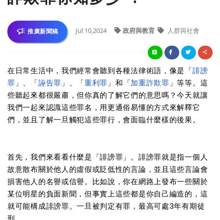
Jul 10,2024
政府與教育
人群與社會
推廣新聞稿
在日常生活中，我們經常會聽到各種法律術語，像是「
誹謗
罪
」、「
誣告罪
」、「
重利罪
」和「
加重詐欺罪
」等等。這
些聽起來都很嚴肅，但你真的了解它們的意思嗎？今天就讓
我們一起來認識這些罪名，用更通俗易懂的方式來解釋它
們，並且了解一旦觸犯這些罪行，會面臨什麼樣的後果。
首先，我們來看看什麼是「誹謗罪」。誹謗罪就是指一個人
故意散布關於他人的虛假或貶低性的言論，並且這些言論會
損害他人的名譽或信譽。比如說，你在網路上發布一些關於
某位明星的負面新聞，但事實上這些都是你自己編造的，這
就可能構成誹謗罪。一旦被判定有罪，最高可處3年有期徒
刑。