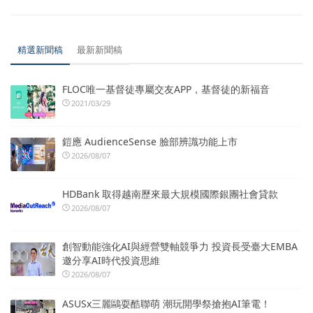
精選新聞稿
最新新聞稿
FLOC唯一基督徒專屬交友APP，基督徒的新福音
2021/03/29
鎧應 AudienceSense 臉部辨識功能上市
2026/08/07
HDBank 取得越南歷來最大規模國際銀團社會貸款
2026/08/07
創智動能強化AI與經營雙軸競爭力 投資長受臺大EMBA
邀分享AI時代投資思維
2026/08/07
ASUSx三麗鷗耍酷聯萌 潮玩開學祭搶抱AI筆電！