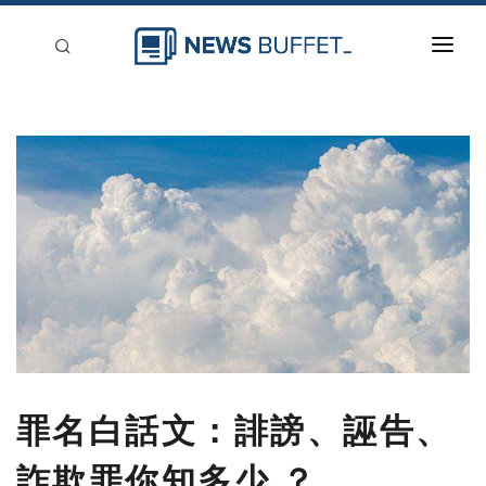
回到首頁
新聞稿分類
登入
刊登
罪名白話文：誹謗、誣告、
詐欺罪你知多少 ？