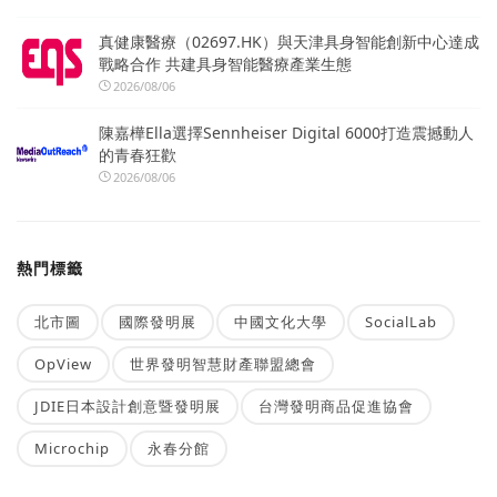
真健康醫療（02697.HK）與天津具身智能創新中心達成
戰略合作 共建具身智能醫療產業生態
2026/08/06
陳嘉樺Ella選擇Sennheiser Digital 6000打造震撼動人
的青春狂歡
2026/08/06
熱門標籤
北市圖
國際發明展
中國文化大學
SocialLab
OpView
世界發明智慧財產聯盟總會
JDIE日本設計創意暨發明展
台灣發明商品促進協會
Microchip
永春分館