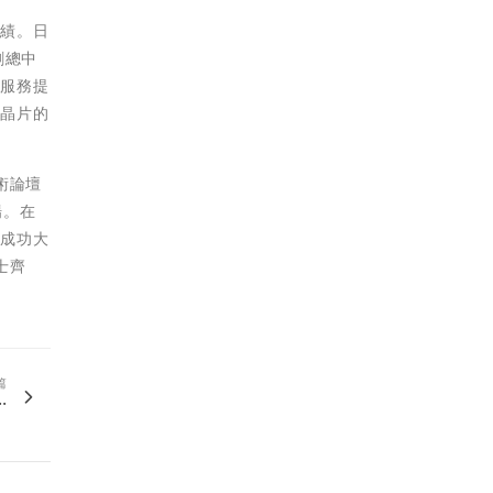
佳績。日
創總中
域服務提
多晶片的
術論壇
登場。在
與成功大
士齊
篇
.