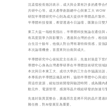
沈孟儒校長致詞表示，成大與企業有許多的產學合
共研中心等。成大產學創新總中心與東工大 WOW 聯盟（W
研院半導體研究中心則為成大提供半導體晶片製作
半導體科技發展，希望透過今日論壇，匯聚台日雙
東工大益一哉校長指出，半導體科技無論在通信與 
有高度競爭力與影響力，透過與台灣的合作，相信
台生活十餘年，他個人對台灣有著特殊情感，並強
本次論壇機會，首度來到台南與成大。
半導體研究中心侯拓宏主任表示，先進封裝是下世代
導體中心身為台灣產學研界在半導體技術研究領域
本次與日本東工大、成功大學的三方合作協議洽談
本專長的半導體設備及材料，協助半導體中心與成
用這些資源，縮短技術開發與驗證時間，成為國內
動元件、電源管理、感測等晶片模組研發的加速引
先進封裝異質整合，廣義而言是將不同的晶片透過
雜任務，對AI發展至為重要。