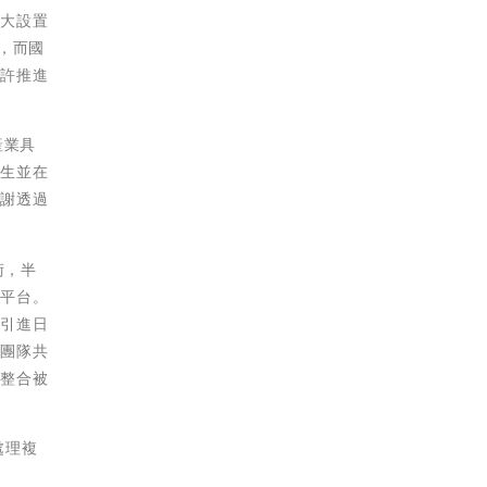
成大設置
盟，而國
期許推進
產業具
出生並在
感謝透過
術，半
務平台。
，引進日
研團隊共
並整合被
處理複