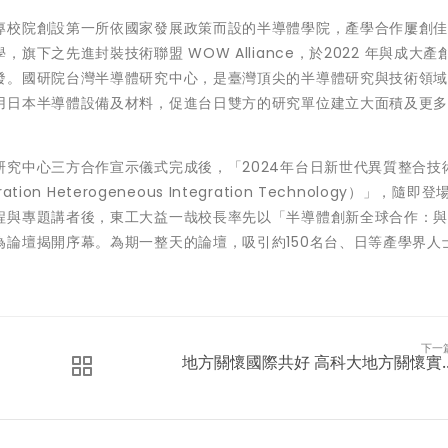
專校院創設第一所依國家發展政策而設的半導體學院，產學合作屢創
下之先進封裝技術聯盟 WOW Alliance，於2022 年與成大產
發。國研院台灣半導體研究中心，是臺灣頂尖的半導體研究與技術領
用日本半導體設備及材料，促進台日雙方的研究單位建立大面積及更
究中心三方合作宣示儀式完成後，「2024年台日新世代異質整合技
eration Heterogeneous Integration Technology）」，隨即
程與專題講者後，東工大益一哉校長率先以「半導體創新全球合作：
論壇揭開序幕。為期一整天的論壇，吸引約150名台、日等產學界人
下一
地方關懷國際共好 高科大地方關懷實..