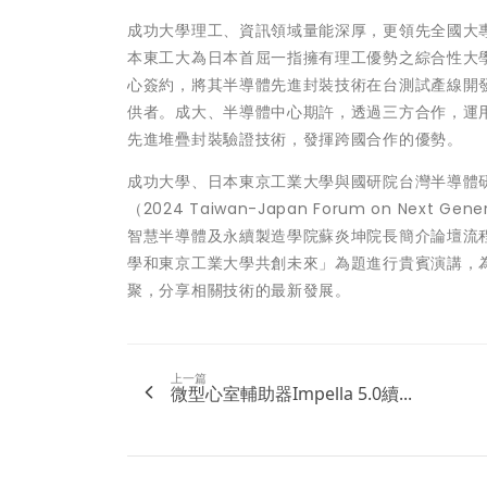
成功大學理工、資訊領域量能深厚，更領先全國大
本東工大為日本首屈一指擁有理工優勢之綜合性大學，旗
心簽約，將其半導體先進封裝技術在台測試產線開
供者。成大、半導體中心期許，透過三方合作，運
先進堆疊封裝驗證技術，發揮跨國合作的優勢。
成功大學、日本東京工業大學與國研院台灣半導體研
（2024 Taiwan-Japan Forum on Next Gen
智慧半導體及永續製造學院蘇炎坤院長簡介論壇流
學和東京工業大學共創未來」為題進行貴賓演講，為
聚，分享相關技術的最新發展。
上一篇
微型心室輔助器Impella 5.0續...