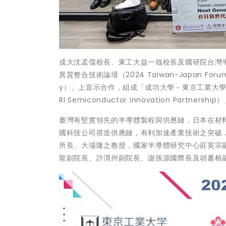
成大沈孟儒校長、東工大益一哉校長及國研院台灣半導
異質整合技術論壇（2024 Taiwan-Japan Forum on 
y）」上宣示合作，組成「成功大學－東京工業大學－國
RI Semiconductor Innovation Partnership
臺灣有堅實領先的半導體製程與供應鏈，日本在材
國科技公司搭造供應鏈，有利加速產業技術之突破
所長、大場隆之教授，國家半導體研究中心莊英宗
龍副院長、許渭州副院長、謝孫源國際長及胡書榕