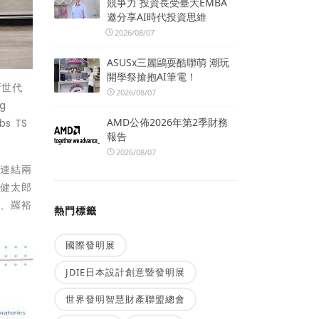
競爭力 投資長受臺大EMBA
邀分享AI時代投資思維
2026/08/07
ASUSx三麗鷗耍酷聯萌 潮玩
開學祭搶抱AI筆電！
新世代
2026/08/07
g
AMD公佈2026年第2季財務
s TS
報告
2026/08/07
，連結兩
村健太郎
長、羅裕
熱門標籤
國際發明展
JDIE日本設計創意暨發明展
世界發明智慧財產聯盟總會