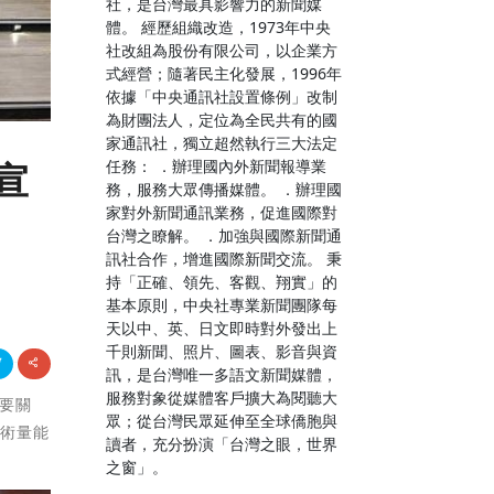
社，是台灣最具影響力的新聞媒
體。 經歷組織改造，1973年中央
社改組為股份有限公司，以企業方
式經營；隨著民主化發展，1996年
依據「中央通訊社設置條例」改制
為財團法人，定位為全民共有的國
家通訊社，獨立超然執行三大法定
任務： ．辦理國內外新聞報導業
宣
務，服務大眾傳播媒體。 ．辦理國
家對外新聞通訊業務，促進國際對
台灣之瞭解。 ．加強與國際新聞通
訊社合作，增進國際新聞交流。 秉
持「正確、領先、客觀、翔實」的
基本原則，中央社專業新聞團隊每
天以中、英、日文即時對外發出上
千則新聞、照片、圖表、影音與資
訊，是台灣唯一多語文新聞媒體，
服務對象從媒體客戶擴大為閱聽大
重要關
眾；從台灣民眾延伸至全球僑胞與
學術量能
讀者，充分扮演「台灣之眼，世界
之窗」。