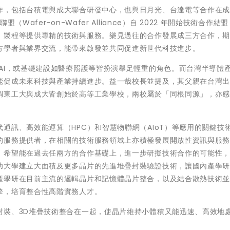
作，包括台積電與成大聯合研發中心，也與日月光、台達電等合作在
afer-on-Wafer Alliance）自 2022 年開始技術合作結
、製程等提供專精的技術與服務。樂見過往的合作發展成三方合作，
方學者與業界交流，能帶來啟發並共同促進新世代科技進步。
AI，或基礎建設如醫療照護等皆扮演舉足輕重的角色。而台灣半導體
能促成未來科技與產業持續進步。益一哉校長並提及，其父親在台灣
調東工大與成大皆創始於高等工業學校，兩校屬於「同根同源」，亦
通訊、高效能運算（HPC）和智慧物聯網（AIoT）等應用的關鍵技
的服務提供者，在相關的技術服務領域上亦積極發展開放性資訊與服
，希望能在過去任兩方的合作基礎上，進一步研擬技術合作的可能性
功大學建立大面積及更多晶片的先進堆疊封裝驗證技術，讓國內產學
產學研在目前主流的邏輯晶片和記憶體晶片整合，以及結合散熱技術
擎，培育整合性高階實務人才。
封裝、3D堆疊技術整合在一起，使晶片維持小體積又能迅速、高效地