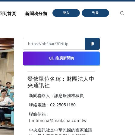
回到首頁
新聞稿分類
登入
刊登
推廣新聞稿
發佈單位名稱：財團法人中
央通訊社
新聞聯絡人：訊息服務核稿員
聯絡電話：02-25051180
聯絡信箱：
timtimcna@mail.cna.com.tw
中央通訊社是中華民國的國家通訊