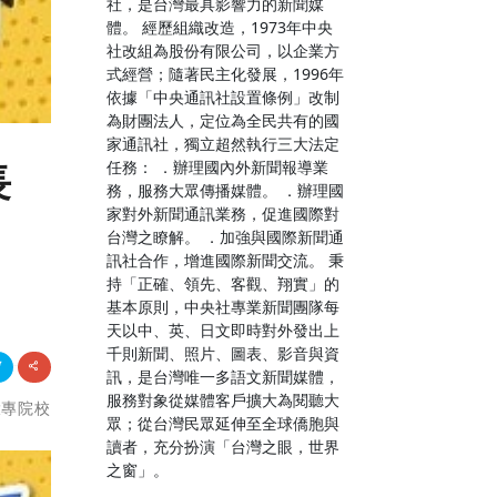
社，是台灣最具影響力的新聞媒
體。 經歷組織改造，1973年中央
社改組為股份有限公司，以企業方
式經營；隨著民主化發展，1996年
依據「中央通訊社設置條例」改制
為財團法人，定位為全民共有的國
家通訊社，獨立超然執行三大法定
任務： ．辦理國內外新聞報導業
長
務，服務大眾傳播媒體。 ．辦理國
家對外新聞通訊業務，促進國際對
台灣之瞭解。 ．加強與國際新聞通
訊社合作，增進國際新聞交流。 秉
持「正確、領先、客觀、翔實」的
基本原則，中央社專業新聞團隊每
天以中、英、日文即時對外發出上
千則新聞、照片、圖表、影音與資
訊，是台灣唯一多語文新聞媒體，
服務對象從媒體客戶擴大為閱聽大
大專院校
眾；從台灣民眾延伸至全球僑胞與
讀者，充分扮演「台灣之眼，世界
之窗」。