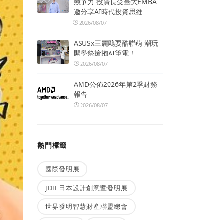
競爭力 投資長受臺大EMBA
邀分享AI時代投資思維
2026/08/07
ASUSx三麗鷗耍酷聯萌 潮玩
開學祭搶抱AI筆電！
2026/08/07
AMD公佈2026年第2季財務
報告
2026/08/07
熱門標籤
國際發明展
JDIE日本設計創意暨發明展
世界發明智慧財產聯盟總會