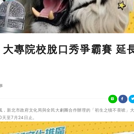
 大專院校脫口秀爭霸賽 延
事
抓準創意旋風，新北市政府文化局與全民大劇團合作辦理的「初生之犢不畏唬」
天至7月24日止。