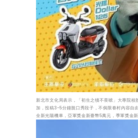
新北市文化局表示，「初生之犢不畏唬」大專院校脫
加，投稿3-5分鐘脫口秀段子，不侷限眷村內容自
全新光陽機車，亞軍獎金新臺幣5萬元，季軍獎金新