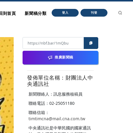
回到首頁
新聞稿分類
登入
刊登
推廣新聞稿
發佈單位名稱：財團法人中
央通訊社
新聞聯絡人：訊息服務核稿員
聯絡電話：02-25051180
聯絡信箱：
timtimcna@mail.cna.com.tw
中央通訊社是中華民國的國家通訊