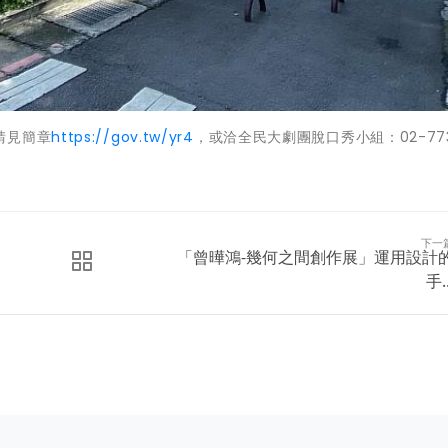
請見簡章
https://gov.tw/yr4
，或洽全民大劇團脫口秀小組：02-773
下一
「曾曄鴻-幾何之間創作展」運用設計
手..