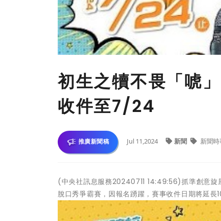
初生之犢不畏「唬」
收件至7/24
Jul 11,2024
新聞
新聞時
推廣新聞稿
(中央社訊息服務20240711 14:49:56)
脫口秀爭霸賽，因報名踴躍，賽事收件日期將延長10