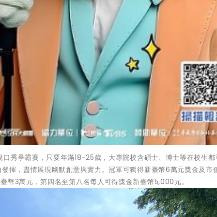
口秀爭霸賽，只要年滿18-25歲，大專院校含碩士、博士等在校生都
由發揮，盡情展現幽默創意與實力。冠軍可獨得新臺幣6萬元獎金及市
臺幣3萬元，第四名至第八名每人可得獎金新臺幣5,000元。