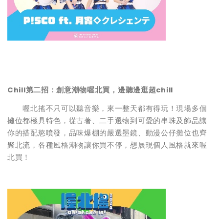
Chill第二招：創意潮物喔北買，邊聽邊逛超chill
喔北搖不只可以聽音樂，來一整天都有得玩！現場多個
攤位都極具特色，從古著、二手選物到可愛的串珠及飾品讓
你的搭配慾噴發，品味爆棚的嚴選墨鏡、動漫公仔攤位也齊
聚北流，各種風格潮物讓你買不停，想展現個人風格就來喔
北買！