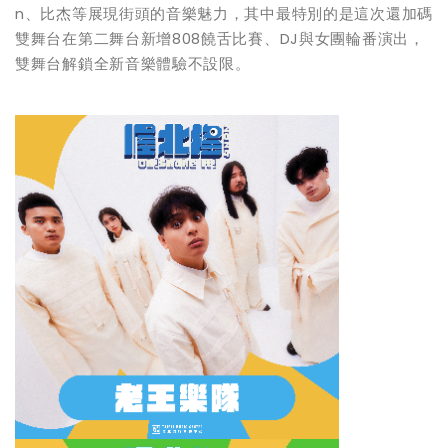
n、比杰等展現街頭的音樂魅力，其中最特別的是這次還加碼
雙舞台在第二舞台新增808饒舌比賽、DJ與女團輪番演出，
雙舞台解鎖全新音樂體驗不設限。