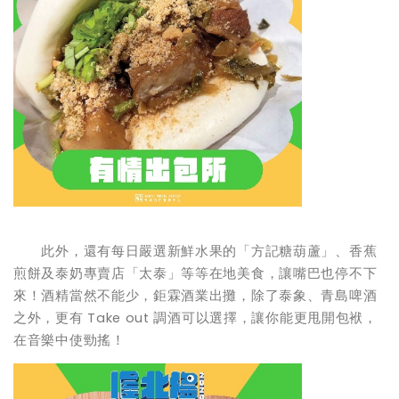
此外，還有每日嚴選新鮮水果的「方記糖葫蘆」、香蕉
煎餅及泰奶專賣店「太泰」等等在地美食，讓嘴巴也停不下
來！酒精當然不能少，鉅霖酒業出攤，除了泰象、青島啤酒
之外，更有 Take out 調酒可以選擇，讓你能更甩開包袱，
在音樂中使勁搖！