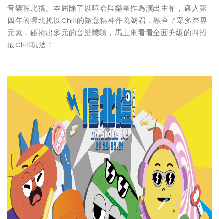
音樂喔北搖。本屆除了以嘻哈與樂團作為演出主軸，邁入第
四年的喔北搖以Chill的隨意精神作為號召，融合了眾多跨界
元素，碰撞出多元的音樂體驗，馬上來看看全面升級的四招
最Chill玩法！