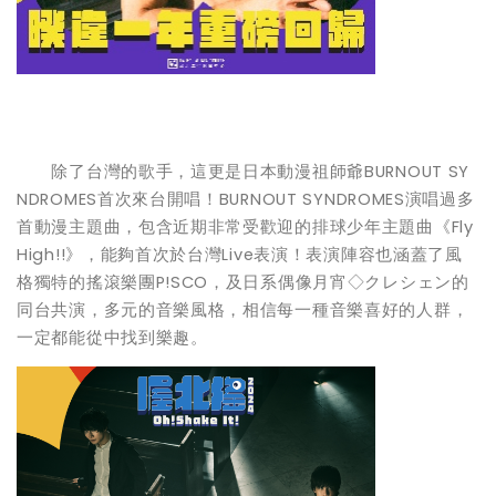
除了台灣的歌手，這更是日本動漫祖師爺BURNOUT SY
NDROMES首次來台開唱！BURNOUT SYNDROMES演唱過多
首動漫主題曲，包含近期非常受歡迎的排球少年主題曲《Fly
High!!》，能夠首次於台灣Live表演！表演陣容也涵蓋了風
格獨特的搖滾樂團P!SCO，及日系偶像月宵◇クレシェン的
同台共演，多元的音樂風格，相信每一種音樂喜好的人群，
一定都能從中找到樂趣。