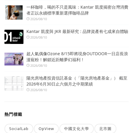
一杯咖啡，喝的不只是風味：Kantar 凱度揭密台灣消費
者正以永續標準重新選擇咖啡品牌
2026/08/10
Kantar 凱度與 JKR 最新研究 : 品牌資產有七成來自體驗
2026/08/10
超人氣偶像Ozone 8/15即將現身OUTDOOR一日店長浪
漫寵粉！解鎖近距離夢幻福利！
2026/08/10
陽光房地產投資信託基金（「陽光房地產基金」） 截至
2026年6月30日止六個月之中期業績
2026/08/10
熱門標籤
SocialLab
OpView
中國文化大學
北市圖