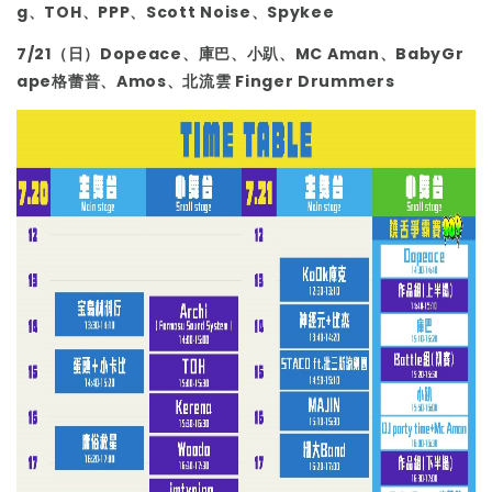
g、TOH、PPP、Scott Noise、Spykee
7/21
（
日
）D
opeace
、庫巴、小趴、
MC
A
man
、BabyGr
ape格蕾普、Amos、北流雲 Finger Drummers