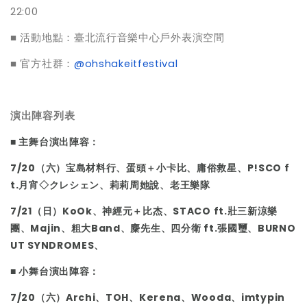
22:00
■ 活動地點：臺北流行音樂中心戶外表演空間
■ 官方社群：
@ohshakeitfestival
演出陣容列表
■ 主舞台演出陣容：
7/20（六）宝島材料行、蛋頭＋小卡比、庸俗救星、P!SCO f
t.月宵◇クレシェン、莉莉周她說、老王樂隊
7/21（日）KoOk、神經元＋比杰、STACO ft.壯三新涼樂
團、Majin、粗大Band、麋先生、四分衛 ft.張國璽、BURNO
UT SYNDROMES、
■ 小舞台演出陣容：
7/20（六）Archi、TOH、Kerena、Wooda、imtypin