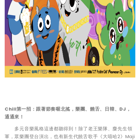
Chill第一招：跟著節奏喔北搖，樂團、饒舌、日韓、DJ，
通通來！
多元音樂風格這邊都聽得到！除了老王樂隊、麋先生領
軍，眾樂團登台演出，也有新生代饒舌歌手《大嘻哈2》Maji