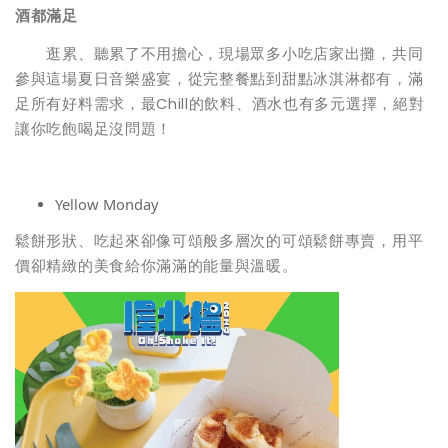
酒都滿足
逛累、聽累了不用擔心，現場眾多小吃店家出攤，共同
參與這場夏日音樂盛宴，從完整餐點到甜點冰淇淋都有，滿
足所有好料需求，最Chill的飲料、酒水也有多元選擇，絕對
讓你吃飽喝足沒問題！
Yellow Monday
鬆餅形狀、吃起來卻像可頌般多層次的可頌鬆餅專賣，用平
價卻精緻的美食給你滿滿的能量與溫暖。