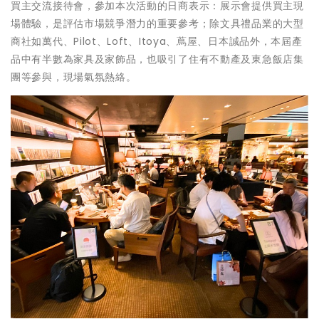
買主交流接待會，參加本次活動的日商表示：展示會提供買主現
場體驗，是評估市場競爭潛力的重要參考；除文具禮品業的大型
商社如萬代、Pilot、Loft、Itoya、蔦屋、日本誠品外，本屆產
品中有半數為家具及家飾品，也吸引了住有不動產及東急飯店集
團等參與，現場氣氛熱絡。