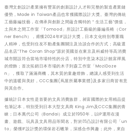
臺灣文創設計產業擁有豐富的創新設計人才和完整的製造產業鏈
優勢，Made in Taiwan產品也常獲國際設計大獎。臺灣的傳統
工藝藤編技藝，在傳承與創新之間蘊含獨特的＂生活工藝”價值，
土與木之間工作室「Tomood」所設計工藝級的藤編長椅（Cor
ner Bench），甫獲2024年IF設計大獎，日本文化特別尊重職
人精神，也受到住友不動產集團關注及洽談合作的方式；高級選
品名店”The Coran Shop”源於英國並在東京及科威特等高消費
城市開設符合當地市場特性的分店，特別中意柒木設計饒富禪風
的燈飾；首次拓銷日本市場的木子到森工作室「MoziDoze
n」，獲取了滿滿商機，其木質的童趣燈飾，總讓人感受到生活
中的溫暖與美好，CCC集團(蔦屋所屬事業體)及多家日商皆有意
與其合作。
據統計日本女性是首要的文具消費族群，昶富國際的女用精品提
包筆記本，特別受到日本大型文具商 King Jim及CCC集團的青
睞；日本萬代公司（Bandai）成立於1950年，以IP運用在漫
畫、遊戲、玩具及文具用品等聞名，對於凹凸設計有限公司「un
to」榮獲IF設計獎的環保岩石蠟筆，深感合作興趣；此外，來自