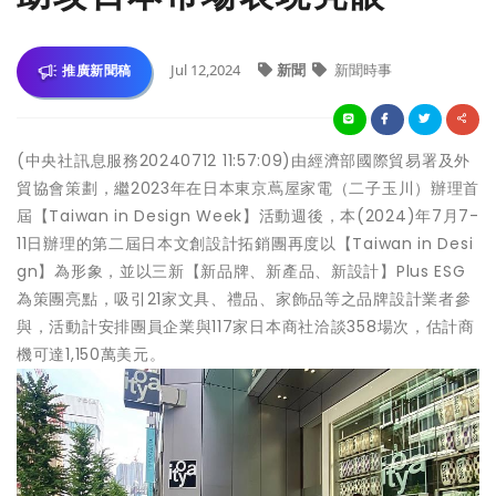
Jul 12,2024
新聞
新聞時事
推廣新聞稿
(中央社訊息服務20240712 11:57:09)由經濟部國際貿易署及外
貿協會策劃，繼2023年在日本東京蔦屋家電（二子玉川）辦理首
屆【Taiwan in Design Week】活動週後，本(2024)年7月7-
11日辦理的第二屆日本文創設計拓銷團再度以【Taiwan in Desi
gn】為形象，並以三新【新品牌、新產品、新設計】Plus ESG
為策團亮點，吸引21家文具、禮品、家飾品等之品牌設計業者參
與，活動計安排團員企業與117家日本商社洽談358場次，估計商
機可達1,150萬美元。