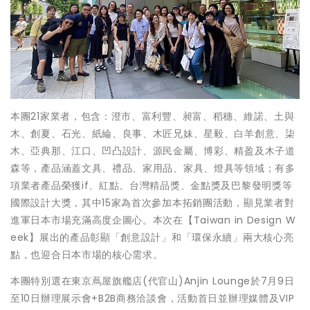
本團21家業者，包含：澄市、富利豐、昶富、稻穗、維諾、土與
木、創夏、石光、紙綸、良事、木匠兄妹、星毅、白羊創意、柒
木、亞典那、江口、凹凸設計、源民金屬、博彩、精盈及木子道
森等，產品涵蓋文具、禮品、家用品、家具、燈具等領域；有多
項業者產品榮獲if、紅點、台灣精品獎、金點獎及巴黎發明獎等
國際設計大獎，其中15家為首次參加本拓銷團活動，顯見業者對
進軍日本市場充滿高度企圖心。本次在【Taiwan in Design W
eek】展出的產品彰顯「創意設計」和「環保永續」兩大核心亮
點，也迎合日本市場的核心需求。
本團特別選在東京蔦屋旗艦店(代官山)Anjin Lounge於7月9日
至10日辦理展示會+B2B商務洽談會，活動首日並辦理媒體及VIP