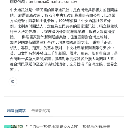
聯絡信箱：
timtimcna@mail.cna.com.tw
中央通訊社是中華民國的國家通訊社，是台灣最具影響力的新聞媒
體。 經歷組織改造，1973年中央社改組為股份有限公司，以企業
方式經營；隨著民主化發展，1996年依據「中央通訊社設置條
例」改制為財團法人，定位為全民共有的國家通訊社，獨立超然執
行三大法定任務： ．辦理國內外新聞報導業務，服務大眾傳播媒
體。 ．辦理國家對外新聞通訊業務，促進國際對台灣之瞭解。 ．
加強與國際新聞通訊社合作，增進國際新聞交流。 秉持「正確、
領先、客觀、翔實」的基本原則，中央社專業新聞團隊每天以中、
英、日文即時對外發出上千則新聞、照片、圖表、影音與資訊，是
台灣唯一多語文新聞媒體，服務對象從媒體客戶擴大為閱聽大眾；
從台灣民眾延伸至全球僑胞與讀者，充分扮演「台灣之眼，世界之
窗」。
精選新聞稿
最新新聞稿
FLOC唯一基督徒專屬交友APP，基督徒的新福音