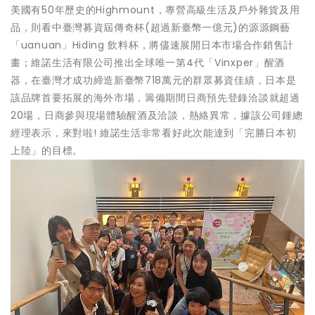
美國有50年歷史的Highmount，專營高級生活及戶外雜貨及用
品，則看中臺灣募資屆傳奇杯(超過新臺幣一億元)的源源鋼藝
「uanuan」Hiding 飲料杯，將儘速展開日本市場合作銷售計
畫；維諾生活有限公司推出全球唯一第4代「Vinxper」醒酒
器，在臺灣才成功締造新臺幣718萬元的群眾募資佳績，日本是
該品牌首要拓展的海外市場，籌備期間日商預先登錄洽談就超過
20場，日商參與現場體驗醒酒及洽談，熱絡異常，據該公司鍾總
經理表示，來對啦! 維諾生活非常看好此次能達到「完勝日本初
上陸」的目標。