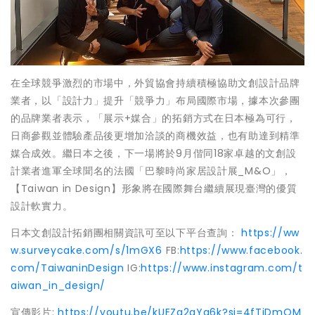
在全球競爭激烈的市場中，外貿協會持續積極協助文創設計品牌
業者，以「設計力」提升「競爭力」布局國際市場，據本次參團
的品牌業者表示，「展示+媒合」的拓銷方式在日本極為可行，
日商參觀並體驗產品後更增加洽談的商機效益，也有助達到精準
媒合成效。繼日本之後，下一場將於9月偕同18家卓越的文創設
計業者進軍全球聞名的法國「巴黎時尚家居設計展_M&O」，
【Taiwan in Design】形象將在國際舞台繼續展現臺灣的優質
設計軟實力。
日本文創設計拓銷團相關資訊可至以下平台查詢：
https://ww
w.surveycake.com/s/1mGX6
FB:
https://www.facebook.
com/TaiwaninDesign
IG:
https://www.instagram.com/t
aiwan_in_design/
宣傳影片:
https://youtu.be/kUEZg2gYq6k?si=4fTiDmOM