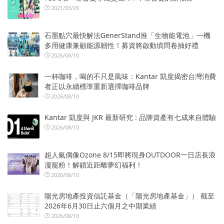
2021/03/29
石墨點穴最快解法GenerStand推「生物能電池」一機
多用健康兼顧能源韌性！募資將啟動填問卷抽好禮
2026/08/10
一杯咖啡，喝的不只是風味：Kantar 凱度揭密台灣消費
者正以永續標準重新選擇咖啡品牌
2026/08/10
Kantar 凱度與 JKR 最新研究 : 品牌資產有七成來自體驗
2026/08/10
超人氣偶像Ozone 8/15即將現身OUTDOOR一日店長浪
漫寵粉！解鎖近距離夢幻福利！
2026/08/10
陽光房地產投資信託基金（「陽光房地產基金」） 截至
2026年6月30日止六個月之中期業績
2026/08/10