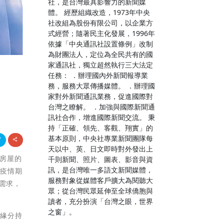
社，是台灣最具影響力的新聞媒
體。 經歷組織改造，1973年中央
社改組為股份有限公司，以企業方
式經營；隨著民主化發展，1996年
依據「中央通訊社設置條例」改制
為財團法人，定位為全民共有的國
家通訊社，獨立超然執行三大法定
任務： ．辦理國內外新聞報導業
務，服務大眾傳播媒體。 ．辦理國
家對外新聞通訊業務，促進國際對
台灣之瞭解。 ．加強與國際新聞通
訊社合作，增進國際新聞交流。 秉
持「正確、領先、客觀、翔實」的
基本原則，中央社專業新聞團隊每
天以中、英、日文即時對外發出上
義房屋的
千則新聞、照片、圖表、影音與資
訊，是台灣唯一多語文新聞媒體，
在疫情期
服務對象從媒體客戶擴大為閱聽大
需求，
眾；從台灣民眾延伸至全球僑胞與
讀者，充分扮演「台灣之眼，世界
之窗」。
個緣分持