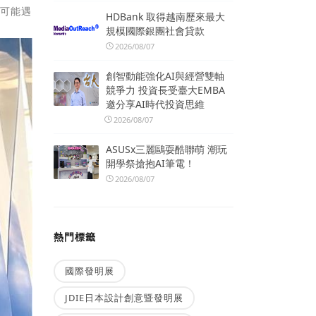
屋可能遇
HDBank 取得越南歷來最大
規模國際銀團社會貸款
2026/08/07
創智動能強化AI與經營雙軸
競爭力 投資長受臺大EMBA
邀分享AI時代投資思維
2026/08/07
ASUSx三麗鷗耍酷聯萌 潮玩
開學祭搶抱AI筆電！
2026/08/07
熱門標籤
國際發明展
JDIE日本設計創意暨發明展