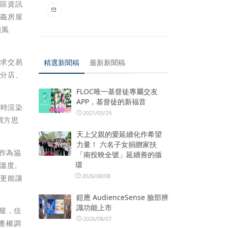
社區資訊
信義房屋
潢風
為求交易
精選新聞稿
最新新聞稿
，分店、
FLOC唯一基督徒專屬交友
APP，基督徒的新福音
即時渲染
2021/03/29
買方思
天上父親的愛延續化作希望
力量！ 六名子女捐贈家扶
作為協
「南投映全號」延續善的循
環
溫度。
2026/08/08
，更能讓
鎧應 AudienceSense 臉部辨
識功能上市
房屋，信
2026/08/07
產權調