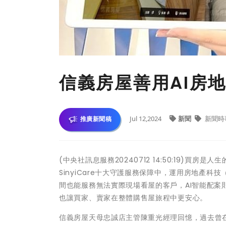
信義房屋善用AI房
Jul 12,2024
新聞
新聞時
推廣新聞稿
(中央社訊息服務20240712 14:50:19)
SinyiCare十大守護服務保障中，運用房地產科技（
間也能服務無法實際現場看屋的客戶，AI智能配案
也讓買家、賣家在整體購售屋旅程中更安心。
信義房屋天母忠誠店主管陳重光經理回憶，過去曾