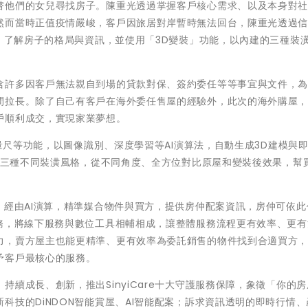
替他們的女兒尋找房子。陳重光透過掌握客戶核心需求、以及本身對
然而當時正值疫情嚴峻，客戶因旅居對岸暫時無法回台，陳重光透過
覽、了解房子的格局與資訊，並使用「3D變裝」功能，以內建的三種裝
含許多因客戶無法親自到場的貸款對保、簽約委任等等事宜與文件，
間拉長。除了自己有客戶在海外委任售屋的經驗外，此次的海外購屋
戶順利成交，實現家業夢想。
擬量尺等功能，以圖像識別、深度學習等AI演算法，自動生成3D建模與
提供三種不同裝潢風格，從不同角度、全方位對比原屋和變裝後效果，幫
。
，經由AI演算，精準媒合物件與買方，提供房仲配案資訊，房仲可依此
業務，將線下服務與數位工具相輔相成，讓整體服務流程更有效率、更有
力，賣方屋主也能更精準、更有效率為委託銷售的物件找到合適買方
予客戶最核心的服務。
續成長、創新，推出SinyiCare十大守護服務保障，象徵「你的
科技的DiNDON智能賞屋、AI智能配案；訴求資訊透明的即時行情、