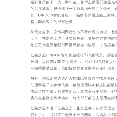
續到客戶的下一代，兩年後，客戶主動委託陳重光
的高度掌握，很快找到一間頗為適合客戶的物件。
的「DiNDON智能賞屋」，協助客戶透過線上瀏
格，開啟客戶的成家想像。
陳重光分享，疫情期間衍生出不曾出現的狀況，包
安全，在處理上均十分繁瑣複雜，讓平均作業的時
總公司代書及相關部門團隊都全力協助，才能讓客
信義房屋DiNDON智能賞屋擁有720度環景、虛
技術，提供2D/3D空間圖展示，並藉由3D變裝
考後續裝潢規畫，也能協助賣家更順利的進行銷售
另外，信義房屋透過AI大數據比對買方的找屋偏好
助服務客戶的參考依據。信義房屋以AI科技賦能
借助科技力量，對買方而言，看屋過程更省時、省
房仲在服務上事半功倍，將大部分的心力運用在給
信義房屋本著「信義立業，止於至善」的經營理念，持
義在乎」，是對客戶無微不至的關懷，包含訴求創新