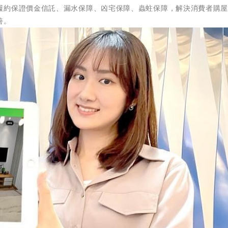
履約保證價金信託、漏水保障、凶宅保障、蟲蛀保障，解決消費者購
善。