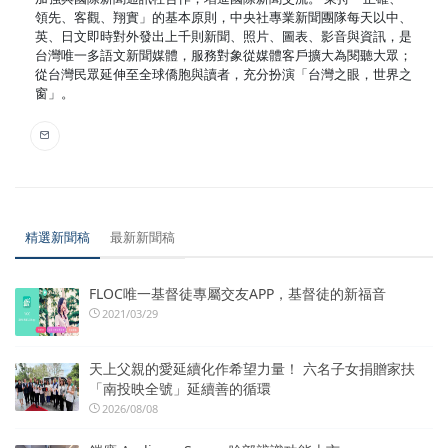
領先、客觀、翔實」的基本原則，中央社專業新聞團隊每天以中、
英、日文即時對外發出上千則新聞、照片、圖表、影音與資訊，是
台灣唯一多語文新聞媒體，服務對象從媒體客戶擴大為閱聽大眾；
從台灣民眾延伸至全球僑胞與讀者，充分扮演「台灣之眼，世界之
窗」。
精選新聞稿
最新新聞稿
FLOC唯一基督徒專屬交友APP，基督徒的新福音
2021/03/29
天上父親的愛延續化作希望力量！ 六名子女捐贈家扶
「南投映全號」延續善的循環
2026/08/08