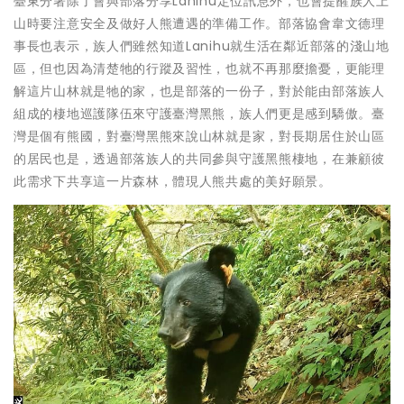
臺東分署除了會與部落分享Lanihu定位訊息外，也會提醒族人上
山時要注意安全及做好人熊遭遇的準備工作。部落協會韋文德理
事長也表示，族人們雖然知道Lanihu就生活在鄰近部落的淺山地
區，但也因為清楚牠的行蹤及習性，也就不再那麼擔憂，更能理
解這片山林就是牠的家，也是部落的一份子，對於能由部落族人
組成的棲地巡護隊伍來守護臺灣黑熊，族人們更是感到驕傲。臺
灣是個有熊國，對臺灣黑熊來說山林就是家，對長期居住於山區
的居民也是，透過部落族人的共同參與守護黑熊棲地，在兼顧彼
此需求下共享這一片森林，體現人熊共處的美好願景。