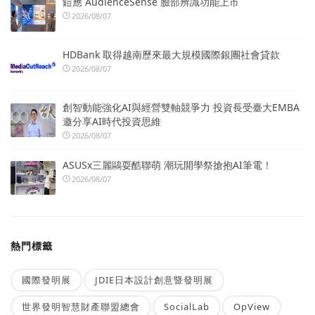
鎧應 AudienceSense 臉部辨識功能上市
2026/08/07
HDBank 取得越南歷來最大規模國際銀團社會貸款
2026/08/07
創智動能強化AI與經營雙軸競爭力 投資長受臺大EMBA
邀分享AI時代投資思維
2026/08/07
ASUSx三麗鷗耍酷聯萌 潮玩開學祭搶抱AI筆電！
2026/08/07
熱門標籤
國際發明展
JDIE日本設計創意暨發明展
世界發明智慧財產聯盟總會
SocialLab
OpView