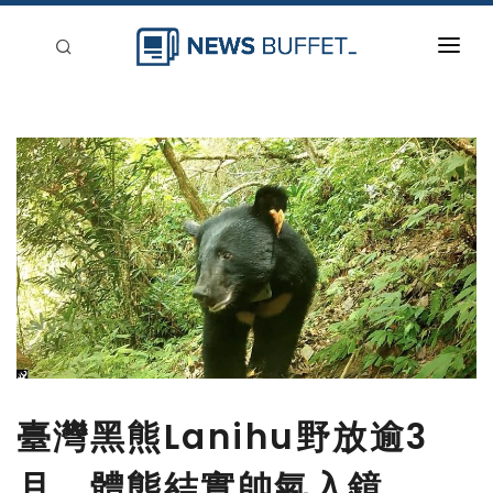
回到首頁
新聞稿分類
登入
刊登
臺灣黑熊Lanihu野放逾3
月，體態結實帥氣入鏡