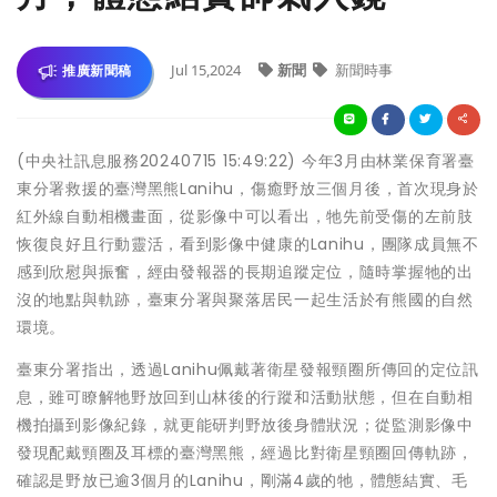
Jul 15,2024
新聞
新聞時事
推廣新聞稿
(中央社訊息服務20240715 15:49:22) 今年3月由林業保育署臺
東分署救援的臺灣黑熊Lanihu，傷癒野放三個月後，首次現身於
紅外線自動相機畫面，從影像中可以看出，牠先前受傷的左前肢
恢復良好且行動靈活，看到影像中健康的Lanihu，團隊成員無不
感到欣慰與振奮，經由發報器的長期追蹤定位，隨時掌握牠的出
沒的地點與軌跡，臺東分署與聚落居民一起生活於有熊國的自然
環境。
臺東分署指出，透過Lanihu佩戴著衛星發報頸圈所傳回的定位訊
息，雖可瞭解牠野放回到山林後的行蹤和活動狀態，但在自動相
機拍攝到影像紀錄，就更能研判野放後身體狀況；從監測影像中
發現配戴頸圈及耳標的臺灣黑熊，經過比對衛星頸圈回傳軌跡，
確認是野放已逾3個月的Lanihu，剛滿4歲的牠，體態結實、毛