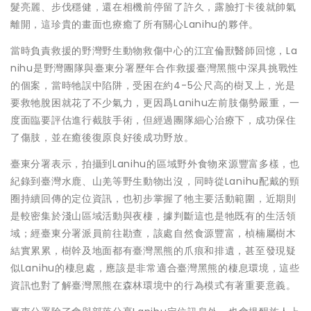
髮亮麗、步伐穩健，還在相機前停留了許久，露臉打卡後就帥氣
離開，這珍貴的畫面也療癒了所有關心Lanihu的夥伴。
當時負責救援的野灣野生動物救傷中心的江宜倫獸醫師回憶，La
nihu是野灣團隊與臺東分署歷年合作救援臺灣黑熊中深具挑戰性
的個案，當時牠誤中陷阱，受困在約4-5公尺高的樹叉上，光是
要救牠脫困就花了不少氣力，更因爲Lanihu左前肢傷勢嚴重，一
度面臨要評估進行截肢手術，但經過團隊細心治療下，成功保住
了傷肢，並在癒後復原良好後成功野放。
臺東分署表示，拍攝到Lanihu的區域野外食物來源豐富多樣，也
紀錄到臺灣水鹿、山羌等野生動物出沒，同時從Lanihu配戴的頸
圈持續回傳的定位資訊，也初步掌握了牠主要活動範圍，近期則
是較密集於淺山區域活動與夜棲，據判斷這也是牠既有的生活領
域；經臺東分署派員前往勘查，該處自然食源豐富，楨楠屬樹木
結實累累，樹幹及地面都有臺灣黑熊的爪痕和排遺，甚至發現疑
似Lanihu的棲息處，應該是非常適合臺灣黑熊的棲息環境，這些
資訊也對了解臺灣黑熊在森林環境中的行為模式有著重要意義。