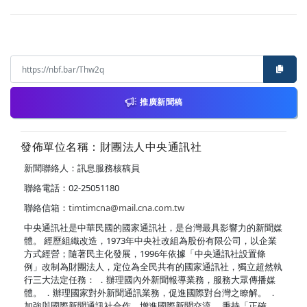
推廣新聞稿
發佈單位名稱：財團法人中央通訊社
新聞聯絡人：訊息服務核稿員
聯絡電話：02-25051180
聯絡信箱：
timtimcna@mail.cna.com.tw
中央通訊社是中華民國的國家通訊社，是台灣最具影響力的新聞媒
體。 經歷組織改造，1973年中央社改組為股份有限公司，以企業
方式經營；隨著民主化發展，1996年依據「中央通訊社設置條
例」改制為財團法人，定位為全民共有的國家通訊社，獨立超然執
行三大法定任務： ．辦理國內外新聞報導業務，服務大眾傳播媒
體。 ．辦理國家對外新聞通訊業務，促進國際對台灣之瞭解。 ．
加強與國際新聞通訊社合作，增進國際新聞交流。 秉持「正確、